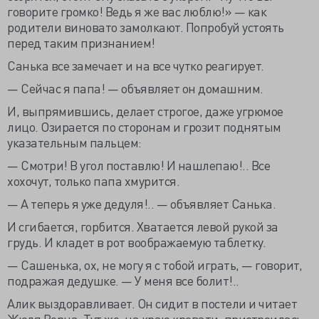
говорите громко! Ведь я же вас люблю!» — как
родители виновато замолкают. Попробуй устоять
перед таким признанием!
Санька все замечает и на все чутко реагирует.
— Сейчас я папа! — объявляет он домашним.
И, выпрямившись, делает строгое, даже угрюмое
лицо. Озирается по сторонам и грозит поднятым
указательным пальцем:
— Смотри! В угол поставлю! И нашлепаю!.. Все
хохочут, только папа хмурится.
— А теперь я уже дедуля!.. — объявляет Санька.
И сгибается, горбится. Хватается левой рукой за
грудь. И кладет в рот воображаемую таблетку.
— Сашенька, ох, не могу я с тобой играть, — говорит,
подражая дедушке. — У меня все болит!..
Алик выздоравливает. Он сидит в постели и читает
Жюля Верна. Тут же, на краю кровати, пристроилась