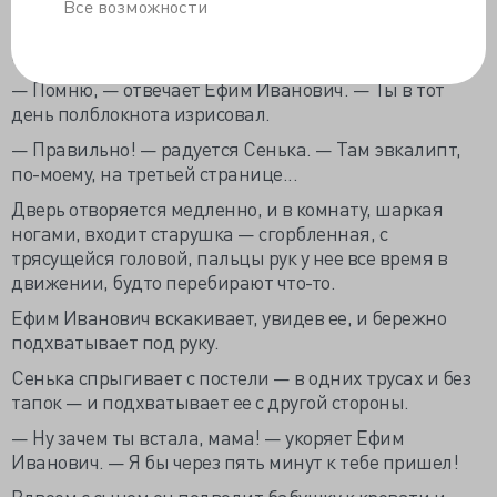
— Я знаю эти травы, — вступает он в разговор. —
Все возможности
Эвкалипт мы тоже видели в Ботаническом саду.
Помнишь, папа?
— Помню, — отвечает Ефим Иванович. — Ты в тот
день полблокнота изрисовал.
— Правильно! — радуется Сенька. — Там эвкалипт,
по-моему, на третьей странице...
Дверь отворяется медленно, и в комнату, шаркая
ногами, входит старушка — сгорбленная, с
трясущейся головой, пальцы рук у нее все время в
движении, будто перебирают что-то.
Ефим Иванович вскакивает, увидев ее, и бережно
подхватывает под руку.
Сенька спрыгивает с постели — в одних трусах и без
тапок — и подхватывает ее с другой стороны.
— Ну зачем ты встала, мама! — укоряет Ефим
Иванович. — Я бы через пять минут к тебе пришел!
Вдвоем с сыном он подводит бабушку к кровати и