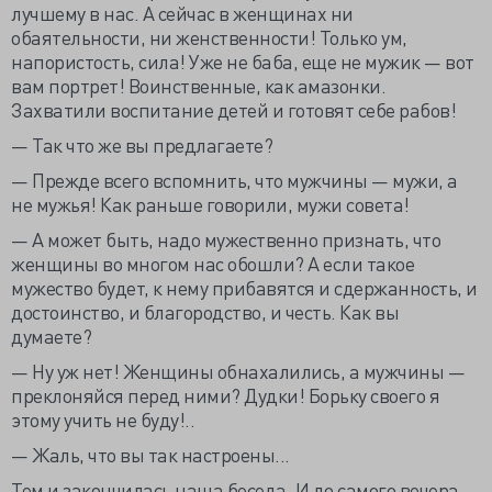
лучшему в нас. А сейчас в женщинах ни
обаятельности, ни женственности! Только ум,
напористость, сила! Уже не баба, еще не мужик — вот
вам портрет! Воинственные, как амазонки.
Захватили воспитание детей и готовят себе рабов!
— Так что же вы предлагаете?
— Прежде всего вспомнить, что мужчины — мужи, а
не мужья! Как раньше говорили, мужи совета!
— А может быть, надо мужественно признать, что
женщины во многом нас обошли? А если такое
мужество будет, к нему прибавятся и сдержанность, и
достоинство, и благородство, и честь. Как вы
думаете?
— Ну уж нет! Женщины обнахалились, а мужчины —
преклоняйся перед ними? Дудки! Борьку своего я
этому учить не буду!..
— Жаль, что вы так настроены...
Тем и закончилась наша беседа. И до самого вечера