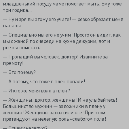
младшенький посуду маме помогает мыть. Ему тоже
три годика...
— Ну и зря вы этому его учите! — резко обрезает меня
папаша.
— Специально мы его не учим! Просто он видит, как
мы с женой по очереди на кухне дежурим, вот и
рвется помогать.
— Пропащий вы человек, доктор! Извините за
прямоту!
— Это почему?
— А потому, что тоже в плен попали!
— И кто же меня взял в плен?
— Женщины, доктор, женщины! И не улыбайтесь!
Большинство мужчин — заложники в плену у
женщин! Женщины захватили все! При этом
претендуют на нелепую роль «слабого» пола!
— Почему нелепую?