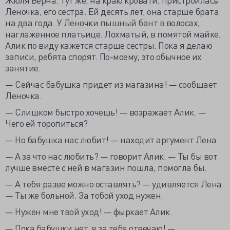
Леночка, его сестра. Ей десять лет, она старше брата
на два года. У Леночки пышный бант в волосах,
наглаженное платьице. Лохматый, в помятой майке,
Алик по виду кажется старше сестры. Пока я делаю
записи, ребята спорят. По-моему, это обычное их
занятие.
— Сейчас бабушка придет из магазина! — сообщает
Леночка.
— Слишком быстро хочешь! — возражает Алик. —
Чего ей торопиться?
— Но бабушка нас любит! — находит аргумент Лена.
— А за что нас любить? — говорит Алик. — Ты бы вот
лучше вместе с ней в магазин пошла, помогла бы.
— А тебя разве можно оставлять? — удивляется Лена.
— Ты же больной. За тобой уход нужен.
— Нужен мне твой уход! — фыркает Алик.
— Пока бабушки нет, я за тебя отвечаю! —