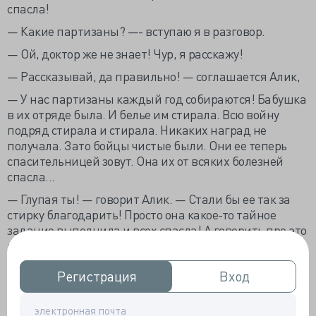
спасла!
— Какие партизаны? —- вступаю я в разговор.
— Ой, доктор же не знает! Чур, я расскажу!
— Рассказывай, да правильно! — соглашается Алик,
— У нас партизаны каждый год собираются! Бабушка
в их отряде была. И белье им стирала. Всю войну
подряд стирала и стирала. Никаких наград не
получала. Зато бойцы чистые были. Они ее теперь
спасительницей зовут. Она их от всяких болезней
спасла...
— Глупая ты! — говорит Алик. — Стали бы ее так за
стирку благодарить! Просто она какое-то тайное
задание выполнила и всех спасла! А говорить про это
нельзя! Вот и говорят про стирку для отвода глаз! А
ты веришь! Никакого понятия!
Регистрация
Регистрация
Вход
Вход
— Сам ты глупый! — обижается Лена, и раздавшийся
звонок оставляет последнее слово за ней.