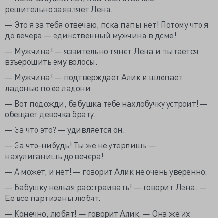
решительно заявляет Лена.
— Это я за тебя отвечаю, пока папы нет! Потому что я
до вечера — единственный мужчина в доме!
— Мужчина! — язвительно тянет Лена и пытается
взъерошить ему волосы.
— Мужчина! — подтверждает Алик и шлепает
ладонью по ее ладони.
— Вот подожди, бабушка тебе нахлобучку устроит! —
обещает девочка брату.
— За что это? — удивляется он.
— За что-нибудь! Ты же не утерпишь —
нахулиганишь до вечера!
— А может, и нет! — говорит Алик не очень уверенно.
— Бабушку нельзя расстраивать! — говорит Лена. —
Ее все партизаны любят.
— Конечно, любят! — говорит Алик. — Она же их