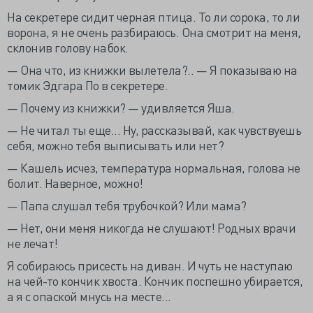
На секретере сидит черная птица. То ли сорока, то ли
ворона, я не очень разбираюсь. Она смотрит на меня,
склонив голову набок.
— Она что, из книжки вылетела?.. — Я показываю на
томик Эдгара По в секретере.
— Почему из книжки? — удивляется Яша.
— Не читал ты еще... Ну, рассказывай, как чувствуешь
себя, можно тебя выписывать или нет?
— Кашель исчез, температура нормальная, голова не
болит. Наверное, можно!
— Папа слушал тебя трубочкой? Или мама?
— Нет, они меня никогда не слушают! Родных врачи
не лечат!
Я собираюсь присесть на диван. И чуть не наступаю
на чей-то кончик хвоста. Кончик поспешно убирается,
а я с опаской мнусь на месте...