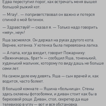
Едва переступил порог, как встречать меня вышел
большой рыжий кот.
— Мгау!.. — поприветствовал он важно и потерся
спиной о мой ботинок.
— Здравствуй! — сказал я. — Только надо говорить
«мяу», неуч!
Яша засмеялся. Он держал на руках другого кота.
Вернее, котенка. У котенка была перевязана лапка.
— А папа, когда входит, говорит Пожарнику:
«Важничаешь, брат!» — сообщил Яша, тоненький,
худенький мальчик, которому по виду дашь не больше
семи лет.
На самом деле ему девять. Яша — сын врачей и, как
водится, часто болеет.
В большой комнате — Яшина «больница». Стены
здесь оклеены фотообоями, и диван стоит как бы в
березовой роще. Диван, стол, секретер да еще
телевизор в углу — вот и вся обстановка.