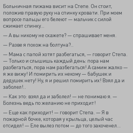
Больничная пижама висит на Степе. Он стоит,
положив правую руку на спинку кровати. При моем
вопросе пальцы его белеют — мальчик с силой
сжимает спинку...
— А вы никому не скажете? — спрашивает меня.
— Разве я похож на болтуна?..
— Мама с папой хотят разбегаться, — говорит Степа.
— Только и слышишь каждый день: пора нам
разбегаться, пора нам разбегаться! А самим жалко —
я же вижу! И помирить их некому — бабушек и
дедушек нету! Ну, я и решил помирить их! Взял да и
заболел!..
— Как это: взял да и заболел! — не понимаю я. —
Болезнь ведь по желанию не приходит!
— Еще как приходит! — говорит Степа. — Я в
пожарной бочке, которая у крыльца, целый час
отсидел! — Еле вылез потом — до того закоченел...