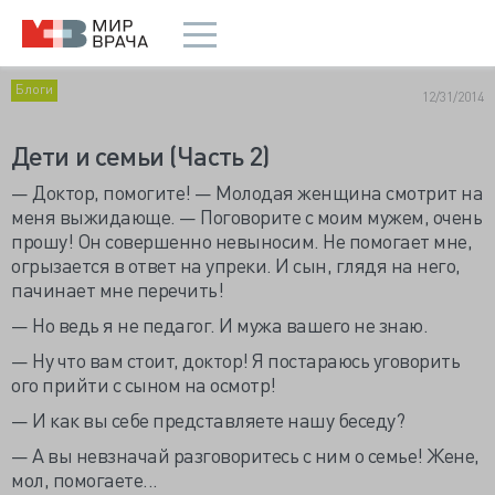
Блоги
12/31/2014
Дети и семьи (Часть 2)
— Доктор, помогите! — Молодая женщина смотрит на
меня выжидающе. — Поговорите с моим мужем, очень
прошу! Он совершенно невыносим. Не помогает мне,
огрызается в ответ на упреки. И сын, глядя на него,
пачинает мне перечить!
— Но ведь я не педагог. И мужа вашего не знаю.
— Ну что вам стоит, доктор! Я постараюсь уговорить
ого прийти с сыном на осмотр!
— И как вы себе представляете нашу беседу?
— А вы невзначай разговоритесь с ним о семье! Жене,
мол, помогаете...