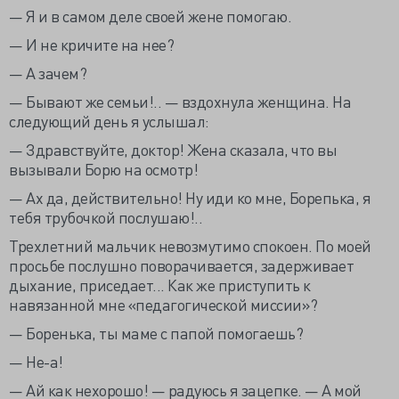
— Я и в самом деле своей жене помогаю.
— И не кричите на нее?
— А зачем?
— Бывают же семьи!.. — вздохнула женщина. На
следующий день я услышал:
— Здравствуйте, доктор! Жена сказала, что вы
вызывали Борю на осмотр!
— Ах да, действительно! Ну иди ко мне, Борепька, я
тебя трубочкой послушаю!..
Трехлетний мальчик невозмутимо спокоен. По моей
просьбе послушно поворачивается, задерживает
дыхание, приседает... Как же приступить к
навязанной мне «педагогической миссии»?
— Боренька, ты маме с папой помогаешь?
— Не-а!
— Ай как нехорошо! — радуюсь я зацепке. — А мой