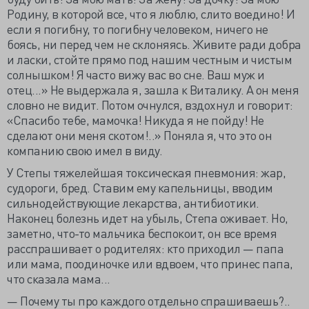
Родину, в которой все, что я люблю, слито воедино! И
если я погибну, то погибну человеком, ничего не
боясь, ни перед чем не склоняясь. Живите ради добра
и ласки, стойте прямо под нашим честным и чистым
солнышком! Я часто вижу вас во сне. Ваш муж и
отец...» Не выдержала я, зашла к Виталику. А он меня
словно не видит. Потом очнулся, вздохнул и говорит:
«Спасибо тебе, мамочка! Никуда я не пойду! Не
сделают они меня скотом!..» Поняла я, что это он
компанию свою имел в виду.
У Степы тяжелейшая токсическая пневмония: жар,
судороги, бред. Ставим ему капельницы, вводим
сильнодействующие лекарства, антибиотики.
Наконец болезнь идет на убыль, Степа оживает. Но,
заметно, что-то мальчика беспокоит, он все время
расспрашивает о родителях: кто приходил — папа
или мама, поодиночке или вдвоем, что принес папа,
что сказала мама...
— Почему ты про каждого отдельно спрашиваешь?..