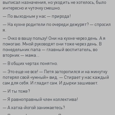
выписал назначения, но уходить не хотелось, было
интересно и чуточку смешно.
— По выходным у нас — природа!
— На кухне родители по очереди дежурят? — спросил
я.
— Очко в вашу пользу! Они на кухне через день. А я
помогаю. Мной руководят они тоже через день. В
понедельник папа — главный воспитатель, во
вторник — мама...
— В общих чертах понятно.
— Это еще не все! — Петя заторопился и на минутку
потерял свой «умный» вид. — Стирает у нас каждый
сам для себя. И гладит сам. И дырки зашивает.
— И ты тоже?
— Я равноправный член коллектива!
— А хатха-йогой занимаетесь?