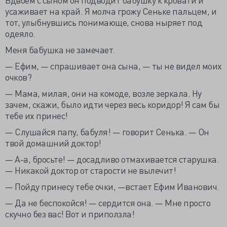
усаживает на край. Я молча грожу Сеньке пальцем, и
тот, улыбнувшись понимающе, снова ныряет под
одеяло.
Меня бабушка не замечает.
— Ефим, — спрашивает она сына, — ты не видел моих
очков?
— Мама, милая, они на комоде, возле зеркала. Ну
зачем, скажи, было идти через весь коридор! Я сам бы
тебе их принес!
— Слушайся папу, бабуля! — говорит Сенька. — Он
твой домашний доктор!
— А-а, бросьте! — досадливо отмахивается старушка.
— Никакой доктор от старости не вылечит!
— Пойду принесу тебе очки, —встает Ефим Иванович.
— Да не беспокойся! — сердится она. — Мне просто
скучно без вас! Вот и приползла!