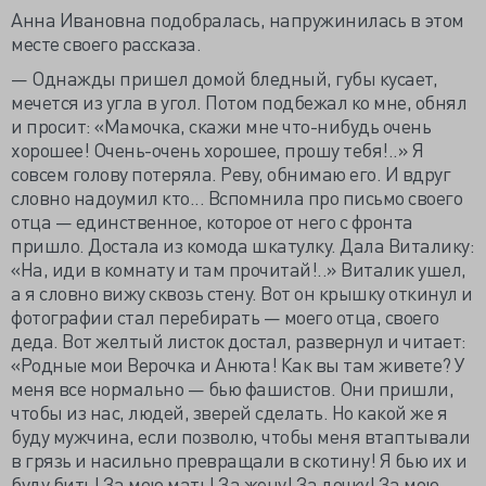
Анна Ивановна подобралась, напружинилась в этом
месте своего рассказа.
— Однажды пришел домой бледный, губы кусает,
мечется из угла в угол. Потом подбежал ко мне, обнял
и просит: «Мамочка, скажи мне что-нибудь очень
хорошее! Очень-очень хорошее, прошу тебя!..» Я
совсем голову потеряла. Реву, обнимаю его. И вдруг
словно надоумил кто... Вспомнила про письмо своего
отца — единственное, которое от него с фронта
пришло. Достала из комода шкатулку. Дала Виталику:
«На, иди в комнату и там прочитай!..» Виталик ушел,
а я словно вижу сквозь стену. Вот он крышку откинул и
фотографии стал перебирать — моего отца, своего
деда. Вот желтый листок достал, развернул и читает:
«Родные мои Верочка и Анюта! Как вы там живете? У
меня все нормально — бью фашистов. Они пришли,
чтобы из нас, людей, зверей сделать. Но какой же я
буду мужчина, если позволю, чтобы меня втаптывали
в грязь и насильно превращали в скотину! Я бью их и
буду бить! За мою мать! За жену! За дочку! За мою