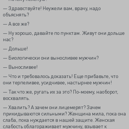
— Здравствуйте! Неужели вам, врачу, надо
объяснять?
— А все же?
— Ну хорошо, давайте по пунктам. Живут они дольше
нас?
— Дольше!
— Биологически они выносливее мужчин?
— Выносливее!
— Что и требовалось доказать! Еще прибавьте, что
они терпеливее, усидчивее, настырнее мужчин!
— Так что же, ругать их за это? По-моему, наоборот,
восхвалять.
— Хвалить? А зачем они лицемерят? Зачем
прикидываются сильными? Женщина мила, пока она
слаба, пока нуждается в нашей защите. Женская
слабость облагораживает мужчину, взывает к