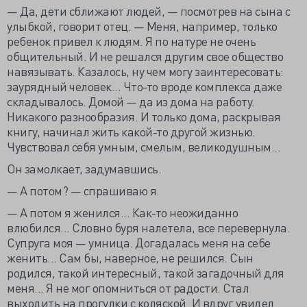
— Да, дети сближают людей, — посмотрев на сына с
улыбкой, говорит отец. — Меня, например, только
ребенок привел к людям. Я по натуре не очень
общительный. И не решался другим свое общество
навязывать. Казалось, ну чем могу заинтересовать:
заурядный человек... Что-то вроде комплекса даже
складывалось. Домой — да из дома на работу.
Никакого разнообразия. И только дома, раскрывая
книгу, начинал жить какой-то другой жизнью.
Чувствовал себя умным, смелым, великодушным...
Он замолкает, задумавшись.
— А потом? — спрашиваю я.
— А потом я женился... Как-то неожиданно
влюбился... Словно буря налетела, все перевернула.
Супруга моя — умница. Догадалась меня на себе
женить... Сам бы, наверное, не решился. Сын
родился, такой интересный, такой загадочный для
меня... Я не мог опомниться от радости. Стал
выходить на прогулки с коляской. И вдруг увидел