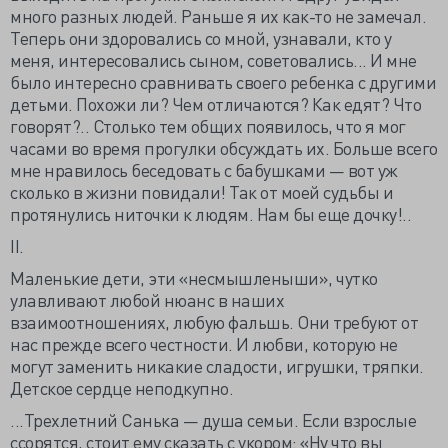
много разных людей. Раньше я их как-то не замечал.
Теперь они здоровались со мной, узнавали, кто у
меня, интересовались сыном, советовались... И мне
было интересно сравнивать своего ребенка с другими
детьми. Похожи ли? Чем отличаются? Как едят? Что
говорят?.. Столько тем общих появилось, что я мог
часами во время прогулки обсуждать их. Больше всего
мне нравилось беседовать с бабушками — вот уж
сколько в жизни повидали! Так от моей судьбы и
протянулись ниточки к людям. Нам бы еще дочку!..
II.
Маленькие дети, эти «несмышленыши», чутко
улавливают любой нюанс в наших
взаимоотношениях, любую фальшь. Они требуют от
нас прежде всего честности. И любви, которую не
могут заменить никакие сладости, игрушки, тряпки.
Детское сердце неподкупно.
...Трехлетний Санька — душа семьи. Если взрослые
ссорятся, стоит ему сказать с укором: «Ну что вы