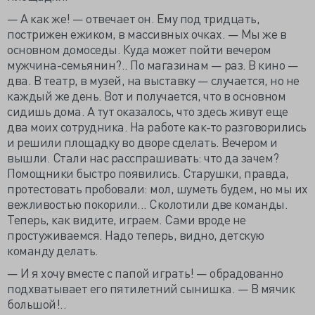
— А как же! — отвечает он. Ему под тридцать,
пострижен ежиком, в массивных очках. — Мы же в
основном домоседы. Куда может пойти вечером
мужчина-семьянин?.. По магазинам — раз. В кино —
два. В театр, в музей, на выставку — случается, но не
каждый же день. Вот и получается, что в основном
сидишь дома. А тут оказалось, что здесь живут еще
два моих сотрудника. На работе как-то разговорились
и решили площадку во дворе сделать. Вечером и
вышли. Стали нас расспрашивать: что да зачем?
Помощники быстро появились. Старушки, правда,
протестовать пробовали: мол, шуметь будем, но мы их
вежливостью покорили... Сколотили две команды.
Теперь, как видите, играем. Сами вроде не
простуживаемся. Надо теперь, видно, детскую
команду делать.
— И я хочу вместе с папой играть! — обрадованно
подхватывает его пятилетний сынишка. — В мячик
большой!..