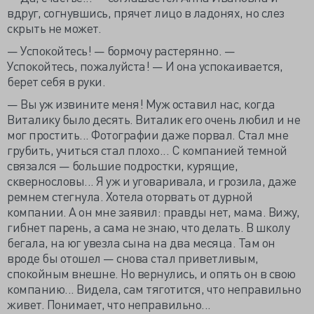
вдруг, согнувшись, прячет лицо в ладонях, но слез
скрыть не может.
— Успокойтесь! — бормочу растерянно. —
Успокойтесь, пожалуйста! — И она успокаивается,
берет себя в руки.
— Вы уж извините меня! Муж оставил нас, когда
Виталику было десять. Виталик его очень любил и не
мог простить... Фотографии даже порвал. Стал мне
грубить, учиться стал плохо... С компанией темной
связался — большие подростки, курящие,
сквернословы... Я уж и уговаривала, и грозила, даже
ремнем стегнула. Хотела оторвать от дурной
компании. А он мне заявил: правды нет, мама. Вижу,
гибнет парень, а сама не знаю, что делать. В школу
бегала, на юг увезла сына на два месяца. Там он
вроде бы отошел — снова стал приветливым,
спокойным внешне. Но вернулись, и опять он в свою
компанию... Видела, сам тяготится, что неправильно
живет. Понимает, что неправильно...