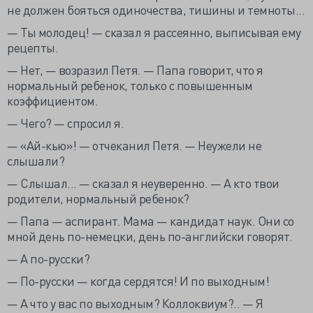
не должен бояться одиночества, тишины и темноты...
— Ты молодец! — сказал я рассеянно, выписывая ему
рецепты.
— Нет, — возразил Петя. — Папа говорит, что я
нормальный ребенок, только с повышенным
коэффициентом.
— Чего? — спросил я.
— «Ай-кью»! — отчеканил Петя. — Неужели не
слышали?
— Слышал... — сказал я неуверенно. — А кто твои
родители, нормальный ребенок?
— Папа — аспирант. Мама — кандидат наук. Они со
мной день по-немецки, день по-английски говорят.
— А по-русски?
— По-русски — когда сердятся! И по выходным!
— А что у вас по выходным? Коллоквиум?.. — Я