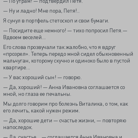
— По утрам! — подтвердил Петя.
— Ну и ладно! Мне пора, Петя!..
Я сунул в портфель стетоскоп и свои бумаги.
— Посидите еще немного! — тихо попросил Петя.—
Вдвоем веселей...
Его слова прозвучали так жалобно, что я вдруг
«прозрел». Теперь передо мной сидел обыкновенный
мальчуган, которому скучно и одиноко было в пустой
квартире...
— У вас хороший сын! — говорю.
— Да, хороший! — Анна Ивановна соглашается со
мной, но глаза ее печальны.
Мы долго говорим про болезнь Виталика, о том, как
его лечить, какой нужен режим.
— Да, хорошие дети — счастье жизни, — повторяю
напоследок.
— Да, счастье... — соглашается Анна Ивановна и