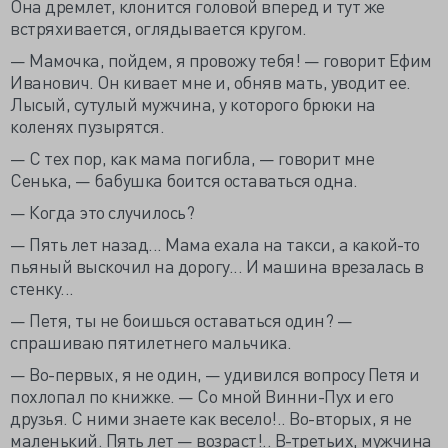
Она дремлет, клонится головой вперед и тут же
встряхивается, оглядывается кругом.
— Мамочка, пойдем, я провожу тебя! — говорит Ефим
Иванович. Он кивает мне и, обняв мать, уводит ее.
Лысый, сутулый мужчина, у которого брюки на
коленях пузырятся.
— С тех пор, как мама погибла, — говорит мне
Сенька, — бабушка боится оставаться одна.
— Когда это случилось?
— Пять лет назад... Мама ехала на такси, а какой-то
пьяный выскочил на дорогу... И машина врезалась в
стенку...
— Петя, ты не боишься оставаться один? —
спрашиваю пятилетнего мальчика.
— Во-первых, я не один, — удивился вопросу Петя и
похлопал по книжке. — Со мной Винни-Пух и его
друзья. С ними знаете как весело!.. Во-вторых, я не
маленький. Пять лет — возраст!.. В-третьих, мужчина