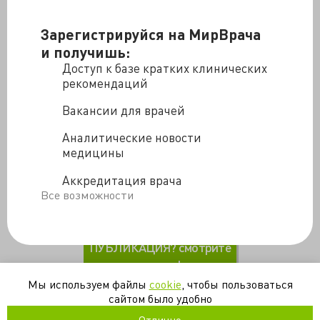
Зарегистрируйся на МирВрача
и получишь:
Доступ к базе кратких клинических
рекомендаций
Этим видео мы начинаем цикл о десмургии - науке о
наложении повязок. Из каких частей состоит бинт?
Вакансии для врачей
Как нужно правильно накладывать повязку? В этом
видео вы найдете ответы на все эти вопросы.
Аналитические новости
Подписывайтесь на канал, чтобы не пропустить
медицины
продолжение цикла!
Аккредитация врача
Urgent_ Care
Все возможности
ПОНРАВИЛАСЬ
ПУБЛИКАЦИЯ? смотрите
другие!
Мы используем файлы
cookie
, чтобы пользоваться
сайтом было удобно
десмургия
образование
повязки
травма
хирургия
Отлично