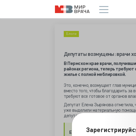
Блоги
Депутаты возмущены: врачи хо
В Пермском крае врачи, получивши
районах региона, теперь требуют
жилье с полной меблировкой.
Это, конечно, возмущает глав муниц
вместо того, чтобы благодарить за 
требуют все готовое от органов влас
Депутат Елена Зырянова отметила, ч
уже выделили материальную помощь.
депутата, Минздрав что-то не так д
Зарегистрируйс
Елена Зырянова
: