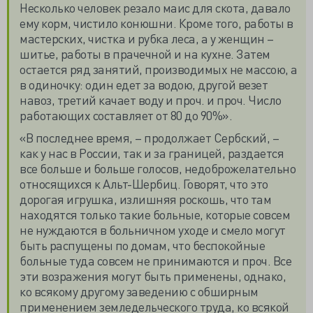
Несколько человек резало маис для скота, давало
ему корм, чистило конюшни. Кроме того, работы в
мастерских, чистка и рубка леса, а у женщин –
шитье, работы в прачечной и на кухне. Затем
остается ряд занятий, производимых не массою, а
в одиночку: один едет за водою, другой везет
навоз, третий качает воду и проч. и проч. Число
работающих составляет от 80 до 90%».
«В последнее время, – продолжает Сербский, –
как у нас в России, так и за границей, раздается
все больше и больше голосов, недоброжелательно
относящихся к Альт-Шербиц. Говорят, что это
дорогая игрушка, излишняя роскошь, что там
находятся только такие больные, которые совсем
не нуждаются в больничном уходе и смело могут
быть распущены по домам, что беспокойные
больные туда совсем не принимаются и проч. Все
эти возражения могут быть применены, однако,
ко всякому другому заведению с обширным
применением земледельческого труда, ко всякой