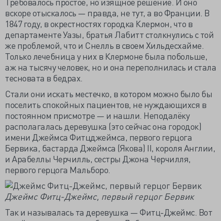
Требовалось простое, но изящное решение. И оно
вскоре отыскалось — правда, не тут, а во Франции. В
1847 году, в окрестностях городка Клермон, что в
департаменте Уазы, братья Лабитт столкнулись с той
же проблемой, что и Снелль в своем Хильдесхайме.
Только лечебница у них в Клермоне была побольше,
аж на тысячу человек, но и она переполнилась и стала
тесновата в бедрах.
Стали они искать местечко, в котором можно было бы
поселить спокойных пациентов, не нуждающихся в
постоянном присмотре — и нашли. Неподалёку
располагалась деревушка (это сейчас она городок)
имени Джеймса Фитцджеймса, первого герцога
Бервика, бастарда Джеймса (Якова) II, короля Англии,
и Арабеллы Черчилль, сестры Джона Черчилля,
первого герцога Мальборо.
Джеймс Фитц-Джеймс, первый герцог Бервик
Так и называлась та деревушка — Фитц-Джеймс. Вот