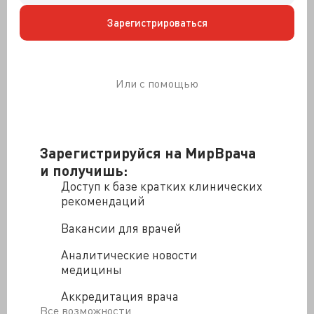
Эскироль.
Зарегистрироваться
Прослышав об успехах братьев Лабитт в Фитц-
Джеймсе, Снелль воскликнул: эко чудо! Если жив я
только буду... Ладно, ладно, он просто отправился в
турне. И побывал в тех краях, а в 1864 году рядом с
Или с помощью
Хильдесхаймом была открыта первая германская
психколония, «Эйнум». А четырьмя годами позже, в
1868, были основаны колония Тшардас и колония
Эрленмейера, что близ Бендорфа. Быт в этих
Зарегистрируйся на МирВрача
психколониях был устроен по образцу французских —
и получишь:
естественно, с немецким акцентом — и в германской
Доступ к базе кратких клинических
психиатрической практике тех лет такое
рекомендаций
обустройство действительно оказалось и новинкой, и
отдушиной.
Вакансии для врачей
Благодаря поездке нашего соотечественника,
Аналитические новости
Владимира Петровича Сербского, по Европе в 1885
медицины
году с целью перенять тамошний опыт, и его «Отчёту
Тамбовскому губернскому земству», что был
Аккредитация врача
опубликован в 1886 году, можно составить
Все возможности