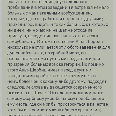
больного, но в течение двухнедельного
пребывания в этом заведении я встречал немало
больных с маниакальным возбуждением,
которые, однако, работали наравне с другими;
приходилось видеть и таких больных, от которых
ни днем, ни ночью ни на шаг не отходила
прислуга, вследствие постоянных попыток к
самоубийству. В этом отношении Альт-Шербиц
нисколько не отличается от любого заведения для
душевнобольных, по крайней мере, он
располагает всеми нужными средствами для
призрения больных всех категорий. Но помимо
этого Альт-Шербиц имеет перед другими
заведениями крайне важное преимущество; к
нему, более чем к какому-либо другому, подходят
следующие слова выдающегося современного
психиатра – Шюле. "Отведение каждому, даже
самому скорбному умом больному подобающего
ему места, где он мог бы пристроиться в качестве
хотя бы и скромного члена общего организма;
вместе с работой – развеселяющие игры;