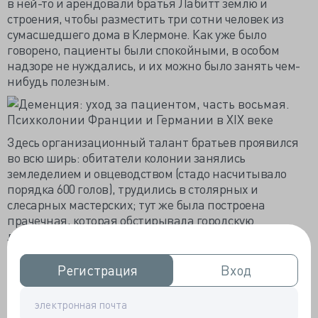
в ней-то и арендовали братья Лабитт землю и
строения, чтобы разместить три сотни человек из
сумасшедшего дома в Клермоне. Как уже было
говорено, пациенты были спокойными, в особом
надзоре не нуждались, и их можно было занять чем-
нибудь полезным.
Здесь организационный талант братьев проявился
во всю ширь: обитатели колонии занялись
земледелием и овцеводством (стадо насчитывало
порядка 600 голов), трудились в столярных и
слесарных мастерских; тут же была построена
прачечная, которая обстирывала городскую
лечебницу... Вскоре колония не просто перестала
тянуть из организаторов деньги — она стала
приносить весьма ощутимый доход. Иными словами,
Регистрация
Регистрация
Вход
Вход
положение дел в этой психколонии сложилось даже
более удачно, чем в Сент-Анн, которую в своё время,
пятнадцатью годами ранее, взялся обустраивать