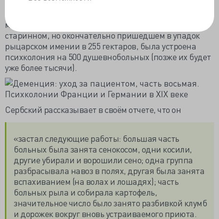
представление, как же именно обстояли дела в таких
психколониях. Сербский посетил Альтшербиц — там,
между Галле и Лейпцигом, близ городка Шкойдиц, в
старинном, но окончательно пришедшем в упадок
рыцарском имении в 255 гектаров, была устроена
психколония на 500 душевнобольных (позже их будет
уже более тысячи).
Сербский рассказывает в своём отчете, что он
«застал следующие работы: большая часть
больных была занята сенокосом, одни косили,
другие убирали и ворошили сено; одна группа
разбрасывала навоз в полях, другая была занята
вспахиванием (на волах и лошадях); часть
больных рыла и собирала картофель,
значительное число было занято разбивкой клумб
и дорожек вокруг вновь устраиваемого приюта.