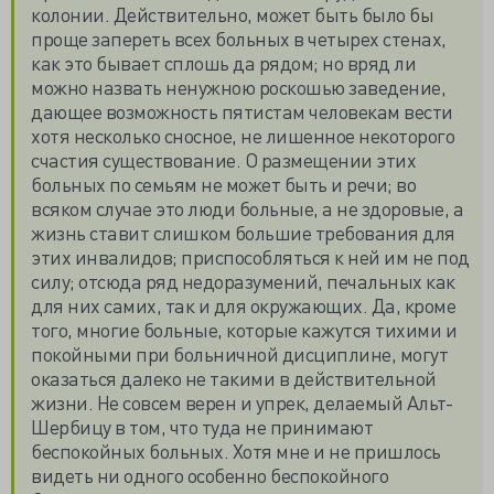
колонии. Действительно, может быть было бы
проще запереть всех больных в четырех стенах,
как это бывает сплошь да рядом; но вряд ли
можно назвать ненужною роскошью заведение,
дающее возможность пятистам человекам вести
хотя несколько сносное, не лишенное некоторого
счастия существование. О размещении этих
больных по семьям не может быть и речи; во
всяком случае это люди больные, а не здоровые, а
жизнь ставит слишком большие требования для
этих инвалидов; приспособляться к ней им не под
силу; отсюда ряд недоразумений, печальных как
для них самих, так и для окружающих. Да, кроме
того, многие больные, которые кажутся тихими и
покойными при больничной дисциплине, могут
оказаться далеко не такими в действительной
жизни. Не совсем верен и упрек, делаемый Альт-
Шербицу в том, что туда не принимают
беспокойных больных. Хотя мне и не пришлось
видеть ни одного особенно беспокойного