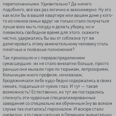
переполненными. Удивительно? Да ничего
подобного, всё как раз логично и закономерно. Ну это
как если бы в вашей квартире или вашем доме у кого-
то из членов семьи вдруг не только стало получаться
лучше всех мыть посуду и делать уборку, но и
появилось свободное время для этого: скажите
честно, удержались бы вы от соблазна тут же
делегировать этому замечательному человеку столь
почётные и полезные полномочия?
Так произошло и с перераспределением
сумасшедших: их не стало внезапно больше, просто
раньше они мыкали горе по тюрьмам, лепрозориям,
больницам иного профиля, ночлежкам,
бродяжничали либо худо-бедно содержались в своих
семьях, подальше от чужих глаз. И тут — такая
возможность! Естественно, их тут же постарались
спихнуть эти чудесные специализированные
заведения со специально же обученным (ну во всяком
случае так считалось) персоналом. И вскоре стало
очевидно, что сумасшедших в Германии значительно