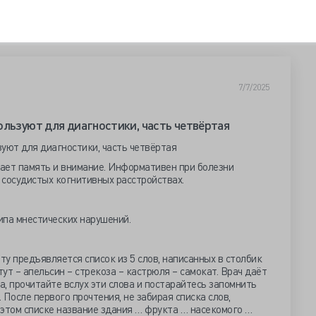
7/7/2025
ользуют для диагностики, часть четвёртая
ает память и внимание. Информативен при болезни
 сосудистых когнитивных расстройствах.
ипа мнестических нарушений.
ту предъявляется список из 5 слов, написанных в столбик
ут – апельсин – стрекоза – кастрюля – самокат. Врач даёт
 прочитайте вслух эти слова и постарайтесь запомнить
. После первого прочтения, не забирая списка слов,
 этом списке название здания … фрукта … насекомого …