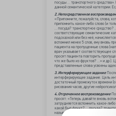
посуды … транспортного средства». 
данной семантической категории. Ес
2. Непосредственное воспроизведе
«Припомните, пожалуйста, слова, ко
припомнить какое-либо слово (и толь
… посуда? транспортное средство? … 
соответствующие семантические кат
подсказкой или без неё, начисляется
вспомнил менее 5 слов, ему вновь п
пациента на пропущенные слова (нап
врач указывает соответствующее слов
просят пациента повторить пропуще
что же было из фруктов? …» и др.). 
представленные слова усвоены адек
3. Интерферирующее задание
После
интерферирующее задание. Цель ин
достаточный промежуток времени (от
рисования часов, другие нейропсихо
4. Отсроченное воспроизведение
По
просят: «Теперь давайте вновь вспом
затрудняется вспомнить какое-либо с
какой был фрукт? … посуда? транспор
называются соответствующие семант