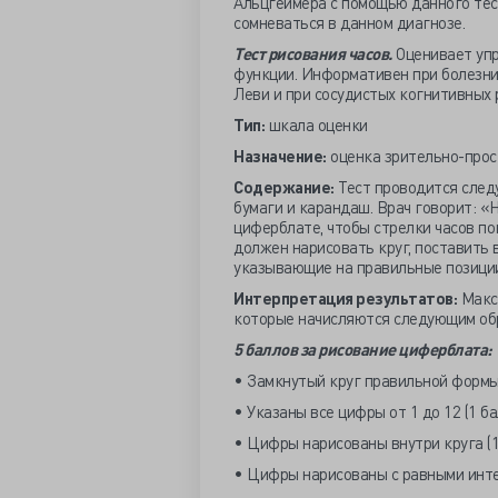
Альцгеймера с помощью данного тест
сомневаться в данном диагнозе.
Тест рисования часов.
Оценивает уп
функции. Информативен при болезни
Леви и при сосудистых когнитивных 
Тип:
шкала оценки
Назначение:
оценка зрительно-про
Содержание:
Тест проводится след
бумаги и карандаш. Врач говорит: «
циферблате, чтобы стрелки часов п
должен нарисовать круг, поставить в
указывающие на правильные позици
Интерпретация результатов:
Макс
которые начисляются следующим об
5 баллов за рисование циферблата:
• Замкнутый круг правильной формы
• Указаны все цифры от 1 до 12 (1 б
• Цифры нарисованы внутри круга (1
• Цифры нарисованы с равными инте