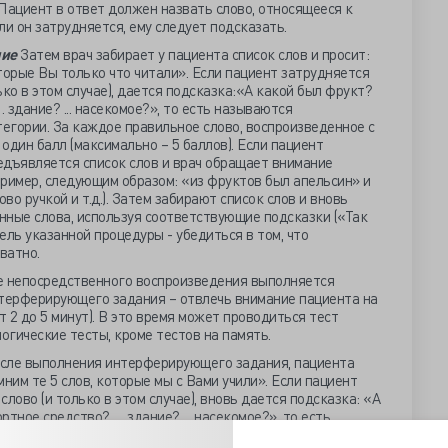
Пациент в ответ должен назвать слово, относящееся к
ли он затрудняется, ему следует подсказать.
ние
Затем врач забирает у пациента список слов и просит:
торые Вы только что читали». Если пациент затрудняется
ко в этом случае), дается подсказка:«А какой был фрукт?
здание? ... насекомое?», то есть называются
егории. За каждое правильное слово, воспроизведенное с
 один балл (максимально – 5 баллов). Если пациент
редъявляется список слов и врач обращает внимание
ример, следующим образом: «из фруктов был апельсин» и
о ручкой и т.д.). Затем забирают список слов и вновь
нные слова, используя соответствующие подсказки («Так
Цель указанной процедуры - убедиться в том, что
ватно.
 непосредственного воспроизведения выполняется
терферирующего задания – отвлечь внимание пациента на
 2 до 5 минут). В это время может проводиться тест
логические тесты, кроме тестов на память.
сле выполнения интерферирующего задания, пациента
ним те 5 слов, которые мы с Вами учили». Если пациент
лово (и только в этом случае), вновь дается подсказка: «А
тное средство? … здание? ... насекомое?», то есть
ические категории. Как и при исследовании