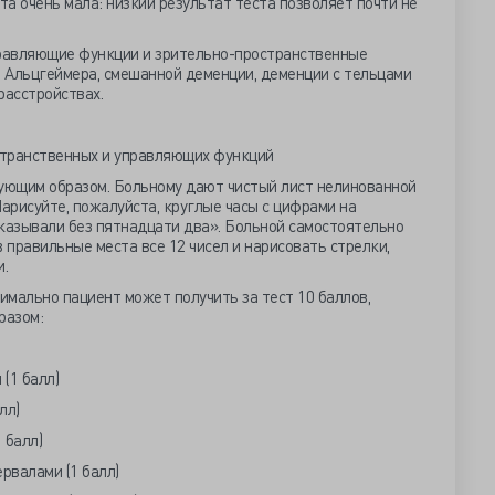
а очень мала: низкий результат теста позволяет почти не
равляющие функции и зрительно-пространственные
 Альцгеймера, смешанной деменции, деменции с тельцами
расстройствах.
странственных и управляющих функций
ующим образом. Больному дают чистый лист нелинованной
Нарисуйте, пожалуйста, круглые часы с цифрами на
оказывали без пятнадцати два». Больной самостоятельно
 правильные места все 12 чисел и нарисовать стрелки,
и.
имально пациент может получить за тест 10 баллов,
разом:
 (1 балл)
алл)
 балл)
рвалами (1 балл)