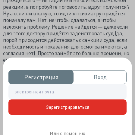
реакции, а попробуйте поговорить: вдруг получится?
Ну а если ни в какую, то идти к психиатру придётся
поначалу вам. Нет, не чтобы сдаваться, а чтобы
изложить проблему. Решение найдётся — даже если
для этого доктору придётся задействовать суд (да,
порой приходится действовать с санкции суда, если
необходимость и показания для осмотра имеются, а
согласия нет). Просто займёт это больше времени, но
есть такое слово «надо».
Вопрос второй: стоит ли соглашаться с больным (в
нашей ситуации — с дементным) человеком, если он
Регистрация
Регистрация
Вход
Вход
начинает нести откровенную пургу? Ну там про
коварных соседей, которые проникают в дом, воруют
продукты из холодильника или посыпают их
плесенью, прячут или занашивают и подкидывают
Зарегистрироваться
обратно вещи в шкаф и комод. Или про любимую
некогда дочку-внучку-сына-зятя, которые косо
смотрят (сжить мечтают, деньги тырят, отравой
кормят, нужное подчеркнуть), и так дальше жить
Или с помощью