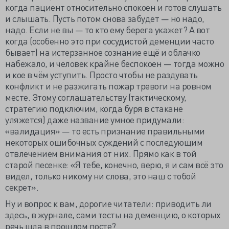
когда пациент относительно спокоен и готов слушать
и слышать. Пусть потом снова забудет — но надо,
надо. Если не вы — то кто ему берега укажет? А вот
когда (особенно это при сосудистой деменции часто
бывает) на истерзанное сознание ещё и облачко
набежало, и человек крайне беспокоен — тогда можно
и кое в чём уступить. Просто чтобы не раздувать
конфликт и не разжигать пожар тревоги на ровном
месте. Этому соглашательству (тактическому,
стратегию подключим, когда буря в стакане
уляжется) даже название умное придумали:
«валидация» — то есть признание правильными
некоторых ошибочных суждений с последующим
отвлечением внимания от них. Прямо как в той
старой песенке: «Я тебе, конечно, верю, я и сам всё это
видел, только никому ни слова, это наш с тобой
секрет».
Ну и вопрос к вам, дорогие читатели: приводить ли
здесь, в журнале, сами тесты на деменцию, о которых
речь шла в прошлом посте?