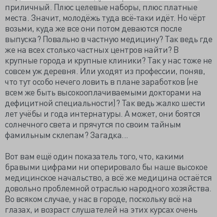
приличный. Плюс целевые наборы, плюс платные
места. Значит, молодёжь туда всё-таки идёт. Но чёрт
возьми, куда же все они потом деваются после
выпуска? Повально в частную медицину? Так ведь где
же на всех столько частных центров найти? В
крупные города и крупные клиники? Так у нас тоже не
совсем уж деревня. Или уходят из профессии, поняв,
что тут особо нечего ловить в плане заработков (не
всем же быть высокооплачиваемыми докторами на
дефицитной специальности)? Так ведь жалко шести
лет учёбы и года интернатуры. А может, они боятся
солнечного света и прячутся по своим тайным
фамильным склепам? Загадка...
Вот вам ещё один показатель того, что, какими
бравыми цифрами ни оперировало бы наше высокое
медицинское начальство, а всё же медицина остаётся
довольно проблемной отраслью народного хозяйства.
Во всяком случае, у нас в городе, поскольку всё на
глазах, и возраст слушателей на этих курсах очень