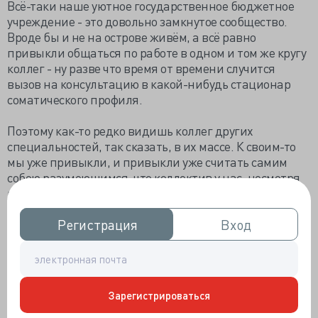
Всё-таки наше уютное государственное бюджетное
учреждение - это довольно замкнутое сообщество.
Вроде бы и не на острове живём, а всё равно
привыкли общаться по работе в одном и том же кругу
коллег - ну разве что время от времени случится
вызов на консультацию в какой-нибудь стационар
соматического профиля.
Поэтому как-то редко видишь коллег других
специальностей, так сказать, в их массе. К своим-то
мы уже привыкли, и привыкли уже считать самим
собою разумеющимся, что коллектив у нас, несмотря
на заметную долю докторов пенсионного возраста,
довольно молодой: есть доктора, которые на нашей
памяти пришли работать после института, да и
Регистрация
Регистрация
Вход
Вход
самим нам до пенсии ещё не то чтобы как до Китая в
известной позиции, но и не вот прямо в ближайшие
годы.
Зарегистрироваться
А тут случилась учёба по экспертизе временной
нетрудоспособности, и надо было ездить на лекции. А