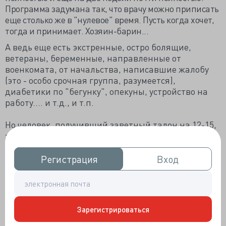
Программа задумана так, что врачу можно приписать
еще столько же в "нулевое" время. Пусть когда хочет,
тогда и принимает. Хозяин-барин...
А ведь еще есть экстренные, остро болящие,
ветераны, беременные, направленные от
военкомата, от начальства, написавшие жалобу
(это - особо срочная группа, разумеется),
диабетики по "бегунку", опекуны, устройство на
работу.... и т.д., и т.п.
Но человек, получивший заветный талон на 12-15,
знать всего этого не желает....
И в забитую до отказа запись засовываются еще и
Регистрация
Регистрация
Вход
Вход
еще.
А платят всем врачам "по справедливости", что
означает... ОДИНАКОВО.
Зарегистрироваться
Ну и вызова на дом - особая песня. Машину дали