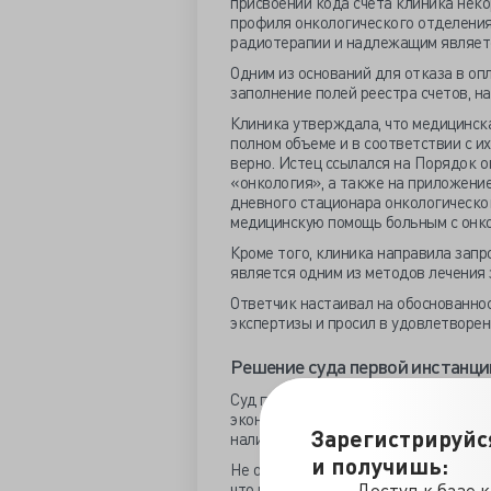
присвоении кода счета клиника неко
профиля онкологического отделения
радиотерапии и надлежащим являетс
Одним из
оснований
для отказа в оп
заполнение полей реестра счетов, на
Клиника утверждала, что медицинск
полном объеме и в соответствии с и
верно. Истец ссылался на
Порядок
о
«онкология», а также на приложени
дневного стационара онкологическо
медицинскую помощь больным с онко
Кроме того, клиника направила запр
является одним из методов лечения
Ответчик настаивал на обоснованно
экспертизы и просил в удовлетворен
Решение суда первой инстанци
Суд
проверил доводы сторон и отме
экономическая экспертиза, которая
Зарегистрируйс
наличии
нарушения,
влекущего отказ
и получишь:
Не оставлено без внимания и услови
что медицинская помощь оплачивает
Доступ к базе 