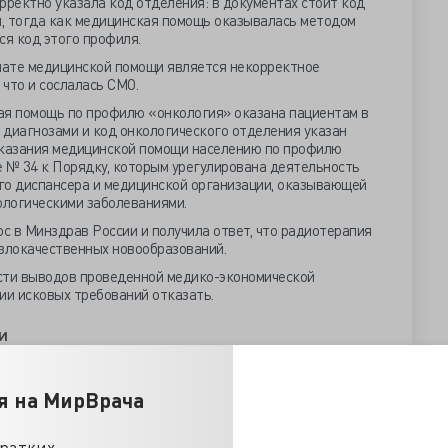
рректно указала код отделения: в документах стоит код
, тогда как медицинская помощь оказывалась методом
я код этого профиля.
лате медицинской помощи является некорректное
 что и сослалась СМО.
ая помощь по профилю «онкология» оказана пациентам в
х диагнозами и код онкологического отделения указан
казания медицинской помощи населению по профилю
е № 34 к Порядку, которым урегулирована деятельность
го диспансера и медицинской организации, оказывающей
логическими заболеваниями.
ос в Минздрав России и получила ответ, что радиотерапия
 злокачественных новообразований.
сти выводов проведенной медико-экономической
ии исковых требований отказать.
и
тил, что МГФОМС проведена повторная медико-
 подтвердила обоснованность выводов о
я на МирВрача
 в оплате медицинской помощи.
е договора, заключенного между клиникой и СМО, о том,
ся в пределах предоставленных объемов, на основании
кратких