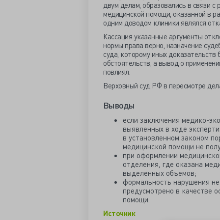
двум делам, образовались в связи с
медицинской помощи, оказанной в р
одним доводом клиники являлся отка
Кассация
указанные аргументы откл
нормы права верно, назначение суд
суда, которому иных доказательств 
обстоятельств, а вывод о применени
повлиял.
Верховный суд РФ в пересмотре дел
Выводы
если заключения медико-эк
выявленных в ходе эксперти
в установленном законом по
медицинской помощи не полу
при оформлении медицинско
отделения, где оказана мед
выделенных объемов;
формальность нарушения не 
предусмотрено в качестве о
помощи.
Источник