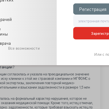
атов контроля. Пациенты проходили лечение в январе 2021
едицинской помощи по профилю «радиология,
Регистрация
Регистрация
 клинике дополнительным соглашением, датированным
, клиника предъявила к оплате медицинскую помощь сверх
врачей
 оплате, указан код дневного стационара онкологического
е
вичной медицинской документации, пациенты проходили
Зарегистр
цины
отерапевтического профиля. Следовательно, данные
нным первичной медицинской документации.
врача
Все возможности
тиз клиника не оспорила, на что суд также указал в
взыскивать денежные средства за оказанную медицинскую
Или с 
танции?
нции согласилась и указала на преюдициальное значение
 иску клиники к этой же страховой компании и МГФОМС о
кой экспертизы, заключения повторной медико-
ительными и взыскании задолженности в размере 1,5 млн
лалась на формальный характер нарушения, которое не
и оказания медицинской помощи. Кроме того, истец отмечал,
рно: задолженности, которые требовал взыскать истец по