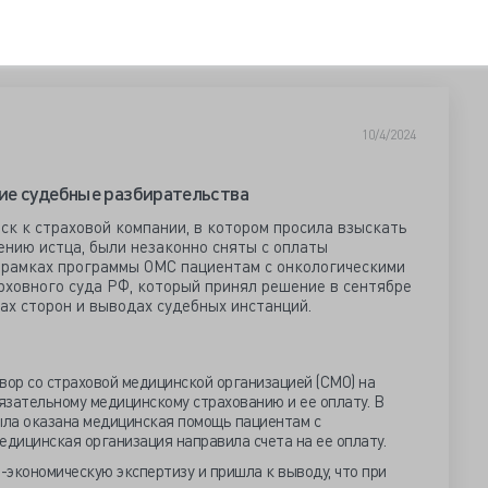
10/4/2024
ие судебные разбирательства
ск к страховой компании, в котором просила взыскать
нению истца, были незаконно сняты с оплаты
 рамках программы ОМС пациентам с онкологическими
рховного суда РФ, который принял решение в сентябре
ах сторон и выводах судебных инстанций.
вор со страховой медицинской организацией (СМО) на
язательному медицинскому страхованию и ее оплату. В
ла оказана медицинская помощь пациентам с
едицинская организация направила счета на ее оплату.
экономическую экспертизу и пришла к выводу, что при