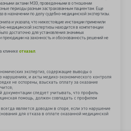
 разными актами МЭЭ, проведенными в отношении
азные периоды разным застрахованным пациентам. Еще
з в назначении по делу судебно-медицинской экспертизы.
онила и указала, что нижестоящие инстанции применили
ебно-медицинской экспертизы находится в компетенции
было достаточно для установления значимых
и преюдиции на законность и обоснованность решений не
а клинике
отказал
.
ономических экспертиз, содержащие выводы о
з нарушениях, и акты медико-экономического контроля
рядке не оспорены, взыскать оплату за оказание
чится;
й документации следует учитывать, что профиль
ицинская помощь, должен совпадать с профилем
всегда является доводом в споре, если это нарушение
снования для отказа в оплате оказанной медицинской