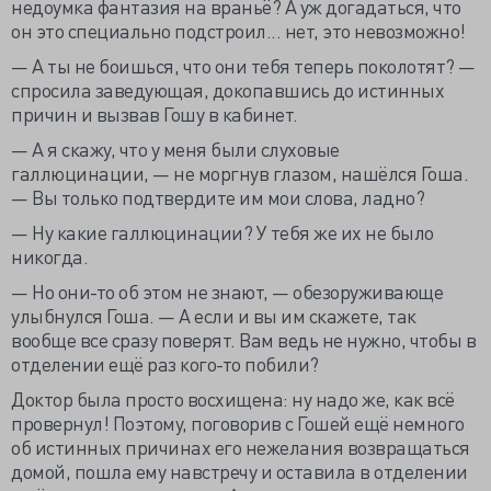
недоумка фантазия на враньё? А уж догадаться, что
он это специально подстроил... нет, это невозможно!
— А ты не боишься, что они тебя теперь поколотят? —
спросила заведующая, докопавшись до истинных
причин и вызвав Гошу в кабинет.
— А я скажу, что у меня были слуховые
галлюцинации, — не моргнув глазом, нашёлся Гоша.
— Вы только подтвердите им мои слова, ладно?
— Ну какие галлюцинации? У тебя же их не было
никогда.
— Но они-то об этом не знают, — обезоруживающе
улыбнулся Гоша. — А если и вы им скажете, так
вообще все сразу поверят. Вам ведь не нужно, чтобы в
отделении ещё раз кого-то побили?
Доктор была просто восхищена: ну надо же, как всё
провернул! Поэтому, поговорив с Гошей ещё немного
об истинных причинах его нежелания возвращаться
домой, пошла ему навстречу и оставила в отделении