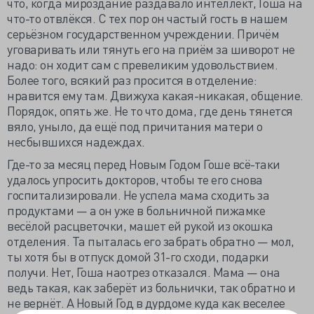
что, когда мироздание раздавало интеллект, Гоша на
что-то отвлёкся. С тех пор он частый гость в нашем
серьёзном государственном учреждении. Причём
уговаривать или тянуть его на приём за шиворот не
надо: он ходит сам с превеликим удовольствием.
Более того, всякий раз просится в отделение:
нравится ему там. Движуха какая-никакая, общение.
Порядок, опять же. Не то что дома, где день тянется
вяло, уныло, да ещё под причитания матери о
несбывшихся надеждах.
Где-то за месяц перед Новым Годом Гоше всё-таки
удалось упросить докторов, чтобы те его снова
госпитализировали. Не успела мама сходить за
продуктами — а он уже в больничной пижамке
весёлой расцветочки, машет ей рукой из окошка
отделения. Та пыталась его забрать обратно — мол,
ты хотя бы в отпуск домой 31-го сходи, подарки
получи. Нет, Гоша наотрез отказался. Мама — она
ведь такая, как заберёт из больнички, так обратно и
не вернёт. А Новый Год в дурдоме куда как веселее