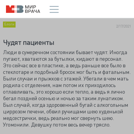
Блоги
2/17/2021
Чудят пациенты
Люди в сумеречном состоянии бывает чудят.
Иногда
пугают, хватаются за бутылки, кидают в персонал.
Это сейчас все в пластике, а ведь раньше все было в
стеклотаре и подобный бросок мог быть и фатальным.
Были случаи и прыжков с этажей. Убегали в чем мать
родила с отделения, нам потом их приходилось
отлавливать, это хорошо если тепло, а ведь я лично
бегал поздней осенью и ночью за таким лунатиком.
Был случай, когда здоровенный бугай с алкогольным
циррозом печени, обвил ручищами шею худенькой
медсестрички, ведь реально мог свернуть шею.
Угомонили. Девушку потом весь вечер трясло.