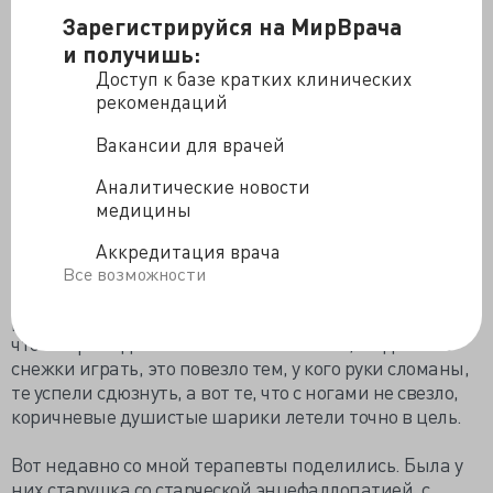
ингридиента и раскидал по всей чистенькой,
Зарегистрируйся на МирВрача
стерильной палате. Не часто можно услышать такую
и получишь:
певучую, громкую русскую речь от нашего
исключительно доброго коллектива. Когда я вошел,
Доступ к базе кратких клинических
парень очнулся и увидев рук своих деяние, когда
рекомендаций
ошметки коричнево красной субстанции стекали со
Вакансии для врачей
стен, потолка, стерильных столиков, пола, даже сосед
коматозник получил дозу снежка, окруживших его
Аналитические новости
разьяренных сестриц, ему лишь осталось - забиться в
медицины
уголок кровати и молиться, чтобы он растворился в
ночи. Вроде и печально, но и смешно.
Аккредитация врача
Все возможности
Перевели мужика с чмт в травму как то,
разговаривает, дышит норм, все хорошо. Вечером ему
что то привидилось. А палата большая, он давай в
снежки играть, это повезло тем, у кого руки сломаны,
те успели сдюзнуть, а вот те, что с ногами не свезло,
коричневые душистые шарики летели точно в цель.
Вот недавно со мной терапевты поделились. Была у
них старушка со старческой энцефаллопатией, с