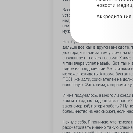
новости меди
Засылали его для проверки крупных 
устроено? Раз заслали, то хоть ты т
Аккредитация 
недостач на несколько миллионов. И
прикормили. Понятное дело, что вст
мужик поработал и решил завязать с
Нет, бухгалтерию он, положим знает.
дальше всё как в другом анекдоте, 
доктора, что вон за тем углом они об
спрашивает - но чёрт возьми, Холмс,
я там вчера успел навыё... Вот так и 
одном из предприятий. Уж слишком н
их может ожидать. А кроме бухгалтер
ФСЗН же идти, соискателем на должн
налоговую. Фиг с ними, с нервами, ку
И мне подумалось: а много ли среди 
каком-то одном виде деятельности? 
закономерной) потери работы? Ну не 
большинство из нас сможет, если нас
Начну с себя. Я понимаю, что психиа
рассматривать именно такую специа
некогда в стройбате, а потом неско