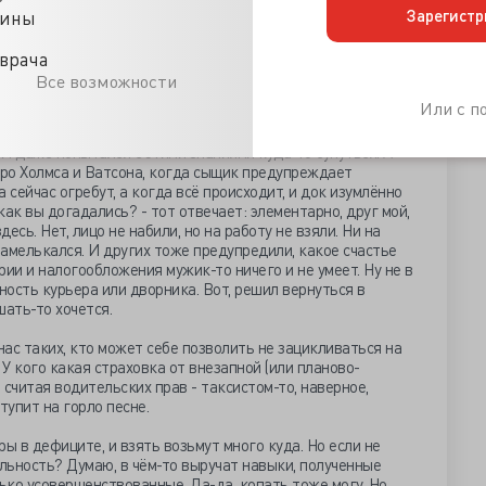
Зарегистр
цины
предприятий и организаций. А у них ведь оно как
ресни - а обязан найти всяких недочётов, нарушений и
врача
наче решат, что либо плохо работаешь, либо тебя там
Все возможности
речающая сторона от таких засланцев не в восторге. Вот
Или с 
 этим грязным делом. Уволился - а куда идти?
 И даже попытался с этими знаниями куда-то сунуться. А
про Холмса и Ватсона, когда сыщик предупреждает
а сейчас огребут, а когда всё происходит, и док изумлённо
 как вы догадались? - тот отвечает: элементарно, друг мой,
здесь. Нет, лицо не набили, но на работу не взяли. Ни на
амелькался. И других тоже предупредили, какое счастье
ии и налогообложения мужик-то ничего и не умеет. Ну не в
ость курьера или дворника. Вот, решил вернуться в
шать-то хочется.
нас таких, кто может себе позволить не зацикливаться на
У кого какая страховка от внезапной (или планово-
считая водительских прав - таксистом-то, наверное,
тупит на горло песне.
тры в дефиците, и взять возьмут много куда. Но если не
льность? Думаю, в чём-то выручат навыки, полученные
лько усовершенствованные. Да-да, копать тоже могу. Но