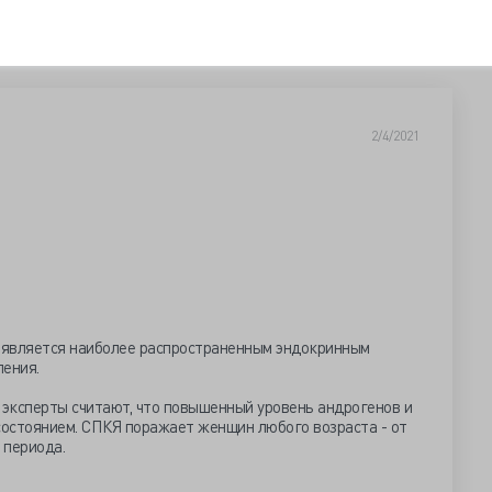
2/4/2021
является наиболее распространенным эндокринным
ления.
 эксперты считают, что повышенный уровень андрогенов и
состоянием. СПКЯ поражает женщин любого возраста - от
 периода.