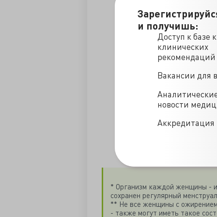
Зарегистрируйс
Избыточная масса тел
и получишь:
Доступ к базе 
клинических
Облысение по мужскому
рекомендаций
Акне и жирная кожа
Вакансии для 
Аналитически
изменения настроения
новости меди
Аккредитация 
плохой сон
* Организм каждой женщины - и
сохранен регулярный менструал
** Не все женщины с ожирением
- также могут иметь такое сост