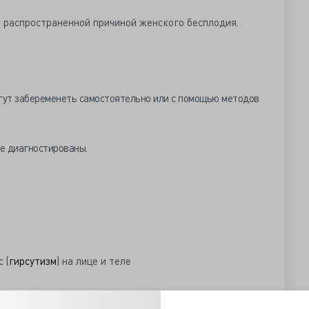
 распространенной причиной женского бесплодия.
гут забеременеть самостоятельно или с помощью методов
е диагностированы.
 (
гирсутизм
) на лице и теле
ции или их отсутствие *