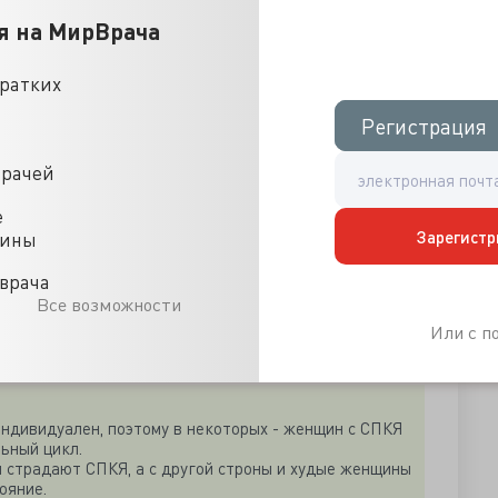
я на МирВрача
а
и трудности при похудении **
кратких
 типу (алопеция)
Регистрация
Регистрация
врачей
е
Зарегистр
цины
врача
Все возможности
Или с 
ндивидуален, поэтому в некоторых - женщин с СПКЯ
ьный цикл.
 страдают СПКЯ, а с другой строны и худые женщины
ояние.