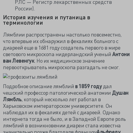
РЛС — Регистр лекарственных средств
России).
История изучения и путаница в
терминологии
Лямблии распространены настолько повсеместно,
что впервые их обнаружил в фекалиях больного с
диареей еще в 1681 году создатель первого в мире
светового микроскопа нидерландский ученый
Антони
ван Левенгук
. Но их медицинское значение
первооткрыватель микроскопа разгадать не смог.
Подробное описание лямблий
в 1859 году
дал
чешский профессор патологической анатомии
Душан
Лямбль
, который несколько лет работал в
Харьковском императорском университете. Он
наблюдал их в фекалиях детей с диареей. Однако
интернета тогда не было, и в Западной Европе роль
лямблий в возникновении диареи стала известна
значительно позже благодаря французу
Альфреду