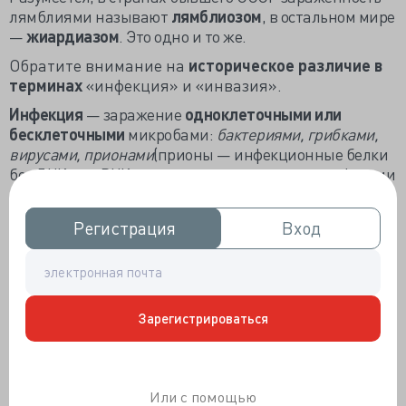
лямблиями называют
лямблиозом
, в остальном мире
—
жиардиазом
. Это одно и то же.
Обратите внимание на
историческое различие в
терминах
«инфекция» и «инвазия».
Инфекция
— заражение
одноклеточными или
бесклеточными
микробами:
бактериями, грибками,
вирусами, прионами
(прионы — инфекционные белки
без ДНК или РНК, вызывающие медленные инфекции
типа коровьего бешенства).
Инвазия
— заражение
многоклеточными
паразитами
Регистрация
Регистрация
Вход
Вход
(
гельминтами, клещами
). В странах бывшего СССР к
инвазиям относят заражение ЛЮБЫМИ паразитами
(в том числе одноклеточными —
лямблиями, амебами,
токсоплазмами
и др.), именно так меня учили 15 лет
Зарегистрироваться
назад. В современных англоязычных пособиях и
русскоязычной Википедии заражение
одноклеточными паразитами относят к инфекциям.
Таким образом,
лямблиоз — это инвазия
, а
жиардиаз
Или с помощью
— инфекция
.