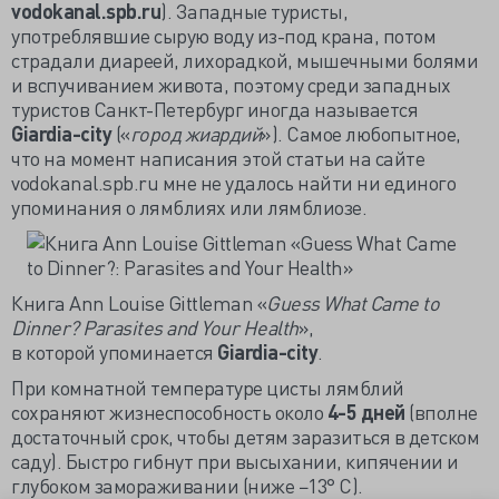
vodokanal.spb.ru
). Западные туристы,
употреблявшие сырую воду из-под крана, потом
страдали диареей, лихорадкой, мышечными болями
и вспучиванием живота, поэтому среди западных
туристов Санкт-Петербург иногда называется
Giardia-city
(«
город жиардий
»). Самое любопытное,
что на момент написания этой статьи на сайте
vodokanal.spb.ru мне не удалось найти ни единого
упоминания о лямблиях или лямблиозе.
Книга Ann Louise Gittleman «
Guess What Came to
Dinner? Parasites and Your Health
»,
в которой упоминается
Giardia-city
.
При комнатной температуре цисты лямблий
сохраняют жизнеспособность около
4-5 дней
(вполне
достаточный срок, чтобы детям заразиться в детском
саду). Быстро гибнут при высыхании, кипячении и
глубоком замораживании (ниже −13° C).