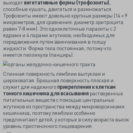
выходят
вегетативные формы (трофозоиты)
,
способные кушать, двигаться и размножаться.
Трофозоиты имеют довольно крупные размеры (14 × 9
микрометров, для сравнения: диаметр эритроцита
равен 7-8 мкм). Это одноклеточные паразиты с 2
ядрами и 4 парами жгутиков, необходимых для
передвижения путем ввинчивания в толщу
жидкости. Форма тела постоянная, потому что
имеется пелликула (панцирь).
Спинная поверхность лямблии выпуклая и
шероховатая. Брюшная поверхность плоская и
служит для надежного
прикрепления к клеткам
тонкого кишечника для всасывания
растворенных
питательных веществ с помощью центральных
жгутиков из пространства между микроворсинками
кишечника, поэтому лямблии особенно
предпочитают детей, у которых в силу возраста высок
уровень пристеночного пищеварения.