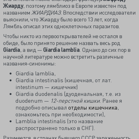
Жиарду
, поэтому лямблиоз в Европе известен под
названием
ЖИАРДИАЗ
. Впоследствии исследователи
выяснили, что Жиарду было всего 13 лет, когда
Лямбль описал этих одноклеточных паразитов.
Чтобы никто из первооткрывателей не остался в
обиде, было принято решение назвать весь род
Giardia
, а вид —
Giardia lamblia
. Однако до сих пор в
научной литературе можно встретить различные
названия-синонимы:
Giardia lamblia,
Giardia intestinalis (кишечная, от лат.
intestinum —
кишечник
)
Giardia duodenalis (дуоденальная, т.е. из
duodenum —
12-перстной кишки
. Ранее я
подробно описывал
отделы кишечника
,
ознакомьтесь при необходимости),
Lamblia intestinalis (это название
распространено только в СНГ).
Разумеется, в странах бывшего СССР зараженность