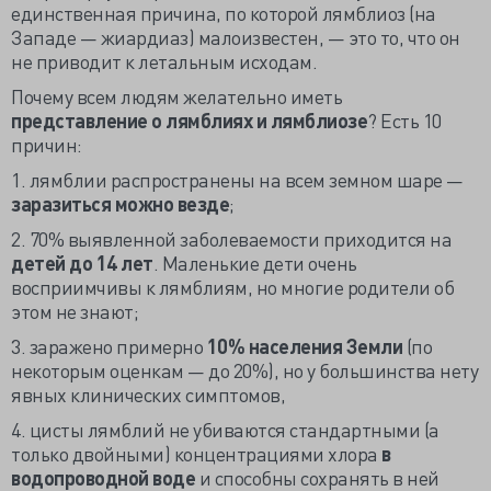
единственная причина, по которой лямблиоз (на
Западе — жиардиаз) малоизвестен, — это то, что он
не приводит к летальным исходам.
Почему всем людям желательно иметь
представление о лямблиях и лямблиозе
? Есть 10
причин:
1. лямблии распространены на всем земном шаре —
заразиться можно везде
;
2. 70% выявленной заболеваемости приходится на
детей до 14 лет
. Маленькие дети очень
восприимчивы к лямблиям, но многие родители об
этом не знают;
3. заражено примерно
10% населения Земли
(по
некоторым оценкам — до 20%), но у большинства нету
явных клинических симптомов,
4. цисты лямблий не убиваются стандартными (а
только двойными) концентрациями хлора
в
водопроводной воде
и способны сохранять в ней