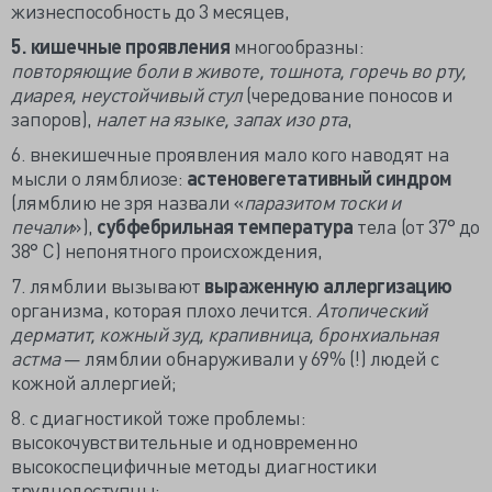
жизнеспособность до 3 месяцев,
5. кишечные проявления
многообразны:
повторяющие боли в животе, тошнота, горечь во рту,
диарея, неустойчивый стул
(чередование поносов и
запоров),
налет на языке, запах изо рта
,
6. внекишечные проявления мало кого наводят на
мысли о лямблиозе:
астеновегетативный синдром
(лямблию не зря назвали «
паразитом тоски и
печали
»),
субфебрильная температура
тела (от 37° до
38° С) непонятного происхождения,
7. лямблии вызывают
выраженную аллергизацию
организма, которая плохо лечится.
Атопический
дерматит, кожный зуд, крапивница, бронхиальная
астма
— лямблии обнаруживали у 69% (!) людей с
кожной аллергией;
8. с диагностикой тоже проблемы:
высокочувствительные и одновременно
высокоспецифичные методы диагностики
труднодоступны;