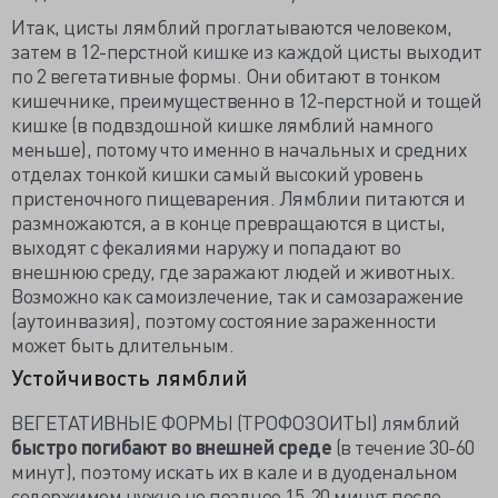
Итак, цисты лямблий проглатываются человеком,
затем в 12-перстной кишке из каждой цисты выходит
по 2 вегетативные формы. Они обитают в тонком
кишечнике, преимущественно в 12-перстной и тощей
кишке (в подвздошной кишке лямблий намного
меньше), потому что именно в начальных и средних
отделах тонкой кишки самый высокий уровень
пристеночного пищеварения. Лямблии питаются и
размножаются, а в конце превращаются в цисты,
выходят с фекалиями наружу и попадают во
внешнюю среду, где заражают людей и животных.
Возможно как самоизлечение, так и самозаражение
(аутоинвазия), поэтому состояние зараженности
может быть длительным.
Устойчивость лямблий
ВЕГЕТАТИВНЫЕ ФОРМЫ (ТРОФОЗОИТЫ) лямблий
быстро погибают во внешней среде
(в течение 30-60
минут), поэтому искать их в кале и в дуоденальном
содержимом нужно не позднее 15-20 минут после