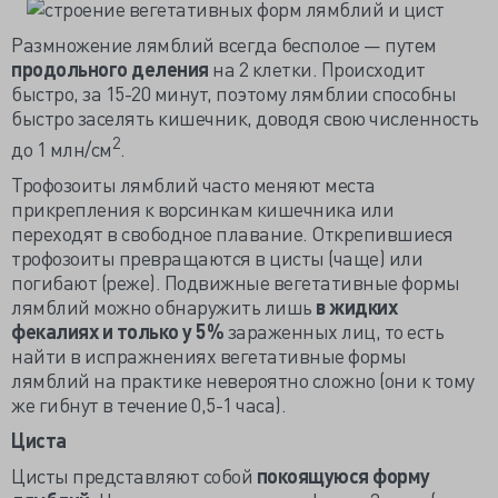
Размножение лямблий всегда бесполое — путем
продольного деления
на 2 клетки. Происходит
быстро, за 15-20 минут, поэтому лямблии способны
быстро заселять кишечник, доводя свою численность
2
до 1 млн/см
.
Трофозоиты лямблий часто меняют места
прикрепления к ворсинкам кишечника или
переходят в свободное плавание. Открепившиеся
трофозоиты превращаются в цисты (чаще) или
погибают (реже). Подвижные вегетативные формы
лямблий можно обнаружить лишь
в жидких
фекалиях и только у 5%
зараженных лиц, то есть
найти в испражнениях вегетативные формы
лямблий на практике невероятно сложно (они к тому
же гибнут в течение 0,5-1 часа).
Циста
Цисты представляют собой
покоящуюся форму