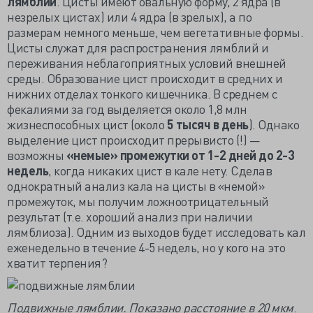
лямблий
. Цисты имеют овальную форму, 2 ядра (в
незрелых цистах) или 4 ядра (в зрелых), а по
размерам немного меньше, чем вегетативные формы.
Цисты служат для распространения лямблий и
переживания неблагоприятных условий внешней
среды. Образование цист происходит в средних и
нижних отделах тонкого кишечника. В среднем с
фекалиями за год выделяется около 1,8 млн
жизнеспособных цист (около
5 тысяч в день
). Однако
выделение цист происходит прерывисто (!) —
возможны
«немые» промежутки от 1-2 дней до 2-3
недель
, когда никаких цист в кале нету. Сделав
однократный анализ кала на цисты в «немой»
промежуток, мы получим ложноотрицательный
результат (т.е. хороший анализ при наличии
лямблиоза). Одним из выходов будет исследовать кал
еженедельно в течение 4-5 недель, но у кого на это
хватит терпения?
Подвижные лямблии. Показано расстояние в 20 мкм
.