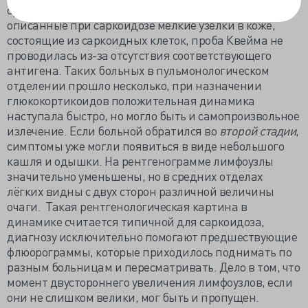
средостения. Очень редко обнаруживались
описанные при саркоидозе мелкие узелки в коже,
состоящие из саркоидных клеток, проба Квейма не
проводилась из-за отсутствия соответствующего
антигена. Таких больных в пульмонологическом
отделении прошло несколько, при назначении
глюкокортикоидов положительная динамика
наступала быстро, но могло быть и самопроизвольное
излечение. Если больной обратился во
второй стадии
,
симптомы уже могли появиться в виде небольшого
кашля и одышки. На рентгенограмме лимфоузлы
значительно уменьшены, но в средних отделах
лёгких видны с двух сторон различной величины
очаги. Такая рентгенологическая картина в
динамике считается типичной для саркоидоза,
диагнозу исключительно помогают предшествующие
флюорограммы, которые приходилось поднимать по
разным больницам и пересматривать. Дело в том, что
момент двустороннего увеличения лимфоузлов, если
они не слишком велики, мог быть и пропущен.