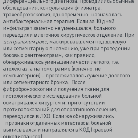
дифференциального диагноза. Проводились обычные
обследования, консультация фтизиатра,
трахеоброхоскопия, одновременно назначалась
антибактериальная терапия. Если за 10 дней
инфильтрат заметно не уменьшался, больного
переводили в лёгочное хирургическое отделение. При
центральном раке
, маскировавшемся под долевую
или сегментарную пневмонию, уже при проведении
боковых рентгенограмм, как правило,
обнаруживалось уменьшение части легкого, т.е.
ателектаз, а на томограмме (конечно, не
компьютерной) – прослеживалось сужение долевого
или сегментарного бронха. После
фибробронхоскопии и получения ткани для
гистологического исследования больной
осматривался хирургом и, при отсутствии
противопоказаний для оперативного лечения,
переводился в ЛХО. Если же обнаруживались
признаки отдаленных метастазов, больной
выписывался и направлялся в КОД (краевой
онкодиспансер).