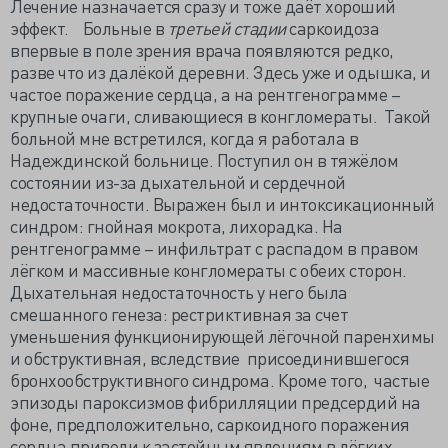
Лечение назначается сразу и тоже даёт хороший
эффект. Больные в
третьей стадии
саркоидоза
впервые в поле зрения врача появляются редко,
разве что из далёкой деревни. Здесь уже и одышка, и
частое поражение сердца, а на рентгенограмме –
крупные очаги, сливающиеся в конгломераты. Такой
больной мне встретился, когда я работала в
Надеждинской больнице. Поступил он в тяжёлом
состоянии из-за дыхательной и сердечной
недостаточности. Выражен был и интоксикационный
синдром: гнойная мокрота, лихорадка. На
рентгенограмме – инфильтрат с распадом в правом
лёгком и массивные конгломераты с обеих сторон.
Дыхательная недостаточность у него была
смешанного генеза: рестриктивная за счет
уменьшения функционирующей лёгочной паренхимы
и обструктивная, вследствие присоединившегося
бронхообструктивного синдрома. Кроме того, частые
эпизоды пароксизмов фибрилляции предсердий на
фоне, предположительно, саркоидного поражения
сердца привели к застойным явлениям в лёгких.