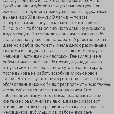
сухой кашель и субфебрильную температуру. При
осмотре – затруднён, преимущественно, вдох, число
дыханий до 30 в минуту. В лёгких – по всей
поверхности мелкопузырчатые влажные хрипы.
Выяснено, что больная ощущала одышку уже около
двух месяцев. При этом дома она чувствовала себя
значительно лучше, чем на работе. А работала она на
швейной фабрике, то есть имела дело с различными
тканями и, следовательно, с запылением воздуха
мелкими частичками их волокон. Вентиляции на
рабочем месте не было. Во время двухнедельного
отпуска симптомы болезни отсутствовали, а сразу
после выхода на работу возобновились с новой
силой. В этом случае ещё до рентгенологического
обследования можно было предположить
экзогенный
легочный альвеолит
с острым течением. Это
заболевание иммунного генеза, развивается при
контакте с различной пылью и, в зависимости от
этиологии, получало различные названия: болезнь
меховщиков, дубильщиков, работников саун,