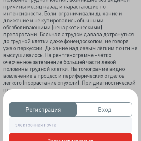
причины месяц назад и нарастающие по
интенсивности. Боли ограничивали дыхание и
движение и не купировались обычными
обезболивающими (ненаркотическими)
препаратами. Больная с трудом давала дотронуться
до грудной клетки даже фонендоскопом, не говоря
уже о перкуссии. Дыхание над левым лёгким почти не
выслушивалось. На рентгенограмме - чётко
очерченное затемнение большей части левой
половины грудной клетки. На томограмме видно
вовлечение в процесс и периферических отделов
легкого (прорастание опухоли). При диагностической
плевральной пункции жидкости не обнаружено.
Описанная клинико-рентгенологическая картина
полностью укладывалась в диагноз «мезотелиома
Регистрация
Регистрация
Вход
Вход
плевры». Опухоль эта агрессивная, быстро
прорастающая в близлежащие органы, в данном
случае, легкие и сердце. И у нашей больной уже через
несколько дней появились частые экстрасистолы и
патологический зубец Q на ЭКГ. Замечу, что никаких
Зарегистрироваться