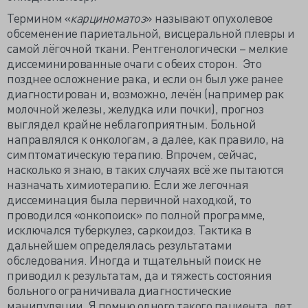
Термином «
карциноматоз
» называют опухолевое
обсеменение париетальной, висцеральной плевры и
самой лёгочной ткани. Рентгенологически – мелкие
диссеминированные очаги с обеих сторон. Это
позднее осложнение рака, и если он был уже ранее
диагностирован и, возможно, лечён (например рак
молочной железы, желудка или почки), прогноз
выглядел крайне неблагоприятным. Больной
направлялся к онкологам, а далее, как правило, на
симптоматическую терапию. Впрочем, сейчас,
насколько я знаю, в таких случаях всё же пытаются
назначать химиотерапию. Если же легочная
диссеминация была первичной находкой, то
проводился «онкопоиск» по полной программе,
исключался туберкулез, саркоидоз. Тактика в
дальнейшем определялась результатами
обследования. Иногда и тщательный поиск не
приводил к результатам, да и тяжесть состояния
больного ограничивала диагностические
манипуляции. Я помню одного такого пациента, лет