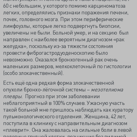
60 с небольшим, у которого помимо карциноматоза
легких, определялись признаки поражения печени,
почек, головного мозга. При этом периферические
лимфоузлы, которые легко подвергнуть биопсии,
увеличены не были. Больной умер, и на секцию был
направлен с наиболее вероятным диагнозом «рак
желудка», поскольку из-за тяжести состояния
провести фиброгастродуоденоскопию было
невозможно. Оказался бронхогенный рак очень
маленьких размеров, мелкоклеточный по гистологии
(особо злокачественный).
Есть ещё одна редкая форма злокачественной
опухоли бронхо-лёгочной системы –
мезотелиома
плевры
. Прогноз при этом заболевании
неблагоприятный в 100% случаев. Ужасную участь
такой больной мне пришлось наблюдать как куратору
пульмонологического отделения. Женщина, 42 лет,
поступила в клинику с направительным диагнозом
«плеврит». Она жаловалась на сильные боли в левой
половине грудной клетки, возникшие без видимой