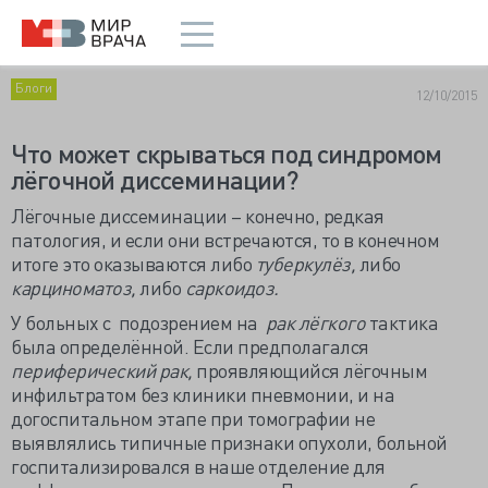
Блоги
12/10/2015
Что может скрываться под синдромом
лёгочной диссеминации?
Лёгочные диссеминации – конечно, редкая
патология, и если они встречаются, то в конечном
итоге это оказываются либо
туберкулёз,
либо
карциноматоз,
либо
саркоидоз.
У больных с подозрением на
рак лёгкого
тактика
была определённой. Если предполагался
периферический рак,
проявляющийся лёгочным
инфильтратом без клиники пневмонии, и на
догоспитальном этапе при томографии не
выявлялись типичные признаки опухоли, больной
госпитализировался в наше отделение для