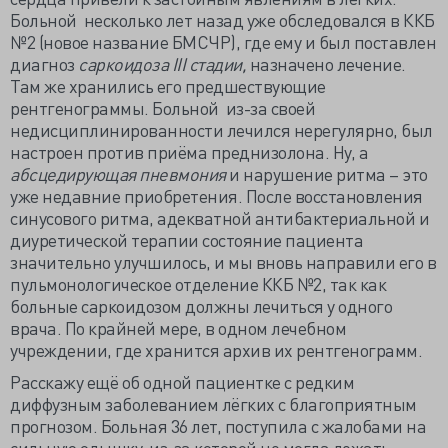
Больной несколько лет назад уже обследовался в ККБ
№2 (новое название БМСЧР), где ему и был поставлен
диагноз
саркоидоза
III
стадии,
назначено лечение.
Там же хранились его предшествующие
рентгенограммы. Больной из-за своей
недисциплинированности лечился нерегулярно, был
настроен против приёма преднизолона. Ну, а
абсцедирующая пневмония
и нарушение ритма – это
уже недавние приобретения. После восстановления
синусового ритма, адекватной антибактериальной и
диуретической терапии состояние пациента
значительно улучшилось, и мы вновь направили его в
пульмонологическое отделение ККБ №2, так как
больные саркоидозом должны лечиться у одного
врача. По крайней мере, в одном лечебном
учреждении, где хранится архив их рентгенограмм.
Расскажу ещё об одной пациентке с редким
диффузным заболеванием лёгких с благоприятным
прогнозом. Больная 36 лет, поступила с жалобами на
сильную одышку, из-за которой не могла лежать,