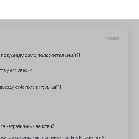
4/8/2020
по подъезду covid положительный?!
тв у его двери?
тов неправильных действий.
вали адресную карту больных covid+ в Москве, а с 23