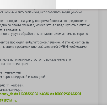
ужно вести себя так же, как и если бы весь подъезд был
ться кожным антисептиком, использовать медицинские
ожет выходить на улицу во время болезни, то предложите
дно со своим, узнайте, может что-то надо купить в аптеке
дёте покупать.
вное эту руку обработать антисептиком и помыть хорошо.
циентов проходят амбулаторное лечение. И это может быть
ны, правила профилактики заболеваний ОРВИ необходимо
атно в поликлинике строго по показаниям: это
ноз поставил врач,
м пневмонией,
м коронавирусной инфекцией.
рло 11 человек.
ных-каникул...
?story_fbid=1130582300616408&id=100009939463201
919197.html