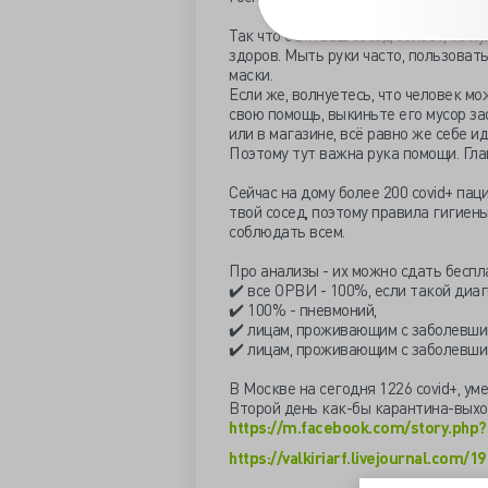
Так что если ваш сосед болеет, то н
здоров. Мыть руки часто, пользова
маски.
Если же, волнуетесь, что человек м
свою помощь, выкиньте его мусор зао
или в магазине, всё равно же себе и
Поэтому тут важна рука помощи. Гла
Сейчас на дому более 200 covid+ па
твой сосед, поэтому правила гигие
соблюдать всем.
Про анализы - их можно сдать беспл
✔️ все ОРВИ - 100%, если такой диаг
✔️ 100% - пневмоний,
✔️ лицам, проживающим с заболевши
✔️ лицам, проживающим с заболевши
В Москве на сегодня 1226 covid+, уме
Второй день как-бы карантина-выход
https://m.facebook.com/story.php
https://valkiriarf.livejournal.com/1