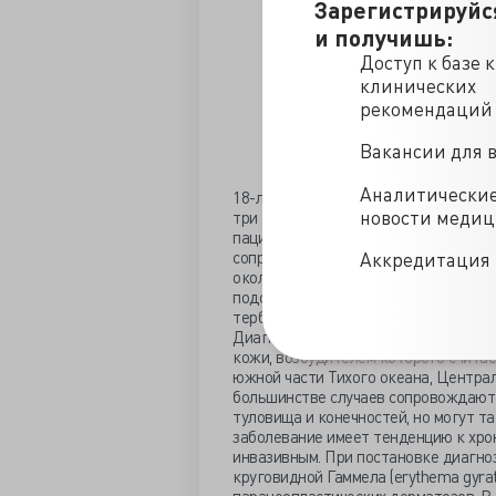
Зарегистрируйс
и получишь:
Доступ к базе 
клинических
рекомендаций
Вакансии для 
Аналитически
18-летняя уроженка Фиджи обратила
новости меди
три года назад. На представленном 
пациентки. Кожные поражения конц
сопровождались зудом и быстро расп
Аккредитация 
около 70 % поверхности тела. Следу
подобные симптомы. По поводу сыпи
тербинафина, что на некоторое врем
Диагностированный черепитчатый мик
кожи, возбудителем которого считает
южной части Тихого океана, Центра
большинстве случаев сопровождаютс
туловища и конечностей, но могут т
заболевание имеет тенденцию к хро
инвазивным. При постановке диагно
круговидной Гаммела (erythema gyrat