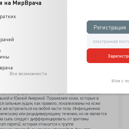
я на МирВрача
кратких
Регистрация
Регистрация
врачей
е
сь с жалобами на кожные высыпания, которые появилась
Зарегистр
цины
фото можно увидеть, как выглядела сыпь на плечах
ентрической формы с чешуйчатой поверхностью
ространялись, охватив на момент осмотра уже более
врача
ет отметить, что у брата пациентки были обнаружены
Все возможности
 девушке ранее был назначен курс гризеофульвина и
Или с 
я приостановило развитие заболевания.
оз (tinea imbricata) — редкое инфекционное заболевание
ся Trichophyton concentricum (гриб-эндемик островов
льной и Южной Америки). Поражения кожи, которые в
я сильным зудом, как правило, локализованы на коже
ак же встречаться на любой части тела. Инфекционное
ническому или рецидивирующему течению, но не является
за сыпь следует дифференцировать от эритемы
um repens), которая относится к группе