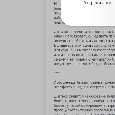
Аккредитация 
И если ноотропные таблетки, которы
болезнь не оказали, то снотворные п
искусственно созданного таблеткам
работу центра дыхания, убаюкивают 
подкрадывается к такому пациенту 
Для этого пациента все кончилось х
рядом с его кроватью. Надевать пер
нормально работать дыхательным пут
Больше всего он удивился тому, как
для улучшения мозгового кровообращ
для избавления от лишних килограмм
самому – так объяснил ему доктор. О
инсультом – шансов победить боль
***
У бессонницы бывают разные причин
неэффективным, но и смертельно опа
Диагноз ставится на основании поли
болезнь, достаточно поговорить с па
бывает у людей с ожирением, артер
провоцирует системное воспаление,
чувствительность клеток к инсулину