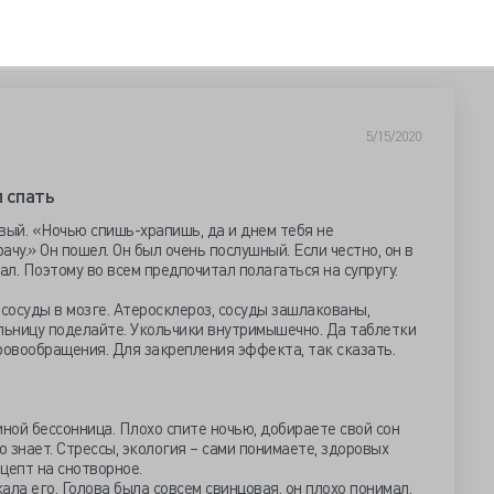
5/15/2020
 спать
вый. «Ночью спишь-храпишь, да и днем тебя не
чу.» Он пошел. Он был очень послушный. Если честно, он в
л. Поэтому во всем предпочитал полагаться на супругу.
 сосуды в мозге. Атеросклероз, сосуды зашлакованы,
льницу поделайте. Укольчики внутримышечно. Да таблетки
ровообращения. Для закрепления эффекта, так сказать.
иной бессонница. Плохо спите ночью, добираете свой сон
о знает. Стрессы, экология – сами понимаете, здоровых
цепт на снотворное.
ла его. Голова была совсем свинцовая, он плохо понимал,