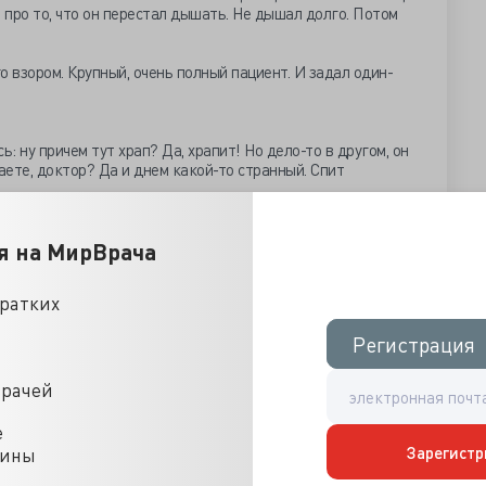
 про то, что он перестал дышать. Не дышал долго. Потом
о взором. Крупный, очень полный пациент. И задал один-
: ну причем тут храп? Да, храпит! Но дело-то в другом, он
ете, доктор? Да и днем какой-то странный. Спит
я на МирВрача
 примет эти снотворные таблетки, то может и не
кратких
. Храп – не просто надоедливая штука, которую создал Бог,
Регистрация
Регистрация
 женам полных пациентов. Храп – это симптом, который
слорода в дыхательные пути.
врачей
ых путей вызывает остановку дыхания и включение
е
век пробуждается, чтобы снова задышать. Как только он
Зарегистр
цины