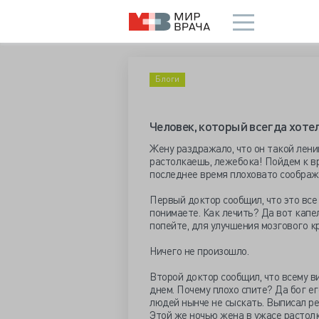
Блоги
Человек, который всегда хотел
Жену раздражало, что он такой лени
растолкаешь, лежебока! Пойдем к вра
последнее время плоховато сообража
Первый доктор сообщил, что это все
понимаете. Как лечить? Да вот капе
попейте, для улучшения мозгового к
Ничего не произошло.
Второй доктор сообщил, что всему в
днем. Почему плохо спите? Да бог ег
людей нынче не сыскать. Выписал ре
Этой же ночью жена в ужасе растолка