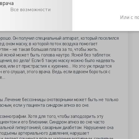
врача
е назначил первый врач, существенного влияния на эту
Все возможности
одвели пациента к опасной черте. Из глубокого сна,
и, мозгу пробуждаться сложнее. Таблетки подавляют
Или с 
его, ухудшают кислородное голодание мозга. Инсульт
все ближе.
орошо. Он получил специальный аппарат, который поселился
ед сном маску, в которой поток воздуха помогает
ям – не такая большая плата за то, чтобы жить.
ой ясной может быть голова наутро. Ясной без таблеток
ения, во дела! Если б такую маску можно было надевать
ов, или от пристрастия к курению… Но это уж придется
н его слушал, этого врача. Ведь если вдвоем бороться с
ше…
ы. Лечение бессонницы снотворными может быть не только
сным, если у пациента синдром апноэ во сне.
сомнографии. Хотя для того, чтобы заподозрить эту
циентом и его близкими. Синдром апноэ во сне часто
иальной гипертонией, сахарным диабетом. Нарушение сна
 подъемы артериального давления, нарушает
 и делает пациента вялым, малоинициативным, сонливым.