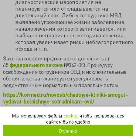
диагностические мероприятия не
планируются или откладываются на
длительный срок. Либо у сотрудника МВД
выявлено угрожающее жизни заболевание,
начало лечения которого затягивается, или
выбрана неправильная методика лечения,
которая увеличивает риски неблагоприятного
исхода и т. п.
Законопроектом предлагается дополнить ст.
65
федерального закона
№342-Ф3. Процедуру
освобождения сотрудников ОВД и исключительные
обстоятельства планируется урегулировать
ведомственным нормативным правовым актом.
https://kormed.ru/novosti/chastnye-kliniki-smogut-
vydavat-bolnichnye-sotrudnikam-ovd/
Мы используем файлы
cookie
, чтобы пользоваться
листок нетрудоспособности
медицинская организация
суд
сайтом было удобно
увольнение
частная практика
Отлично