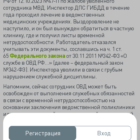
РФ от 12.10.2023 №47-П по
жалобе уволенного
сотрудника МВД. Инспектор ДПС ГИБДД в течение
года проходил лечение в ведомственных
медицинских учреждениях. Выздоровление не
наступило, и он был вынужден обратиться в частную
клинику, где и получил листы временной
нетрудоспособности. Работодатель отказался
учитывать эти документы, сославшись на ч. 1 ст.
65
Федерального закона
от 30.11.2011 №342-Ф3 «О
службе в ОВД РФ…» (далее – федеральный закон
№342-ФЗ). Инспектора уволили в связи с грубым
нарушением служебной дисциплины.
Напомним, сейчас сотрудник ОВД может быть
освобожден от выполнения служебных обязанностей
в связи с временной нетрудоспособностью на
основании заключения ведомственной поликлиники
или государственной, муниципальной медицинской
организации (далее по тексту – основная
медицинская организация) (ч. 1 ст. 65
федерального
Регистрация
Регистрация
Вход
Вход
закона
№342-Ф3).