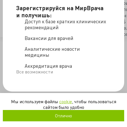
печаталось там же, вплоть до января 2006 года. Пр
Зарегистрируйся на МирВрача
немедленно завоевало огромную популярность в Яп
и получишь:
своего появления оно завоевало приз в разделе ма
Доступ к базе кратких клинических
Japan Media Arts Festival. В 2003 году телеканал TB
рекомендаций
произведению,телесериал из 11 частей, который ше
получил высокую оценку зрителей. Желаем приятно
Вакансии для врачей
/blogs/chast_1_noch_interna-24-01-2013
Аналитические новости
медицины
Аккредитация врача
Все возможности
Мы используем файлы
cookie
, чтобы пользоваться
сайтом было удобно
Отлично