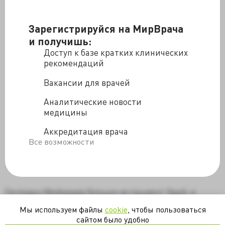
Зарегистрируйся на МирВрача
и получишь:
Доступ к базе кратких клинических
рекомендаций
Вакансии для врачей
Аналитические новости
медицины
Аккредитация врача
Все возможности
Господин Мийамура больше не пациент Эдай, и
Эйдзиро Сайто пытается уговорить лучшего по его
Мы используем файлы
cookie
, чтобы пользоваться
мнению кардиохирурга, провести операцию. Удастся
сайтом было удобно
ли ему это, учитывая то, что Сабуро Кита недавно