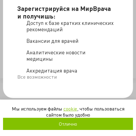
Зарегистрируйся на МирВрача
и получишь:
Доступ к базе кратких клинических
рекомендаций
Вакансии для врачей
Аналитические новости
медицины
Аккредитация врача
https://www.youtube.com/watch?v=GFn2kbLgyN8
Все возможности
/blogs/chas_onkologii_s_polinoy_gabay-30-04-2021
Мы используем файлы
cookie
, чтобы пользоваться
сайтом было удобно
Отлично