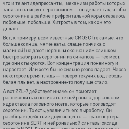
что и те антидепрессанты, механизм работы которых
завязан на игру с серотонином — он делает так, чтобы
серотонина в районе префронтальной коры оказалось
побольше, побольше. Хитрость в том, как он это
делает.
Вот, к примеру, всем известные СИОЗС (те самые, что
больше солнца, мягче ваты, слаще пончика с
малиной) не дают нервным окончаниям слишком
быстро забирать серотонин из синапсов — тех мест,
где они стыкуются. Вот концентрация понемногу и
нарастает. Или хотя бы не сильно резво падает. Через
некоторое время глядь — поверх текучих вод лебедь
белая плывёт, а настроение-то получше стало.
А вот ZZL-7 действует иначе: он помогает
расшевелить и попинать те нейроны в дорсальном
ядре ствола головного мозга, которые производят
серотонин. То есть, увеличить его выработку. Он
разобщает действие двух веществ — транспортера
серотонина SERT и нейрональной синтазы оксида
азота (nNOS). Дело в том, что как раз комплекс этих