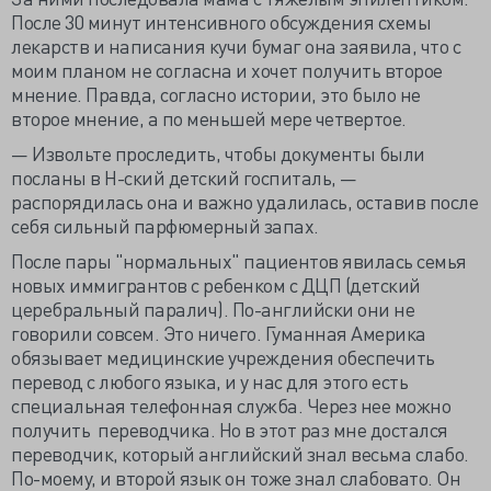
После 30 минут интенсивного обсуждения схемы
лекарств и написания кучи бумаг она заявила, что с
моим планом не согласна и хочет получить второе
мнение. Правда, согласно истории, это было не
второе мнение, а по меньшей мере четвертое.
— Извольте проследить, чтобы документы были
посланы в Н-ский детский госпиталь, —
распорядилась она и важно удалилась, оставив после
себя сильный парфюмерный запах.
После пары "нормальных" пациентов явилась семья
новых иммигрантов с ребенком с ДЦП (детский
церебральный паралич). По-английски они не
говорили совсем. Это ничего. Гуманная Америка
обязывает медицинские учреждения обеспечить
перевод с любого языка, и у нас для этого есть
специальная телефонная служба. Через нее можно
получить переводчика. Но в этот раз мне достался
переводчик, который английский знал весьма слабо.
По-моему, и второй язык он тоже знал слабовато. Он