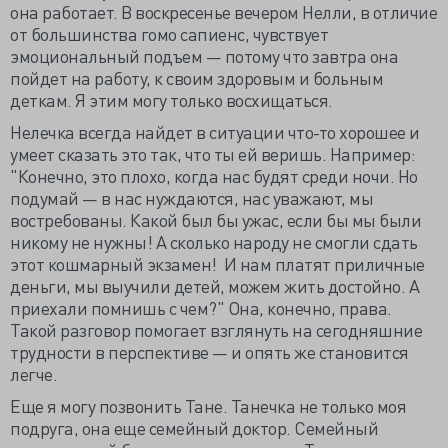
она работает. В воскресенье вечером Нелли, в отличие
от большинства гомо сапиенс, чувствует
эмоциональный подъем — потому что завтра она
пойдет на работу, к своим здоровым и больным
деткам. Я этим могу только восхищаться.
Нелечка всегда найдет в ситуации что-то хорошее и
умеет сказать это так, что ты ей веришь. Например:
"Конечно, это плохо, когда нас будят среди ночи. Но
подумай — в нас нуждаются, нас уважают, мы
востребованы. Какой был бы ужас, если бы мы были
никому не нужны! А сколько народу не смогли сдать
этот кошмарный экзамен! И нам платят приличные
деньги, мы выучили детей, можем жить достойно. А
приехали помнишь с чем?" Она, конечно, права.
Такой разговор помогает взглянуть на сегодняшние
трудности в перспективе — и опять же становится
легче.
Еще я могу позвонить Тане. Танечка не только моя
подруга, она еще семейный доктор. Семейный