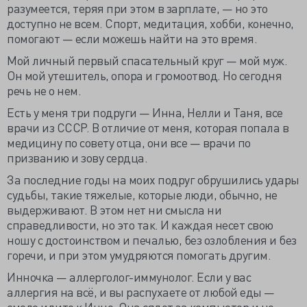
разумеется, теряя при этом в зарплате, — но это
доступно не всем. Спорт, медитация, хобби, конечно,
помогают — если можешь найти на это время.
Мой личный первый спасательный круг — мой муж.
Он мой утешитель, опора и громоотвод. Но сегодня
речь не о нем.
Есть у меня три подруги — Инна, Нелли и Таня, все
врачи из СССР. В отличие от меня, которая попала в
медицину по совету отца, они все — врачи по
призванию и зову сердца.
За последние годы на моих подруг обрушились удары
судьбы, такие тяжелые, которые люди, обычно, не
выдерживают. В этом нет ни смысла ни
справедливости, но это так. И каждая несет свою
ношу с достоинством и печалью, без озлобления и без
горечи, и при этом умудряются помогать другим.
Инночка — аллерголог-иммунолог. Если у вас
аллергия на всё, и вы распухаете от любой еды —
смело идите к Инне. Она сядет за компьютер и не