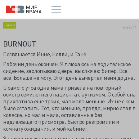
Блоги
9/7/2017
BURNOUT
Посвящается Инне, Нелли, и Тане.
Рабочий день окончен. Я плюхаюсь на водительское
сидение, захлопываю дверь, выключаю бипер. Все,
все. Больше не могу. Этот день вычерпал меня до дна.
С самого утра одна мама привела на повторный
осмотр семилетнего пациента с аутизмом. С собой она
прихватила еще троих, мал мала меньше. Их не с кем
было оставить. Тот, кто меньше, правда, мирно спал в
коляске, но мал и мала, оставленные без
надлежащего присмотра, быстро разгромили и
комнату ожидания, и мой кабинет.
За ними последовала мама с тяжелым эпилептиком.