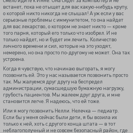
встанет, пока не отыщет для вас какую-нибудь крупу,
о которой никто никогда не слышал! А уж если у вас
серьезные проблемы с иммунитетом, то она найдет
для вас лекарство, о котором не знает никто — кроме
того парня, который его только что изобрел. И не
только найдет, но и будет им лечить. Количество
личного времени и сил, которые на это уходят,
немерено, но она просто по-другому не может. Она так
устроена.
Когда я чувствую, что начинаю выгорать, я могу
позвонить ей. Это у нас называется позвонить просто
так. Мы жалуемся друг другу на беспредел
администрации, сумасшедшую бумажную нагрузку,
грубость пациентов. Мы жалеем друг друга, и мне
становится легче. Я надеюсь, что ей тоже.
Или я могу позвонить Нелли. Нелечка — педиатр.
Если бы у меня сейчас были дети, я бы возила их
только к ней, хоть с другого конца штата — в тот
неблагополучный и не совсем безопасный район, где