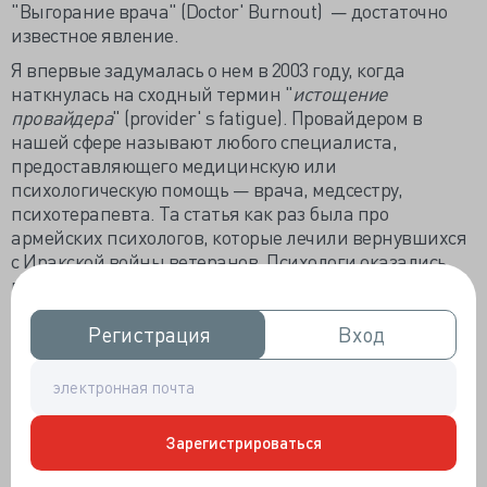
"Выгорание врача" (Doctor' Burnout) — достаточно
известное явление.
Я впервые задумалась о нем в 2003 году, когда
наткнулась на сходный термин "
истощение
провайдера
" (provider' s fatigue). Провайдером в
нашей сфере называют любого специалиста,
предоставляющего медицинскую или
психологическую помощь — врача, медсестру,
психотерапевта. Та статья как раз была про
армейских психологов, которые лечили вернувшихся
с Иракской войны ветеранов. Психологи оказались,
прямо скажем, психологически не подготовлены к
обрушившемуся на них потоку искалеченных
молодых ребят. Психологи быстро истощались сами и
Регистрация
Регистрация
Вход
Вход
не могли работать.
В последующие годы научные журналы запестрили
статьями на тему Doctor's Burnout.
Термин
burnout
вообще-то был введен в
Зарегистрироваться
употребление теми же психологaми аж в 1974 году, и
совсем не ограничивался врачами. Теперь это