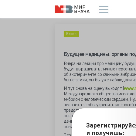
Блоги
Будущее медицины: органы по
Вчера на лекции про медицину будущ
будут выращивать личные персональн
об эксперименте со свиными эмбрион
бы не этики, мы бы уже наблюдали ч
И тут снова на сцену выходят (
www.n
Международного общества исследов
эмбрион с человеческим сердцем. Ну
человека, чтобы укрепить их способ
предотвращают гибель клеток и усил
после чего подсадили химерные эмбр
день эмбрионы погибли, но протосер
Зарегистрируйс
понять по помеченным люминисцент
и получишь:
Это пока что сообщение на конферен