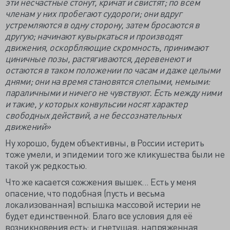
эти несчастные стонут, кричат и свистят; по всем
членам у них пробегают судороги; они вдруг
устремляются в одну сторону, затем бросаются в
другую; начинают кувыркаться и производят
движения, оскорбляющие скромность, принимают
циничные позы, растягиваются, деревенеют и
остаются в таком положении по часам и даже целыми
днями; они на время становятся слепыми, немыми:
параличными и ничего не чувствуют. Есть между ними
и такие, у которых конвульсии носят характер
свободных действий, а не бессознательных
движений»
Ну хорошо, будем объективны, в России истерить
тоже умели, и эпидемии того же кликушества были не
такой уж редкостью.
Что же касается сожжения вышек... Есть у меня
опасение, что подобная (пусть и весьма
локализованная) вспышка массовой истерии не
будет единственной. Благо все условия для её
возникновения есть: и гнетущая, напряженная