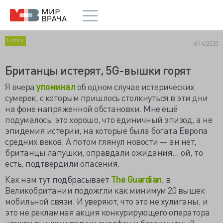
Блоги
4/14/2020
Британцы истерят, 5G-вышки горят
Я вчера
упоминал
об одном случае истерических
сумерек, с которым пришлось столкнуться в эти дни
на фоне напряженной обстановки. Мне ещё
подумалось: это хорошо, что единичный эпизод, а не
эпидемия истерии, на которые была богата Европа
средних веков. А потом глянул новости — ан нет,
британцы лапушки, оправдали ожидания... ой, то
есть, подтвердили опасения.
Как нам тут подбрасывает
The Guardian
, в
Великобритании подожгли как минимум 20 вышек
мобильной связи. И уверяют, что это не хулиганы, и
это не рекламная акция конкурирующего оператора
«сожги вышку и получи смарфон и безлимитный