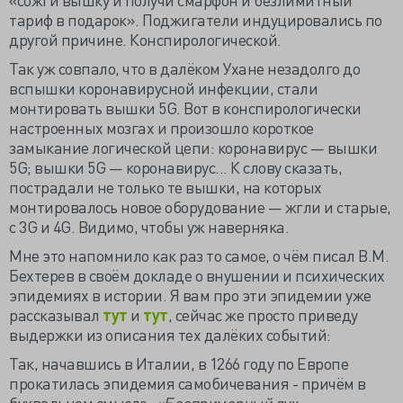
тариф в подарок». Поджигатели индуцировались по
другой причине. Конспирологической.
Так уж совпало, что в далёком Ухане незадолго до
вспышки коронавирусной инфекции, стали
монтировать вышки 5G. Вот в конспирологически
настроенных мозгах и произошло короткое
замыкание логической цепи: коронавирус — вышки
5G; вышки 5G — коронавирус... К слову сказать,
пострадали не только те вышки, на которых
монтировалось новое оборудование — жгли и старые,
с 3G и 4G. Видимо, чтобы уж наверняка.
Мне это напомнило как раз то самое, о чём писал В.М.
Бехтерев в своём докладе о внушении и психических
эпидемиях в истории. Я вам про эти эпидемии уже
рассказывал
тут
и
тут
, сейчас же просто приведу
выдержки из описания тех далёких событий:
Так, начавшись в Италии, в 1266 году по Европе
прокатилась эпидемия самобичевания - причём в
буквальном смысле:
«Беспримерный дух