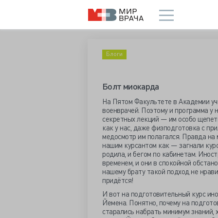
Блоги
Болт миокарда
На Пятом Факультете в Академии учи
военврачей. Поэтому и программа у 
секретных лекций — им особо щепет
как у нас, даже физподготовка с при
медосмотр им полагался. Правда на
нашим курсантом как — загнали курс
родила, и бегом по кабинетам. Инос
временем, и они в спокойной обстан
нашему брату такой подход не нрави
придётся!
И вот на подготовительный курс ин
Йемена. Понятно, почему на подгото
старались набрать минимум знаний, 