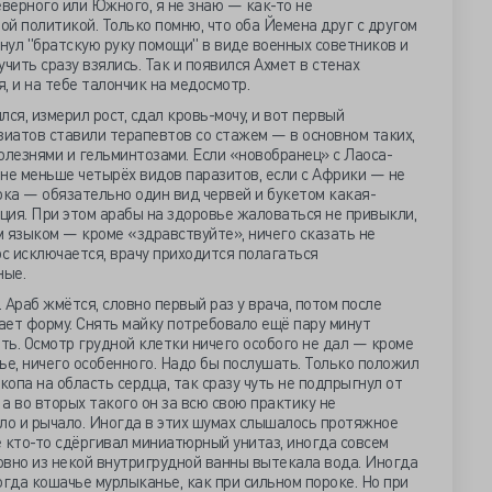
еверного или Южного, я не знаю — как-то не
й политикой. Только помню, что оба Йемена друг с другом
янул "братскую руку помощи" в виде военных советников и
учить сразу взялись. Так и появился Ахмет в стенах
, и на тебе талончик на медосмотр.
ся, измерил рост, сдал кровь-мочу, и вот первый
зиатов ставили терапевтов со стажем — в основном таких,
олезнями и гельминтозами. Если «новобранец» с Лаоса-
не меньше четырёх видов паразитов, если с Африки — не
ока — обязательно один вид червей и букетом какая-
ция. При этом арабы на здоровье жаловаться не привыкли,
им языком — кроме «здравствуйте», ничего сказать не
ос исключается, врачу приходится полагаться
ные.
 Араб жмётся, словно первый раз у врача, потом после
ает форму. Снять майку потребовало ещё пару минут
ь. Осмотр грудной клетки ничего особого не дал — кроме
е, ничего особенного. Надо бы послушать. Только положил
опа на область сердца, так сразу чуть не подпрыгнул от
а во вторых такого он за всю свою практику не
ло и рычало. Иногда в этих шумах слышалось протяжное
 кто-то сдёргивал миниатюрный унитаз, иногда совсем
ловно из некой внутригрудной ванны вытекала вода. Иногда
огда кошачье мурлыканье, как при сильном пороке. Но при