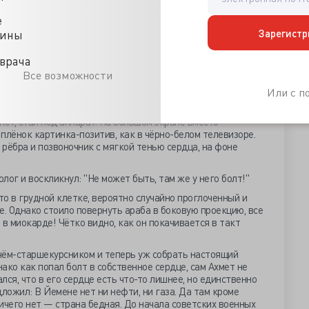
желание было. Тогда позвали ему в переводчики другого
операцию — хирургически закрыть этот дефект. Ахмет
е
в клинику Госпитальной Хирургии, там у нас сердце
Зарегистр
цины
. В Штатах бы такая операция за сотню тысяч долларов
врача
ем «тяжеловесным» долларам 70-х. Ахмет пользуется
Все возможности
ою экзотическую форму сдал сестре-хозяйке, от неё же
Или с 
обследование. Клиническое обследование отличается от
Начало обычное — сдать анализы. Потом рентген грудной
нет, стал под аппарат. На большом экране вместо
плёнок картинка-позитив, как в чёрно-белом телевизоре.
 рёбра и позвоночник с мягкой тенью сердца, на фоне
лог и воскликнул: "Не может быть, там же у него болт!"
то в грудной клетке, вероятно случайно проглоченный и
. Однако стоило повернуть араба в боковую проекцию, все
 в миокарде! Чётко видно, как он покачивается в такт
чём-старшекурсником и теперь уж собрать настоящий
ако как попал болт в собственное сердце, сам Ахмет не
ался, что в его сердце есть что-то лишнее, но единственно
ожил: В Йемене нет ни нефти, ни газа. Да там кроме
ичего нет — страна бедная. До начала советских военных