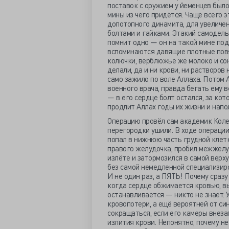
поставок с оружием у йеменцев был
мины из чего придётся. Чаще всего 
допотопного динамита, для увеличе
болтами и гайками. Этакий самодел
помнит одно — он на такой мине под
вспоминаются давящие плотные пов
колючки, верблюжье же молоко и сон
делали, да и ни крови, ни растворов
само зажило по воле Аллаха. Потом 
военного врача, правда бегать ему 
— в его сердце болт остался, за кот
продлит Аллах годы их жизни и нап
Операцию провёл сам академик Коле
перегородки ушили. В ходе операции
попал в нижнюю часть грудной клетк
правого желудочка, пробил межжелу
излёте и затормозился в самой верх
без самой немедленной специализир
И не один раз, а ПЯТЬ! Почему сраз
когда сердце обжимается кровью, вы
останавливается — никто не знает. 
кровопотери, а ещё вероятней от си
сокращаться, если его камеры внез
излития крови. Непонятно, почему н