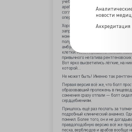
учёбу можешь продолжать. У Ахмета 
араба-старшекусника и предложили 
Аналитически
согласен. Ну раз согласен — ложись 
новости меди
оперируют.
Хорошо в СССР медицина бесплатная
Аккредитация 
запросто зашкалила, даже ещё по т
моментом — бегом на Госпиталку. Св
получил халат и тапочки и айда на 
амбулаторного своей дотошностью. 
клетки. Ахмет прошёл в тёмный каби
привычного негатива рентгеновских 
Вот ярко высветились лёгкие, на них
которой…
Не может быть! Именно так рентгено
Первая версия всё же, что болт прос
образовавший пролежень в пищеводе
сомнения сразу отпали — болт сидел
сердцебиениям.
Пришлось ещё раз послать за толма
подробный клинический анамнез. Одн
помнил. Более того, он и не догадыв
правдоподобную версию всё же предл
песка, верблюдов и арабов вообще н