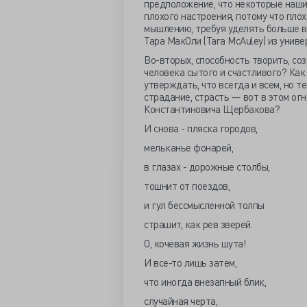
предположение, что некоторые наши
плохого настроения, потому что пло
мышлению, требуя уделять больше в
Тара МакОли (Tara McAuley) из универ
Во-вторых, способность творить, со
человека сытого и счастливого? Как 
утверждать, что всегда и всем, но 
страдание, страсть — вот в этом ог
Константиновича Щербакова?
И снова - пляска городов,
мельканье фонарей,
в глазах - дорожные столбы,
тошнит от поездов,
и гул бессмысленной толпы
страшит, как рев зверей.
О, кочевая жизнь шута!
И все-то лишь затем,
что иногда внезапный блик,
случайная черта,