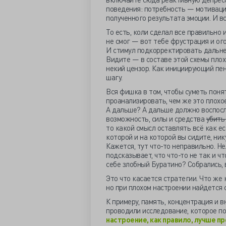
поведения: потребность — мотивац
полученного результата эмоции. И вс
То есть, коли сделал все правильно 
не смог — вот тебе фрустрация и ого
И стимул подкорректировать дальне
Видите — в составе этой схемы плох
некий цензор. Как инициирующий пе
шагу.
Вся фишка в том, чтобы суметь понят
проанализировать, чем же это плохое
А дальше? А дальше должно воспосл
возможность, силы и средства
убить
то какой смысл оставлять всё как е
которой и на которой вы сидите, ник
Кажется, тут что-то неправильно. Не
подсказывает, что что-то не так и чт
себе злобный Буратино? Собрались, 
Это что касается стратегии. Что же
но при плохом настроении найдется 
К примеру, память, концентрация и 
проводили исследование, которое по
настроение, как правило, лучше п