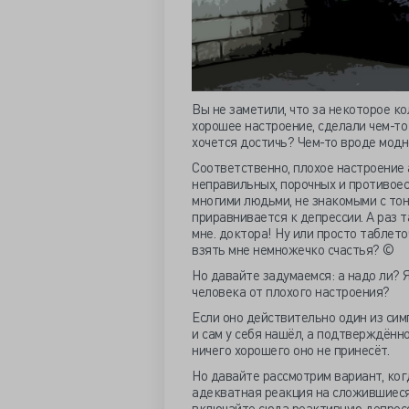
Вы не заметили, что за некоторое ко
хорошее настроение, сделали чем-то
хочется достичь? Чем-то вроде модн
Соответственно, плохое настроение
неправильных, порочных и противоес
многими людьми, не знакомыми с тон
приравнивается к депрессии. А раз 
мне. доктора! Ну или просто таблето
взять мне немножечко счастья? ©
Но давайте задумаемся: а надо ли? Я
человека от плохого настроения?
Если оно действительно один из сим
и сам у себя нашёл, а подтверждённ
ничего хорошего оно не принесёт.
Но давайте рассмотрим вариант, ког
адекватная реакция на сложившиеся
включайте сюда реактивную депресс