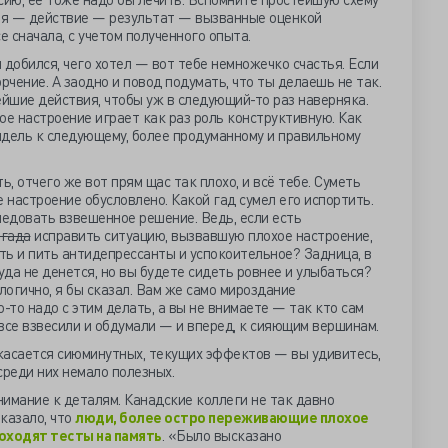
ия — действие — результат — вызванные оценкой
е сначала, с учетом полученного опыта.
и добился, чего хотел — вот тебе немножечко счастья. Если
рчение. А заодно и повод подумать, что ты делаешь не так.
йшие действия, чтобы уж в следующий-то раз наверняка.
ое настроение играет как раз роль конструктивную. Как
ндель к следующему, более продуманному и правильному
ь, отчего же вот прям щас так плохо, и всё тебе. Суметь
 настроение обусловлено. Какой гад сумел его испортить.
едовать взвешенное решение. Ведь, если есть
 гада
исправить ситуацию, вызвавшую плохое настроение,
сть и пить антидепрессанты и успокоительное? Задница, в
уда не денется, но вы будете сидеть ровнее и улыбаться?
логично, я бы сказал. Вам же само мироздание
о-то надо с этим делать, а вы не внимаете — так кто сам
все взвесили и обдумали — и вперед, к сияющим вершинам.
 касается сиюминутных, текущих эффектов — вы удивитесь,
среди них немало полезных.
внимание к деталям. Канадские коллеги не так давно
казало, что
люди, более остро переживающие плохое
роходят тесты на память
. «Было высказано