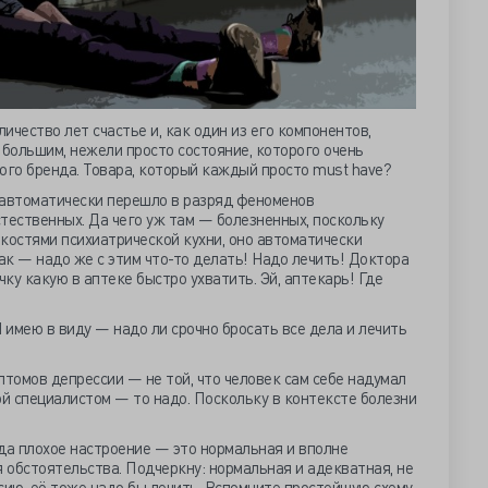
личество лет счастье и, как один из его компонентов,
 большим, нежели просто состояние, которого очень
ого бренда. Товара, который каждый просто must have?
 автоматически перешло в разряд феноменов
тественных. Да чего уж там — болезненных, поскольку
костями психиатрической кухни, оно автоматически
так — надо же с этим что-то делать! Надо лечить! Доктора
чку какую в аптеке быстро ухватить. Эй, аптекарь! Где
 имею в виду — надо ли срочно бросать все дела и лечить
птомов депрессии — не той, что человек сам себе надумал
ой специалистом — то надо. Поскольку в контексте болезни
да плохое настроение — это нормальная и вполне
 обстоятельства. Подчеркну: нормальная и адекватная, не
ию, её тоже надо бы лечить. Вспомните простейшую схему