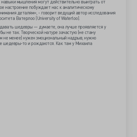
 навыки мышления могут действительно выиграть от
хое настроение побуждает нас к аналитическому
нимания деталям», - говорит ведущий автор исследования
ситета Ватерлоо (University of Waterloo).
здавать шедевры — думаете, она лучше проявляется у
бы не так. Творческой натуре зачастую (не стану
тем не менее) нужен эмоциональный надрыв, нужно
не шедевры-то и рождаются. Как там у Михаила