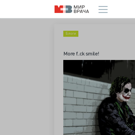
Блоги
More f..ck smile!