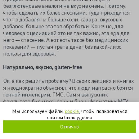
безглютеновые аналоги на вкус не очень. Поэтому,
чтобы сделать их более сносными, туда приходится
что-то добавлять: больше соли, сахара, вкусовых
добавок, больше этапов обработки. Конечно, для
человека с целиакией это не так важно, эта еда для
него — спасение. А вот есть такое без медицинских
показаний — пустая трата денег без какой-либо
пользы для здоровья.
Натурально, вкусно, gluten-free
Ок, а как решить проблему? В своих лекциях и книгах
я неоднократно объяснял, что люди напрасно боятся
генной инженерии, ГМО. Сам я выпускник
факультета биоинженерии и биоинформатики МГУ,
поэтому никогда не понимал этих страхов. Все живые
Мы используем файлы
cookie
, чтобы пользоваться
организмы — мутанты. Но если раньше я топил за
сайтом было удобно
генную инженерию из принципа, то теперь прямо
Отлично
чувствую свой личный интерес. Генная инженерия
может помочь в создании качественных знаков,