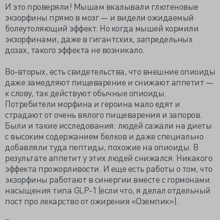
И это проверяли! Мышам вкалывали глютеновые
экзорфины прямо в мозг — и видели ожидаемый
болеутоляющий эффект. Но когда мышей кормили
экзорфинами, даже в гигантских, запредельных
дозах, такого эффекта не возникало.
Во-вторых, есть свидетельства, что внешние опиоиды
даже замедляют пищеварение и снижают аппетит —
к слову, так действуют обычные опиоиды.
Потребители морфина и героина мало едят и
страдают от очень вялого пищеварения и запоров.
Были и такие исследования: людей сажали на диеты
с высоким содержанием белков и даже специально
добавляли туда пептиды, похожие на опиоиды. В
результате аппетит у этих людей снижался. Никакого
эффекта прожорливости. И еще есть работы о том, что
экзорфины работают в синергии вместе с гормонами
насыщения типа GLP-1 (если что, я делал отдельный
пост про лекарство от ожирения «Оземпик»).