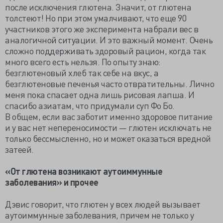
после исключения глютена. Значит, от глютена
толстеют! Но при этом умалчивают, что еще 90
участников этого же эксперимента набрали вес в
аналогичной ситуации. И это важный момент. Очень
сложно поддерживать здоровый рацион, когда так
много всего есть нельзя. По опыту знаю:
безглютеновый хлеб так себе на вкус, а
безглютеновые печенья часто отвратительны. Лично
меня пока спасает одна лишь рисовая лапша. И
спасибо азиатам, что придумали суп Фо Бо.
В общем, если вас заботит именно здоровое питание
и у вас нет непереносимости — глютен исключать не
только бессмысленно, но и может оказаться вредной
затеей.
«От глютена возникают аутоиммунные
заболевания» и прочее
Дэвис говорит, что глютен у всех людей вызывает
аутоиммунные заболевания, причем не только у