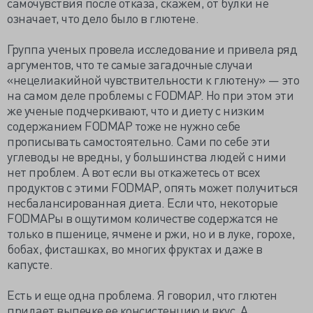
самочувствия после отказа, скажем, от булки не
означает, что дело было в глютене.
Группа ученых провела исследование и привела ряд
аргументов, что те самые загадочные случаи
«нецелиакийной чувствительности к глютену» — это
на самом деле проблемы с FODMAP. Но при этом эти
же ученые подчеркивают, что и диету с низким
содержанием FODMAP тоже не нужно себе
прописывать самостоятельно. Сами по себе эти
углеводы не вредны, у большинства людей с ними
нет проблем. А вот если вы откажетесь от всех
продуктов с этими FODMAP, опять может получиться
несбалансированная диета. Если что, некоторые
FODMAPы в ощутимом количестве содержатся не
только в пшенице, ячмене и ржи, но и в луке, горохе,
бобах, фисташках, во многих фруктах и даже в
капусте.
Есть и еще одна проблема. Я говорил, что глютен
придает выпечке ее консистенцию и вкус. А