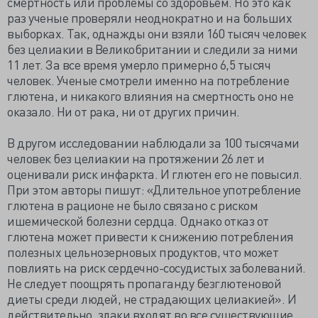
смертность или проблемы со здоровьем. Но это как
раз ученые проверяли неоднократно и на больших
выборках. Так, однажды они взяли 160 тысяч человек
без целиакии в Великобритании и следили за ними
11 лет. За все время умерло примерно 6,5 тысяч
человек. Ученые смотрели именно на потребление
глютена, и никакого влияния на смертность оно не
оказало. Ни от рака, ни от других причин.
В другом исследовании наблюдали за 100 тысячами
человек без целиакии на протяжении 26 лет и
оценивали риск инфаркта. И глютен его не повысил.
При этом авторы пишут: «Длительное употребление
глютена в рационе не было связано с риском
ишемической болезни сердца. Однако отказ от
глютена может привести к снижению потребления
полезных цельнозерновых продуктов, что может
повлиять на риск сердечно-сосудистых заболеваний.
Не следует поощрять пропаганду безглютеновой
диеты среди людей, не страдающих целиакией». И
действительно, злаки входят во все существующие