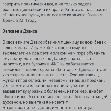
говорить практически все, а не только редкие
больные целиакией и их врачи. Книга эта называется
«Пшеничное пузо», а написал ее кардиолог Уильям
Дэвис в 2011 году.
Заповеди Дэвиса
В своей книге Дэвис обвинил пшеницу во всех бедах
человечества. И даже объяснил, почему после
тысячелетий мира с этим злаком нам пора объявить
ему войну. Во-первых, по Дэвису, глютен — это
наркотик, а от булочек в ЖКТ вырабатываются
опиоиды — вроде героина. Во-вторых, Дэвис считает,
что современная пшеница — это «Франкензлак»,
жуткий плод селекции, неведомый нашим предкам.
Именно эта измененная пшеница убивает и
вызывает кучу разных болезней, например, диабет
обоих типов. А вот раньше пшеница была настоящей,
духовной, но вам такая не светит.
В-третьих, пишет Дэвис, именно от пшеницы