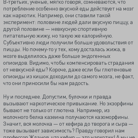
В-третьих, ученые, мягко говоря, сомневаются, что
потребление особенно вкусной еды действует на мозг
как наркотик. Например, они ставили такой
эксперимент: половине людей дали вкусную пиццу, а
другой половине — невкусную спортивную
питательную жижу, но такую же калорийную.
Субъективно люди получили больше удовольствия от
пиццы. Но почему-то у тех, кому досталась жижа, в
мозге выделилось даже больше эндогенных
опиоидов. Видимо, чтобы компенсировать страдания
от невкусной еды? Короче, даже если бы глютеновые
опиоиды из кишок доходили до самого мозга, не факт,
что они приносили бы нам радость.
Ну и последнее. Допустим, булочки и правда
вызывают наркотическое привыкание. Но экзорфины
бывают не только от глютена. Например, из
молочного белка казеина получаются казоморфины.
Значит, вся молочка — от кефира до творога и сыра —
тоже вызывает зависимость? Правду говорил нам
профессор Жданов, что кефир — это наркотик! А мы не