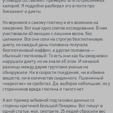
калорий. Я подробно разбирал это в посте про
биохакинг и диеты.
Но вернемся к самому глютену и его влиянию на
ожирение. Вот еще одно слепое исследование. В нем
участвовали 40 женщин с лишним весом, без
целиакии. Все они сели на строгую безглютеновую
диету, но каждый день половина получала
безглютеновый маффин, а другая половина —
обычный глютеновый. То есть они как бы ежедневно
нарушали диету, но не знали об этом. И никакой
разницы между двумя группами ученые не
обнаружили. Ни в скорости похудения, ни в обмене
веществ, ни в количестве съеденного. Пшеничный
«наркотик» не сработал. Да, выборка небольшая, но у
сторонников вреда глютена и такого нет.
А вот пример забавной подтасовки данных со
стороны критикой Большой Пекармы. Вот пишут в
одной статье, мол, смотрите, 25 людей сбросили вес