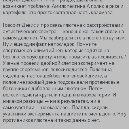
возникает проблема. Амилопектина А полно в рисе и
картофеле, это просто составная часть крахмала.
Говорит Дэвис и про связь глютена с расстройствами
аутистического спектра — конечно же, такой связи на
самом деле нет. Мы разбирали это в посте про аутизм.
Ну и еще один факт напоследок. Помните
спортсменов-олимпийцев, которые садятся на
безглютеновую диету, чтобы повысить выносливость?
Ученые провели двойной слепой эксперимент на
группе спортсменов-велосипедистов. Половина
сидела на настоящей безглютеновой диете, а
половине каждый день подсовывали протеиновые
батончики с добавленным глютеном. Потом
велосипедисты крутили педали в лаборатории. И
никакой разницы — ни в результатах, ни в
самочувствии — не оказалось. Правда, сидели
участники эксперимента на диете не очень долго. Но у
противников глютена и таких данных нет.