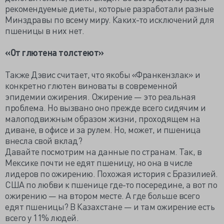
рекомендуемые диеты, которые разработали разные
Минздравы по всему миру. Каких-то исключений для
пшеницы в них нет.
«От глютена толстеют»
Также Дэвис считает, что якобы «Франкензлак» и
конкретно глютен виноваты в современной
эпидемии ожирения. Ожирение — это реальная
проблема. Но вызвано оно прежде всего сидячим и
малоподвижным образом жизни, проходящем на
диване, в офисе и за рулем. Но, может, и пшеница
внесла свой вклад?
Давайте посмотрим на данные по странам. Так, в
Мексике почти не едят пшеницу, но она в числе
лидеров по ожирению. Похожая история с Бразилией.
США по любви к пшенице где-то посередине, а вот по
ожирению — на втором месте. А где больше всего
едят пшеницы? В Казахстане — и там ожирение есть
всего у 11% людей.