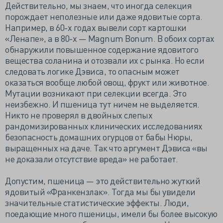
Действительно, мы знаем, что иногда селекция
порождает неполезные или даже ядовитые сорта.
Например, в 60-х годах вывели сорт картошки
«Ленапе», а в 80-х — Magnum Bonum. В обоих сортах
обнаружили повышенное содержание ядовитого
вещества соланина и отозвали их с рынка. Но если
следовать логике Дэвиса, то опасным может
оказаться вообще любой овощ, фрукт или животное.
Мутации возникают при селекции всегда. Это
неизбежно. И пшеница тут ничем не выделяется.
Никто не проверял в двойных слепых
рандомизированных клинических исследованиях
безопасность домашних огурцов от бабы Нюры,
выращенных на даче. Так что аргумент Дэвиса «вы
не доказали отсутствие вреда» не работает.
Допустим, пшеница — это действительно жуткий
ядовитый «Франкензлак». Тогда мы бы увидели
значительные статистические эффекты. Люди,
поедающие много пшеницы, имели бы более высокую