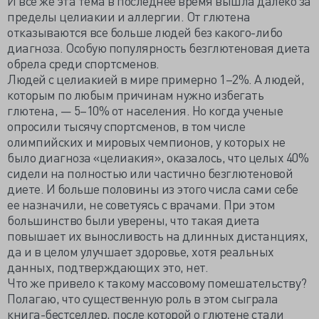
И все же эта тема в последнее время вышла далеко за
пределы целиакии и аллергии. От глютена
отказываются все больше людей без какого-либо
диагноза. Особую популярность безглютеновая диета
обрела среди спортсменов.
Людей с целиакией в мире примерно 1–2%. А людей,
которым по любым причинам нужно избегать
глютена, — 5–10% от населения. Но когда ученые
опросили тысячу спортсменов, в том числе
олимпийских и мировых чемпионов, у которых не
было диагноза «целиакия», оказалось, что целых 40%
сидели на полностью или частично безглютеновой
диете. И больше половины из этого числа сами себе
ее назначили, не советуясь с врачами. При этом
большинство были уверены, что такая диета
повышает их выносливость на длинных дистанциях,
да и в целом улучшает здоровье, хотя реальных
данных, подтверждающих это, нет.
Что же привело к такому массовому помешательству?
Полагаю, что существенную роль в этом сыграла
книга-бестселлер, после которой о глютене стали