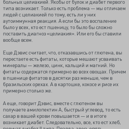
больных целиакией. Якобы от булок и диабет первого
типа возникает. Только есть проблема — мы отличаем
людей с целиакией по тому, есть ли у них
аутоиммунная реакция. А если бы это воспаление
было у всех, кто ест пшеницу, то было бы сложно
поставить диагноз «целиакия». Или его бы ставили
вообще всем.
Еще Дэвис считает, что, отказавшись от глютена, вы
перестаете есть фитаты, которые мешают усваивать
минералы — железо, цинк, кальций и магний. Но
фитаты содержатся примерно во всех овощах. Причем
в пшенице фитатов в десятки раз меньше, чем в
бразильских орехах. А в картошке, кокосе и рисе их
примерно столько же.
А еще, говорит Дэвис, вместе с глютеном вы
получаете амилопектин А, быстрый углевод, то есть
сахар в вашей крови повышается — и в итоге
возникает диабет. Следовательно, все, кто ест хлеб,
получат диабет II типа. Правда, здесь опять