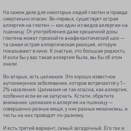
На самом деле для некоторых людей глютен и правда
смертельно опасен. Во-первых, существует острая
аллергия на глютен — как один из видов аллергии на
пшеницу. От употребления даже крошечной дозы
глютена может произойти анафилактический шок —
та самая острая аллергическая реакция, которую
показывают в кино. К счастью, это большая редкость.
И если бы у вас такая аллергия была, вы бы об этом
знали.
Во-вторых, есть целиакия. Это хорошо известное
аутоиммунное заболевание, которое встречается у 1–
2% населения. Целиакия не так опасна, как аллергия,
особенно если ее не запускать. Кстати, обратите
внимание: целиакия и аллергия на пшеницу —
совершенно разные вещи, у них разные механизмы, и
тесты на них проводят по-разному.
И есть третий вариант, самый загадочный. Его так и