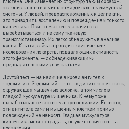
глютена. Она изменяет их структуру таким образом,
что они становятся мишенями для клеток иммунной
системы. У людей, предрасположенных к целиакии,
это приводит к воспалению и повреждениям тонкого
кишечника. При этом антитела начинают
вырабатываться и на саму тканевую
трансглютаминазу. Их легко обнаружить в анализе
крови. Кстати, сейчас проводят клинические
исследования лекарств, подавляющих активность
этого фермента, — с обнадеживающими
предварительными результатами.
Другой тест — на наличие в крови антител к
эндомизию. Эндомизий — это соединительная ткань,
окружающая мышечные волокна, в том числе в
гладкой мускулатуре кишечника. К нему тоже
вырабатываются антитела при целиакии. Если что,
эти антитела самим мышечным клеткам прямых
повреждений не наносят. Гладкая мускулатура
кишечника может страдать, но уже вторично из-за
воспаления.