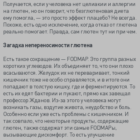
Получается, если у человека нет целиакии и аллергии
на глютен, но он говорит, что безглютеновая диета
ему помогла, — это просто эффект плацебо? Не всегда.
Похоже, есть одно исключение, когда отказ от глютена
реально помогает. Правда, сам глютен тут ни при чем.
Загадка непереносимости глютена
Есть такое сокращение — FODMAP. Это группа разных
коротких углеводов. Их объединяет то, что они плохо
всасываются. Желудок их не переваривает, тонкий
кишечник тоже не особо справляется, и в итоге они
попадают в толстую кишку, где и ферментируются. То
есть их едят бактерии и пукают, прямо как завещал
профессор Жданов. Из-за этого у человека могут
возникать газы, вздутие живота, неудобство и боль.
Особенно если уже есть проблемы с кишечником. И
так совпало, что некоторые продукты, содержащие
глютен, также содержат эти самые FODMAPы,
вызывающие дискомфорт. То есть улучшение