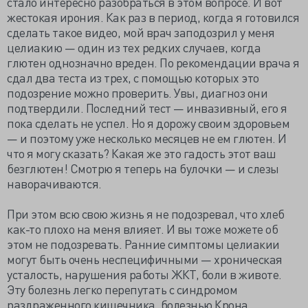
стало интересно разобраться в этом вопросе. И вот
жестокая ирония. Как раз в период, когда я готовился
сделать такое видео, мой врач заподозрил у меня
целиакию — один из тех редких случаев, когда
глютен однозначно вреден. По рекомендации врача я
сдал два теста из трех, с помощью которых это
подозрение можно проверить. Увы, диагноз они
подтвердили. Последний тест — инвазивный, его я
пока сделать не успел. Но я дорожу своим здоровьем
— и поэтому уже несколько месяцев не ем глютен. И
что я могу сказать? Какая же это гадость этот ваш
безглютен! Смотрю я теперь на булочки — и слезы
наворачиваются.
При этом всю свою жизнь я не подозревал, что хлеб
как-то плохо на меня влияет. И вы тоже можете об
этом не подозревать. Ранние симптомы целиакии
могут быть очень неспецифичными — хроническая
усталость, нарушения работы ЖКТ, боли в животе.
Эту болезнь легко перепутать с синдромом
раздраженного кишечника, болезнью Крона,