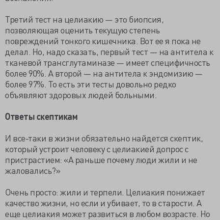
Третий тест на целиакию — это биопсия,
позволяющая оценить текущую степень
повреждений тонкого кишечника. Вот ее я пока не
делал. Но, надо сказать, первый тест — на антитела к
тканевой трансглутаминазе — имеет специфичность
более 90%. А второй — на антитела к эндомизию —
более 97%. То есть эти тесты довольно редко
объявляют здоровых людей больными.
Ответы скептикам
И все-таки в жизни обязательно найдется скептик,
который устроит человеку с целиакией допрос с
пристрастием: «А раньше почему люди жили и не
жаловались?»
Очень просто: жили и терпели. Целиакия понижает
качество жизни, но если и убивает, то в старости. А
еще целиакия может развиться в любом возрасте. Но