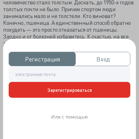
человечество стало толстым. Дескать, до 1950-х годов
толстых почти не было. Причем спортом люди
занимались мало и не толстели. Кто виноват?
Конечно, пшеница. А единственный способ обратно
похудеть — это просто отказаться от пшеницы.
Заодно и от болезней избавитесь. К счастью, на все
эти претензии есть убедительные возражения.
«Глютен — наркотик»
Регистрация
Регистрация
Вход
Вход
Дэвис рассуждает так. В тонкой кишке глютен
распадается на пептиды, и некоторые из них
напоминают собственные опиоиды организма,
Зарегистрироваться
эндорфины. Если что, эндорфины и правда
действуют на те же опиоидные рецепторы, что и
некоторые известные наркотики, хоть и не с таким
эффектом. Такие внешние эндорфины называют
Или с помощью
экзорфинами.
А теперь следите за логикой. Сытный обед сам по
себе вызывает ощущение удовольствия. Мозг