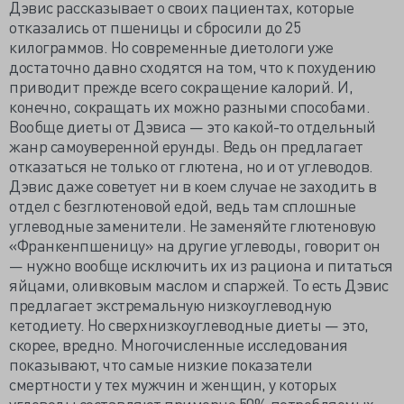
Дэвис рассказывает о своих пациентах, которые
отказались от пшеницы и сбросили до 25
килограммов. Но современные диетологи уже
достаточно давно сходятся на том, что к похудению
приводит прежде всего сокращение калорий. И,
конечно, сокращать их можно разными способами.
Вообще диеты от Дэвиса — это какой-то отдельный
жанр самоуверенной ерунды. Ведь он предлагает
отказаться не только от глютена, но и от углеводов.
Дэвис даже советует ни в коем случае не заходить в
отдел с безглютеновой едой, ведь там сплошные
углеводные заменители. Не заменяйте глютеновую
«Франкенпшеницу» на другие углеводы, говорит он
— нужно вообще исключить их из рациона и питаться
яйцами, оливковым маслом и спаржей. То есть Дэвис
предлагает экстремальную низкоуглеводную
кетодиету. Но сверхнизкоуглеводные диеты — это,
скорее, вредно. Многочисленные исследования
показывают, что самые низкие показатели
смертности у тех мужчин и женщин, у которых
углеводы составляют примерно 50% потребляемых