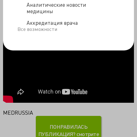
Аналитические новости
Новости от доктора выходят в паблике
медицины
ВК:
https://vk.com/tdcancer
или
Телеграмм-канале
Аккредитация врача
Все возможности
MEDRUSSIA
ПОНРАВИЛАСЬ
ПУБЛИКАЦИЯ? смотрите