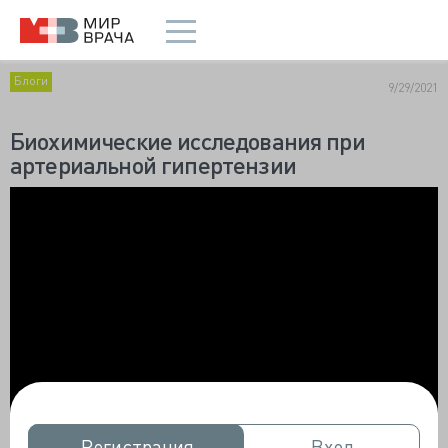
Блоги
9/29/2021
Биохимические исследования при
артериальной гипертензии
Регистрация
Регистрация
Вход
Вход