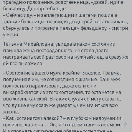
трагедию положения, родственница, -давай, иди в
больницу. Доктор тебя ждет...
- Сейчас иду, - и заплетающими шагами пошла в
здание больницы, но дойдя до дверей, остановилась,
обернулась и погрозила пальцем фельдшеру, - смотри
у меня.
Татьяна Михайловна, увидев в каком состоянии
пришла жена пострадавшего, не стала долго
настраивать свой разговор на нужный лад, а сразу же
ей все выложила.
- Состояние вашего мужа крайне тяжелое. Травма,
полученная им, не совместима с жизнью. Ваш муж
полностью парализован, даже если он и
выкарабкается из этого состояния, то останется на
всю жизнь калекой. В таких случаях я могу сказать,
что лучше ему сразу же умереть, чем мучиться всю
жизнь.
- Как, останется калекой? – в глубоком недоумении
произнесла жена. – Он, что совсем ходить не сможет?
И исполнять супружеские обязанности тоже не