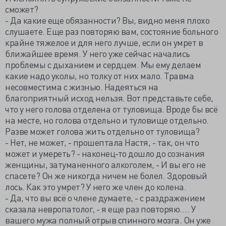
сможет?
- Да какие еще обязанности? Вы, видно меня плохо
слушаете. Еще раз повторяю вам, состояние больного
крайне тяжелое и для него лучше, если он умрет в
ближайшее время. У него уже сейчас начались
проблемы с дыханием и сердцем. Мы ему делаем
какие надо уколы, но толку от них мало. Травма
несовместима с жизнью. Надеяться на
благоприятный исход нельзя. Вот представьте себе,
что у него голова отделена от туловища. Вроде бы всё
на месте, но голова отдельно и туловище отдельно.
Разве может голова жить отдельно от туловища?
- Нет, не может, - прошептала Настя, - так, он что
может и умереть? - наконец-то дошло до сознания
женщины, затуманенного алкоголем, - И вы его не
спасете? Он же никогда ничем не болел. Здоровый
лось. Как это умрет? У него же член до колена.
- Да, что вы всё о члене думаете, - с раздражением
сказала невропатолог, - я еще раз повторяю…. У
вашего мужа полный отрыв спинного мозга. Он уже