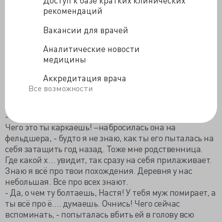
Доступ к базе кратких клинических
кустах, на травке. Тут рядом с ними валялись пустые
рекомендаций
бутылки из-под спиртного. Сама же жена
пострадавшего еще держалась на ногах и, увидев
Вакансии для врачей
фельдшера, устремилась к ней.
Аналитические новости
- Ну, что, вылечили моего муженька, когда можно
медицины
будет забирать его домой?
- Тебя, доктор просит зайти, хочет с тобой
Аккредитация врача
переговорить, - сказала фельдшер, - да ты Настя, хоть
Все возможности
не пей больше. Муж-то твой совсем плохой. Травма у
него очень тяжелая. Ты, разве сама не видела?
- Ничего. Он у меня мужик крепкий, выкарабкается.
Чего это ты каркаешь! –набросилась она на
фельдшера, - будто я не знаю, как ты его пыталась на
себя затащить год назад. Тоже мне родственница.
Где какой х… увидит, так сразу на себя прилаживает.
Знаю я всё про твои похождения. Деревня у нас
небольшая. Все про всех знают.
- Да, о чем ту болтаешь, Настя! У тебя муж помирает, а
ты всё про ё…. думаешь. Очнись! Чего сейчас
вспоминать, - попыталась вбить ей в голову всю