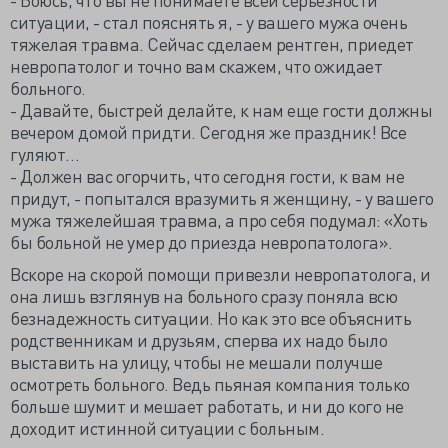
ситуации, - стал пояснять я, - у вашего мужа очень
тяжелая травма. Сейчас сделаем рентген, приедет
невропатолог и точно вам скажем, что ожидает
больного.
- Давайте, быстрей делайте, к нам еще гости должны
вечером домой придти. Сегодня же праздник! Все
гуляют…
- Должен вас огорчить, что сегодня гости, к вам не
придут, - попытался вразумить я женщину, - у вашего
мужа тяжелейшая травма, а про себя подумал: «Хоть
бы больной не умер до приезда невропатолога».
Вскоре на скорой помощи привезли невропатолога, и
она лишь взглянув на больного сразу поняла всю
безнадежность ситуации. Но как это все объяснить
родственникам и друзьям, сперва их надо было
выставить на улицу, чтобы не мешали получше
осмотреть больного. Ведь пьяная компания только
больше шумит и мешает работать, и ни до кого не
доходит истинной ситуации с больным.