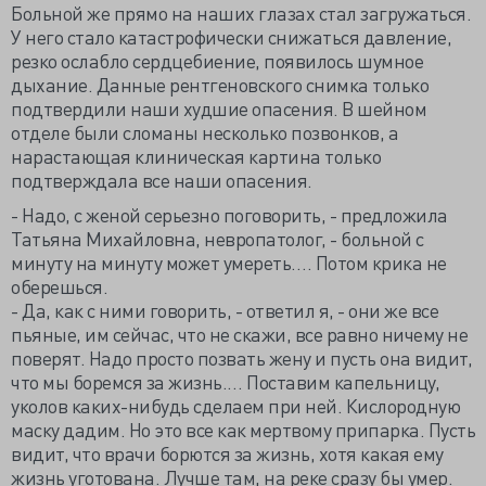
Больной же прямо на наших глазах стал загружаться.
У него стало катастрофически снижаться давление,
резко ослабло сердцебиение, появилось шумное
дыхание. Данные рентгеновского снимка только
подтвердили наши худшие опасения. В шейном
отделе были сломаны несколько позвонков, а
нарастающая клиническая картина только
подтверждала все наши опасения.
- Надо, с женой серьезно поговорить, - предложила
Татьяна Михайловна, невропатолог, - больной с
минуту на минуту может умереть.… Потом крика не
оберешься.
- Да, как с ними говорить, - ответил я, - они же все
пьяные, им сейчас, что не скажи, все равно ничему не
поверят. Надо просто позвать жену и пусть она видит,
что мы боремся за жизнь.… Поставим капельницу,
уколов каких-нибудь сделаем при ней. Кислородную
маску дадим. Но это все как мертвому припарка. Пусть
видит, что врачи борются за жизнь, хотя какая ему
жизнь уготована. Лучше там, на реке сразу бы умер.