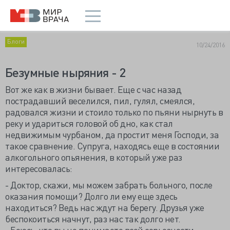
Блоги
10/24/2016
Безумные ныряния - 2
Вот же как в жизни бывает. Еще с час назад
пострадавший веселился, пил, гулял, смеялся,
радовался жизни и стоило только по пьяни нырнуть в
реку и удариться головой об дно, как стал
недвижимым чурбаном, да простит меня Господи, за
такое сравнение. Супруга, находясь еще в состоянии
алкогольного опьянения, в который уже раз
интересовалась:
- Доктор, скажи, мы можем забрать больного, после
оказания помощи? Долго ли ему еще здесь
находиться? Ведь нас ждут на берегу. Друзья уже
беспокоиться начнут, раз нас так долго нет.
- Боюсь, что вы не понимаете всей серьезности