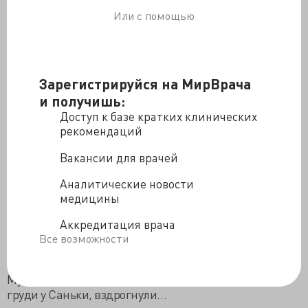
Или с помощью
- Да потому, что сам я – безотцовщина!.. И никогда о
своем отце не думал. Не жалел, что нет его. Только в
тридцать, после женитьбы, когда мы вот его ждали!..
Он поцеловал сына в макушку.
Зарегистрируйся на МирВрача
- Спросил у матери адрес. Она удивилась, по глазам
и получишь:
видел, но промолчала, дала мне адрес.
Доступ к базе кратких клинических
Пошел я к отцу своему знакомиться. И увидел старика
рекомендаций
небритого, от которого перегар…
Вакансии для врачей
Отвращение… И тяга к нему… Все вместе… Жалость
дурацкая… Сочувствие…
Аналитические новости
медицины
Не зря, значит, про голос крови, пишут…
Аккредитация врача
Я испугался и удрал… Минут десять высидел и
Все возможности
смылся… Привык, что его нет… И незачем ему
влезать!..
Мужчина помолчал, и пальцы его, сплетенные на
груди у Саньки, вздрогнули…