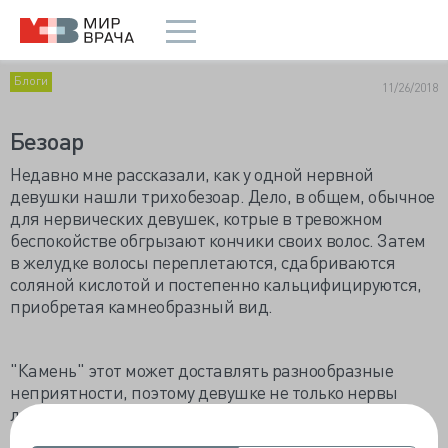
Блоги
11/26/2018
Безоар
Недавно мне рассказали, как у одной нервной
девушки нашли трихобезоар. Дело, в общем, обычное
для нервических девушек, котрые в тревожном
беспокойстве обгрызают кончики своих волос. Затем
в желудке волосы переплетаются, сдабриваются
соляной кислотой и постепенно кальцифицируются,
приобретая камнеобразный вид.
"Камень" этот может доставлять разнообразные
неприятности, поэтому девушке не только нервы
лечить нужно, но и безоар удалять. Если он мелкий и
рыхлый, это можно попробовать сделать