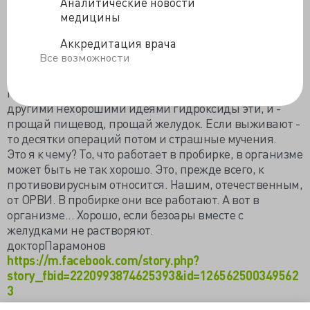
натрия или калия льют, который в наших аптеках, ой,
Аналитические новости
пардон, хозмагах, под маркой Тиррет продается и
медицины
аналоги его всякие. Инвитро Тиррет против безоаров
Аккредитация врача
хорошо работает. Сам проверял. Но перенести
Все возможности
эксперимент in vivo пока не решаюсь. Видел
результаты аналогичных исследований по другим
показания. Випивал человек по ошибке или с
другими нехорошими идеями гидроксиды эти, и -
прощай пищевод, прощай желудок. Если выживают -
то десятки операций потом и страшные мучения.
Это я к чему? То, что работает в пробирке, в организме
может быть не так хорошо. Это, прежде всего, к
противовирусным относится. Нашим, отечественным,
от ОРВИ. В пробирке они все работают. А вот в
организме... Хорошо, если безоары вместе с
желудками не растворяют.
докторПарамонов
https://m.facebook.com/story.php?
story_fbid=2220993874625393&id=126562500349562
3