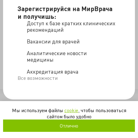
Во второй части представлена краткая
Зарегистрируйся на МирВрача
сравнительная характеристика основных опиоидных
и получишь:
препаратов, освещены такие явления как
Доступ к базе кратких клинических
толерантность и синдром отмены. Видео
рекомендаций
длительностью около часа будет полезно студентам-
Вакансии для врачей
медиками и практикующим врачам.
SciDrugs
Аналитические новости
медицины
боль
обезболивание
опиоиды
синдром_отмены
Аккредитация врача
Все возможности
толерантность
/blogs/bazisnaya_farmakologiya_opioidnykh_analgetikov_chast_dv
Мы используем файлы
cookie
, чтобы пользоваться
сайтом было удобно
Отлично