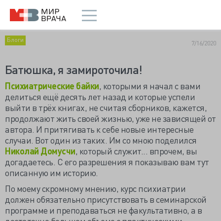
Блоги
7/16/2020
Батюшка, я замироточила!
Психиатрические байки
, которыми я начал с вами
делиться ещё десять лет назад и которые успели
выйти в трёх книгах, не считая сборников, кажется,
продолжают жить своей жизнью, уже не зависящей от
автора. И притягивать к себе новые интересные
случаи. Вот один из таких. Им со мною поделился
Николай Домусчи
, который служит... впрочем, вы
догадаетесь. С его разрешения я показываю вам тут
описанную им историю.
По моему скромному мнению, курс психиатрии
должен обязательно присутствовать в семинарской
программе и преподаваться не факультативно, а в
достаточно большом объеме с практическими