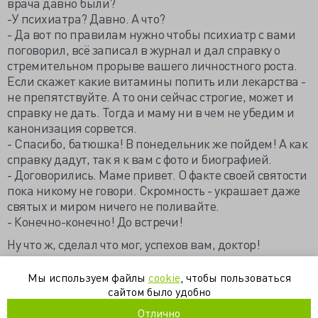
врача давно были?
-У психиатра? Давно. А что?
- Да вот по правилам нужно чтобы психиатр с вами
поговорил, всё записал в журнал и дал справку о
стремительном прорыве вашего личностного роста.
Если скажет какие витамины попить или лекарства -
не препятствуйте. А то они сейчас строгие, может и
справку не дать. Тогда и маму ни в чем не убедим и
канонизация сорвется.
- Спасибо, батюшка! В понедельник же пойдем! А как
справку дадут, так я к вам с фото и биографией.
- Договорились. Маме привет. О факте своей святости
пока никому не говори. Скромность - украшает даже
святых и миром ничего не поливайте.
- Конечно-конечно! До встречи!
Ну что ж, сделал что мог, успехов вам, доктор!
https://dpmmax.livejournal.com/919513.html
Мы используем файлы
cookie
, чтобы пользоваться
сайтом было удобно
психиатрия
психология
религия
Отлично