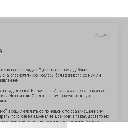
9/30/2019
й
 меня все в порядке. Пушистые волосы, добрые,
 она, спазмолитиков наелась, боли в животе ее мучили.
давлением.
моны подключили. Не помогло. Исследовали ее с головы до
или. Не помогло. Сердце в норме, сосуды в тонусе,
ржит.
имо" и решили лечить ее по нашему, по реанимационному-
параты похожие на адреналин. Дозировка такая, достаточно
ажем, препарат идет шесть миллилитров в час, большая
 ни чего не беспокоит, она улыбается, спит, кушает.