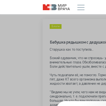
Блоги
Бабушка рядышком с дедушко
Старушка как то поступила...
Божий одуванчик, что ни спросишь- у
внимательные глаза. Обезболивалась
Боли действительно ушли, вместе с 
Чуть подкапали её, не помогло. Гор
пят, даже КТ всего организма выполн
жидкости хватает, а давление не де
"Видимо мы не учли, чего нам не вид
синдромально, т. е. подключили пре
большая. Ну что бы вам попроще- ск
дозировка. Удивительно, при этом- ее