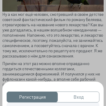
Ну а как мог ещё человек, смотревший в своём детстве
советский фантастический фильм по роману Беляева,
отреагировать на название нового лекарства? Как вы
уже догадались, в нашем волшебном чемоданчике —
пополнение. Напомню, что это лекарство, и лекарство
специфическое, поэтому, пожалуйста, не занимайтесь
самолечением, а посоветуйтесь сначала с врачом. К
тому же, исключительно по рецепту его продают. Я же
рассказываю о нём для ознакомления.
Причём на этот раз можно вполне оправданно
гордиться отечественными коллегами,
занимающимися фармхимией. И получился у них не
фуфлоназин какой-нибудь, а вполне себе рабочий
препарат.
Разработали его в «ХимРар», причём
Регистрация
Регистрация
Вход
Вход
целенаправленно искали рабочую формулу для
лечения тревожных состояний. Ну а поскольку в