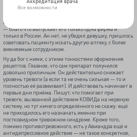
Аккредитация врача
Все возможности
И если внимательно прочитать закон,
регламентирующий выписку лекарств, то я имел
полное право выписать его по фирменному названию
— благо что выпускает его только одна фирма и
только в России. Ан нет, не убедил девушку, пришлось
советовать пациенту искать другую аптеку, с более
вменяемым сотрудником.
Ну да бог с ними, с этими тонкостями оформления
рецептов. Главное, что сам препарат получился
довольно приличным. Он действительно снижает
уровень тревоги (а если та не очень сильная — то и
полностью её развеивает). И действовать начинает в
первые дни приёма. Пишут, что помогает при
тревоге, вызванной действием КОВИДа на нервную
систему, но тут ничего определённого не скажу: ещё
не приходилось его назначать именно при
постковидном тревожном синдроме. Кроме того,
помимо противотревожного, есть у Авиандра ещё и
антидепрессивное действие — не такое конкретное,