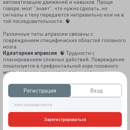
автоматизацию движений и навыков. Проще
говоря, мозг "знает", что нужно сделать, но
сигналы к телу передаются неправильно или не в
той последовательности. 🧠
Различные типы апраксии связаны с
повреждением специфических областей головного
мозга:
Идеаторная апраксия
: 🧠 Трудности с
планированием сложных действий. Повреждение
локализуется в префронтальной коре головного
мозга, которая отвечает за планирование,
организацию и контроль действий. Человек
понимает, что нужно сделать, но не может
Регистрация
Регистрация
Вход
Вход
составить план действий. 💡
Моторная апраксия:
🤌 Проявляется трудностями
с выполнением самих движений, даже простых.
Поражается премоторная кора лобных долей,
отвечающая за организацию движений.
Зарегистрироваться
Например, проблемы с завязыванием шнурков или
застегиванием пуговиц. Один из способов