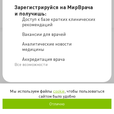
зав. отделением в прошлом, воспитавший не одно
Зарегистрируйся на МирВрача
поколение молодых врачей. Одним словом,
и получишь:
профессионал высочайшей пробы.
Доступ к базе кратких клинических
Пост от 29.01.15
рекомендаций
/blogs/appenditsit_vot_kak_byvaet-15-11-2016
Вакансии для врачей
Аналитические новости
медицины
Аккредитация врача
Все возможности
Мы используем файлы
cookie
, чтобы пользоваться
сайтом было удобно
Отлично