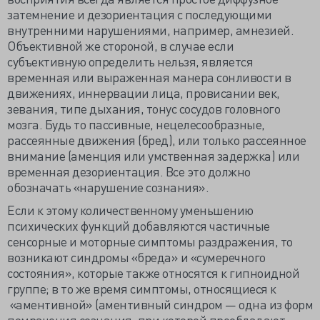
затемнение и дезориентация с последующими
внутренними нарушениями, например, амнезией.
Объективной же стороной, в случае если
субъективную определить нельзя, является
временная или выраженная манера сонливости в
движениях, иннервации лица, провисании век,
зевания, типе дыхания, тонус сосудов головного
мозга. Будь то пассивные, нецелесообразные,
рассеянные движения (бред), или только рассеянное
внимание (аменция или умственная задержка) или
временная дезориентация. Все это должно
обозначать «нарушение сознания».
Если к этому количественному уменьшению
психических функций добавляются частичные
сенсорные и моторные симптомы раздражения, то
возникают синдромы «бреда» и «сумеречного
состояния», которые также относятся к гипноидной
группе; в то же время симптомы, относящиеся к
«аментивной» (аментивный синдром — одна из форм
помрачения сознания, при которой преобладают