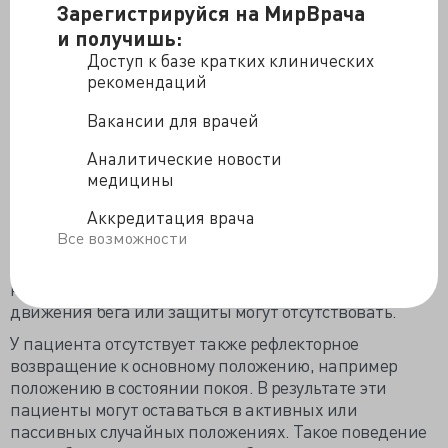
Зарегистрируйся на МирВрача
или паралитиков.
и получишь:
Являются ли различные синдромы сонной и
Доступ к базе кратких клинических
дементной группы, истощающими диффузные
рекомендаций
психические расстройства функции коры головного
мозга?
Вакансии для врачей
Синдромы, при которых пациент «бодрствует»,
Аналитические новости
открыв глаза, не включены в эти группы. Взгляд
медицины
смотрит прямо или не фиксируется на какой-либо
точке. Попытка привлечь внимание также не
Аккредитация врача
приводит к успеху или максимум не отслеживается
.
Все возможности
Обнаружение, касание, удержание объектов не дает
никакого значимого резонанса, рефлекторные
движения бега или защиты могут отсутствовать.
У пациента отсутствует также рефлекторное
возвращение к основному положению, например
положению в состоянии покоя. В результате эти
пациенты могут оставаться в активных или
пассивных случайных положениях. Такое поведение