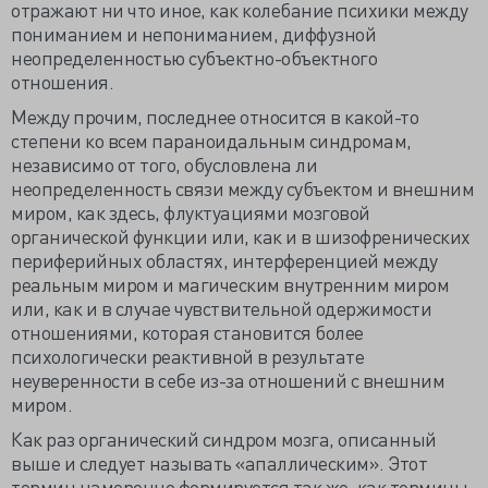
отражают ни что иное, как колебание психики между
пониманием и непониманием, диффузной
неопределенностью субъектно-объектного
отношения.
Между прочим, последнее относится в какой-то
степени ко всем параноидальным синдромам,
независимо от того, обусловлена ли
неопределенность связи между субъектом и внешним
миром, как здесь, ​​флуктуациями мозговой
органической функции или, как и в шизофренических
периферийных областях, интерференцией между
реальным миром и магическим внутренним миром
или, как и в случае чувствительной одержимости
отношениями, которая становится более
психологически реактивной в результате
неуверенности в себе из-за отношений с внешним
миром.
Как раз органический синдром мозга, описанный
выше и следует называть «апаллическим». Этот
термин намеренно формируется так же, как термины