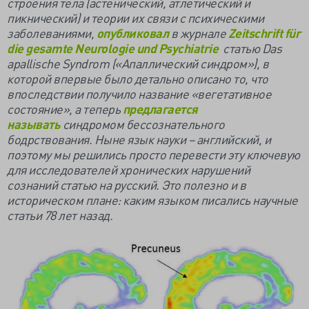
строения тела (астенический, атлетический и
пикнический) и теории их связи с психическими
заболеваниями,
опубликовал
в журнале
Zeitschrift für
die gesamte Neurologie und Psychiatrie
статью Das
apallische Syndrom («Апаллический синдром»), в
которой впервые было детально описано то, что
впоследствии получило название «вегетативное
состояние», а теперь
предлагается
называть
синдромом бессознательного
бодрствования. Ныне язык науки – английский, и
поэтому мы решились просто перевести эту ключевую
для исследователей хронических нарушений
сознаний статью на русский. Это полезно и в
историческом плане: каким языком писались научные
статьи 78 лет назад.