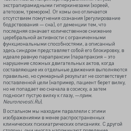
экстрапирамидными гиперкинезами (хореей,
атетозом, тремором). От комы оно отличается
отсутствием помутнения сознания (регулирование
бодрствования — сна), от деменции тем, что
последняя означает количественное снижение
церебральной активности с ограниченными
функциональными способностями, а описанный
здесь синдром представляет собой его блокировку, в
идеале равную парапраксии (парапраксия – это
нарушение сложных двигательных актов, когда
составляющие их отдельные движения выполняются
правильно, но суммарный результат не соответствует
поставленной цели (например, пациент берет вилку,
но не попадает ею сначала в сосиску, а затем
подносит пустую вилку к глазу, —
прим.
Neuronovosti.Ru
).
В остальном мы находим параллели с этими
изображениями в менее распространенных
клинических психиатрических описаниях. С другой
стороны, они иногда напоминают поведение