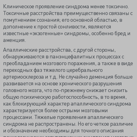
Клиническое проявление синдрома менее токсично.
Токсичные расстройства преимущественно связаны с
помутнением сознания; его основной областью, в
дополнение к простой сонливости, являются
известные «экзогенные» синдромы, особенно бред и
аменция.
Апаллические расстройства, с другой стороны,
обнаруживаются в панэнцефалитных процессах с
преобладанием мозгового поражения, а также в виде
переходных фаз тяжелого церебрального
артериосклероза и т.д. Не случайно деменция больше
развивается на основе хронического разрушения
головного мозга, что по-прежнему снижает снизить
общую психическую работоспособность, в то время,
как блокирующий характер апаллического синдрома
характеризуется более острыми мозговыми
процессами. Тяжелые проявления апаллическего
синдрома не распространены. Но его четкое различие
и обозначение необходимы для точного описания
психологических сопутствующих симптомов мозговых