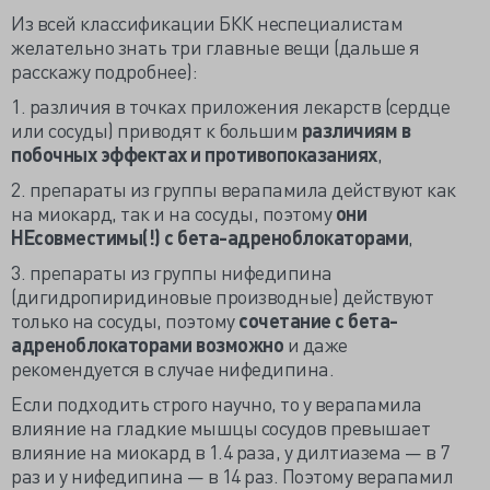
Из всей классификации БКК неспециалистам
желательно знать три главные вещи (дальше я
расскажу подробнее):
1. различия в точках приложения лекарств (сердце
или сосуды) приводят к большим
различиям в
побочных эффектах и противопоказаниях
,
2. препараты из группы верапамила действуют как
на миокард, так и на сосуды, поэтому
они
НЕсовместимы(!) с бета-адреноблокаторами
,
3. препараты из группы нифедипина
(дигидропиридиновые производные) действуют
только на сосуды, поэтому
сочетание с бета-
адреноблокаторами возможно
и даже
рекомендуется в случае нифедипина.
Если подходить строго научно, то у верапамила
влияние на гладкие мышцы сосудов превышает
влияние на миокард в 1.4 раза, у дилтиазема — в 7
раз и у нифедипина — в 14 раз. Поэтому верапамил