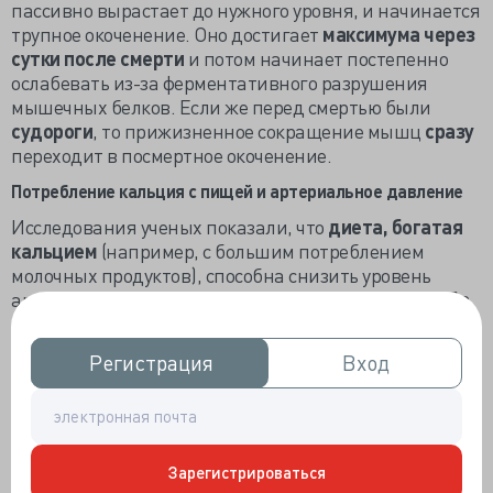
пассивно вырастает до нужного уровня, и начинается
трупное окоченение. Оно достигает
максимума через
сутки после смерти
и потом начинает постепенно
ослабевать из-за ферментативного разрушения
мышечных белков. Если же перед смертью были
судороги
, то прижизненное сокращение мышц
сразу
переходит в посмертное окоченение.
Потребление кальция с пищей и артериальное давление
Исследования ученых показали, что
диета, богатая
кальцием
(например, с большим потреблением
молочных продуктов), способна снизить уровень
артериального давления
на 3-5 мм ртутного столба
.
Считается, что гормоны, повышающие уровень
кальция в организме (паратиреоидный гормон,
Регистрация
Регистрация
Вход
Вход
атриопептид, а также витамин D3), повышают также
и артериальное давление с помощью сужения сосудов
и активации симпатоадреналовой системы. Богатая
кальцией диета по механизму обратной связи
уменьшает уровень этих гормонов, а следовательно, и
Зарегистрироваться
уровень артериального давления. Однако эффект