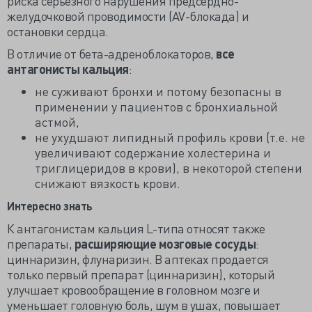
риска серьезного нарушения предсердно-
желудочковой проводимости (AV-блокада) и
остановки сердца.
В отличие от бета-адреноблокаторов,
все
антагонисты кальция
:
не суживают бронхи и потому безопасны в
применении у пациентов с бронхиальной
астмой,
не ухудшают липидный профиль крови (т.е. не
увеличивают содержание холестерина и
триглицеридов в крови), в некоторой степени
снижают вязкость крови.
Интересно знать
К антагонистам кальция L-типа относят также
препараты,
расширяющие мозговые сосуды
:
циннаризин, флунаризин. В аптеках продается
только первый препарат (циннаризин), который
улучшает кровообращение в головном мозге и
уменьшает головную боль, шум в ушах, повышает