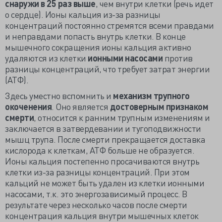
снаружи в 25 раз выше
, чем внутри клетки (речь идет
о сердце). Ионы кальция из-за разницы
концентраций постоянно стремятся всеми правдами
и неправдами попасть внутрь клетки. В конце
мышечного сокращения ионы кальция активно
удаляются из клетки
ионными насосами
против
разницы концентраций, что требует затрат энергии
(АТФ).
Здесь уместно вспомнить и
механизм трупного
окоченения
. Оно является
достоверным признаком
смерти
, относится к ранним трупным изменениям и
заключается в затвердевании и тугоподвижности
мышц трупа. После смерти прекращается доставка
кислорода к клеткам, АТФ больше не образуется.
Ионы кальция постепенно просачиваются внутрь
клетки из-за разницы концентраций. При этом
кальций не может быть удален из клетки ионными
насосами, т.к. это энергозависимый процесс. В
результате через несколько часов после смерти
концентрация кальция внутри мышечных клеток