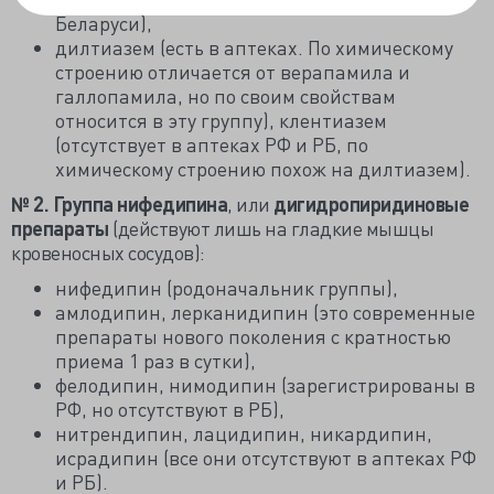
Беларуси),
дилтиазем (есть в аптеках. По химическому
строению отличается от верапамила и
галлопамила, но по своим свойствам
относится в эту группу), клентиазем
(отсутствует в аптеках РФ и РБ, по
химическому строению похож на дилтиазем).
№ 2. Группа нифедипина
, или
дигидропиридиновые
препараты
(действуют лишь на гладкие мышцы
кровеносных сосудов):
нифедипин (родоначальник группы),
амлодипин, лерканидипин (это современные
препараты нового поколения с кратностью
приема 1 раз в сутки),
фелодипин, нимодипин (зарегистрированы в
РФ, но отсутствуют в РБ),
нитрендипин, лацидипин, никардипин,
исрадипин (все они отсутствуют в аптеках РФ
и РБ).