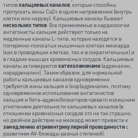
типов
кальциевых каналов
, которые способны
пропускать ионы Ca2+ в одном направлении (внутрь
клетки или наружу). Кальциевые каналы бывают
нескольких типов
. Все применяемые в кардиологии
антагонисты кальция действуют только на
медленные каналы L-типа, которые находятся в
поперечно-полосатых мышечных клетках миокарда
(как в проводящих клетках, так и в сократительных) и
в гладких мышцах кровеносных сосудов. Кальциевые
каналы активируются
катехоламинами
(адреналин,
норадреналин). Таким образом, для нормальной
работы кальциевых каналов одновременно
требуются ионы кальция и (нор)адреналин, поэтому
одновременное использование антагонистов
кальция и бета-адреноблокаторов чревато излишним
угнетением деятельности кальциевых каналов (в
отношении кровеносных сосудов это не так страшно,
но двойное действие на миокард может привести к
замедлению атривентрикулярной проводимости
с
развитием AV-блокады разных степеней).