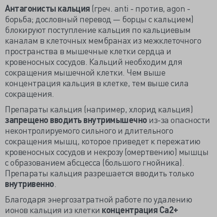
Антагонисты кальция
(греч. anti - против, agon -
борьба; дословный перевод — борцы с кальцием)
блокируют поступление кальция по кальциевым
каналам в клеточных мембранах из межклеточного
пространства в мышечные клетки сердца и
кровеносных сосудов. Кальций необходим для
сокращения мышечной клетки. Чем выше
концентрация кальция в клетке, тем выше сила
сокращения.
Препараты кальция (например, хлорид кальция)
запрещено вводить внутримышечно
из-за опасности
неконтролируемого сильного и длительного
сокращения мышц, которое приведет к пережатию
кровеносных сосудов и некрозу (омертвению) мышцы
с образованием абсцесса (большого гнойника).
Препараты кальция разрешается вводить только
внутривенно
.
Благодаря энергозатратной работе по удалению
ионов кальция из клетки
концентрация Ca2+