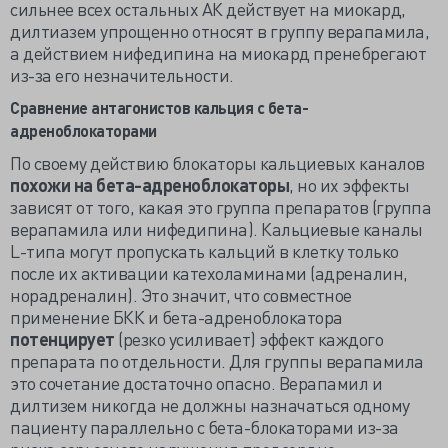
сильнее всех остальных АК действует на миокард,
дилтиазем упрощенно относят в группу верапамила,
а действием нифедипина на миокард пренебрегают
из-за его незначительности.
Сравнение антагонистов кальция с бета-
адреноблокаторами
По своему действию блокаторы кальциевых каналов
похожи на бета-адреноблокаторы
, но их эффекты
зависят от того, какая это группа препаратов (группа
верапамила или нифедипина). Кальциевые каналы
L-типа могут пропускать кальций в клетку только
после их активации катехоламинами (адреналин,
норадреналин). Это значит, что совместное
применение БКК и бета-адреноблокатора
потенцирует
(резко усиливает) эффект каждого
препарата по отдельности. Для группы верапамила
это сочетание достаточно опасно. Верапамил и
дилтизем никогда не должны назначаться одному
пациенту параллельно с бета-блокаторами из-за