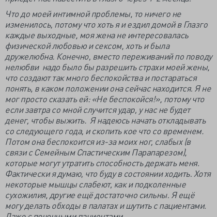
Что до моей интимной проблемы, то ничего не
изменилось, потому что хоть я и ездил домой в Глазго
каждые выходные, моя жена не интересовалась
физической любовью и сексом, хоть и была
дружелюбна. Конечно, вместо переживаний по поводу
нелюбви надо было бы разрешить страхи моей жены,
что создают так много беспокойства и постараться
понять, в каком положении она сейчас находится. Я не
мог просто сказать ей: «Не беспокойся!», потому что
если завтра со мной случится удар, у нас не будет
денег, чтобы выжить. Я надеюсь начать откладывать
со следующего года, и скопить кое что со временем.
Потом она беспокоится из-за моих ног, слабых (в
связи с Семейным Спастическим Парапарезом),
которые могут утратить способность держать меня.
Фактически я думаю, что буду в состоянии ходить. Хотя
некоторые мышцы слабеют, как и подколенные
сухожилия, другие ещё достаточно сильны. Я ещё
могу делать обходы в палатах и шутить с пациентами.
Даже с почечными пациентами.