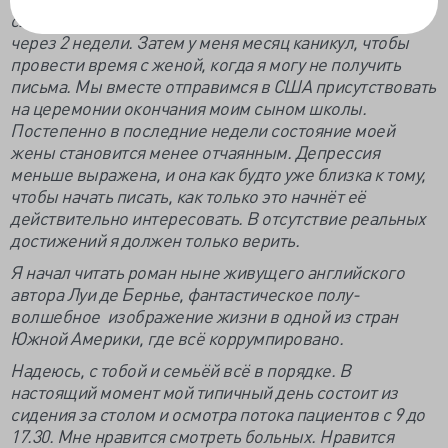
следующей работой. А моя настоящая заканчивается
через 2 недели. Затем у меня месяц каникул, чтобы
провести время с женой, когда я могу не получить
письма. Мы вместе отправимся в США присутствовать
на церемонии окончания моим сыном школы.
Постепенно в последние недели состояние моей
жены становится менее отчаянным. Депрессия
меньше выражена, и она как будто уже близка к тому,
чтобы начать писать, как только это начнёт её
действительно интересовать. В отсутствие реальных
достижений я должен только верить.
Я начал читать роман ныне живущего английского
автора Луи де Бернье, фантастическое полу-
волшебное изображение жизни в одной из стран
Южной Америки, где всё коррумпировано.
Надеюсь, с тобой и семьёй всё в порядке. В
настоящий момент мой типичный день состоит из
сидения за столом и осмотра потока пациентов с 9 до
17.30. Мне нравится смотреть больных. Нравится