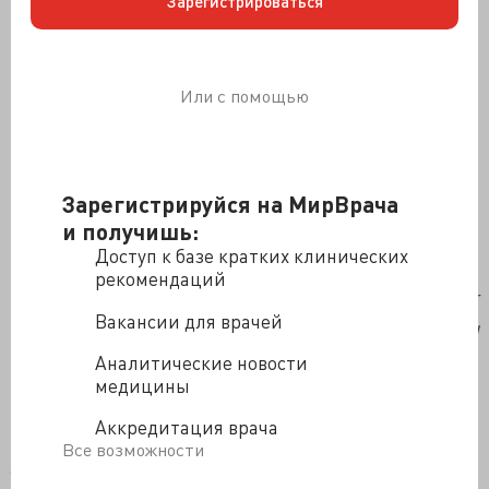
Зарегистрироваться
Или с помощью
Зарегистрируйся на МирВрача
и получишь:
Доступ к базе кратких клинических
Перевод
рекомендаций
16 апреля 2004г
Вакансии для врачей
Дорогая Хелен!
Аналитические новости
Прости, но я медлил, собирая силы и уверенность для
медицины
ответа. Ты меня смутила, говоря о книгах и музыке.
Основная проблема в том, что моё нынешнее
Аккредитация врача
состояние не позволяет мне то, чтобы хотелось: ни
Все возможности
других музыкантов, ни шанса пойти на концерт. Но я
надеюсь, что всё изменится к лучшему с моей