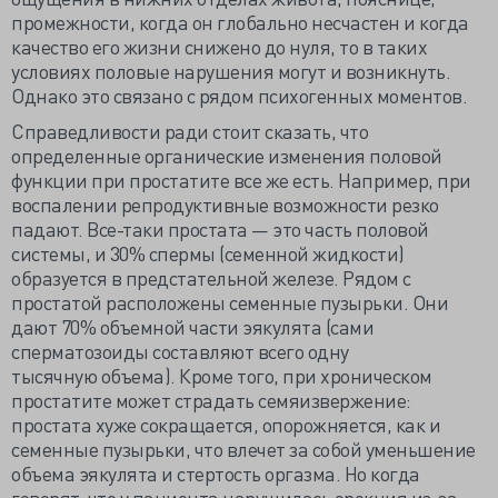
промежности, когда он глобально несчастен и когда
качество его жизни снижено до нуля, то в таких
условиях половые нарушения могут и возникнуть.
Однако это связано с рядом психогенных моментов.
Справедливости ради стоит сказать, что
определенные органические изменения половой
функции при простатите все же есть. Например, при
воспалении репродуктивные возможности резко
падают. Все-таки простата — это часть половой
системы, и 30% спермы (семенной жидкости)
образуется в предстательной железе. Рядом с
простатой расположены семенные пузырьки. Они
дают 70% объемной части эякулята (сами
сперматозоиды составляют всего одну
тысячную объема). Кроме того, при хроническом
простатите может страдать семяизвержение:
простата хуже сокращается, опорожняется, как и
семенные пузырьки, что влечет за собой уменьшение
объема эякулята и стертость оргазма. Но когда
говорят, что у пациента нарушилась эрекция из-за