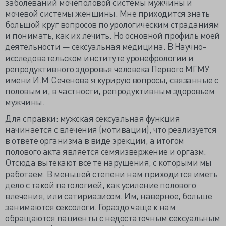
заболеваний мочеполовой системы мужчины и
мочевой системы женщины. Мне приходится знать
большой круг вопросов по урологическим страданиям
и понимать, как их лечить. Но основной профиль моей
деятельности — сексуальная медицина. В Научно-
исследовательском институте уронефрологии и
репродуктивного здоровья человека Первого МГМУ
имени И.М.Сеченова я курирую вопросы, связанные с
половым и, в частности, репродуктивным здоровьем
мужчины.
Для справки: мужская сексуальная функция
начинается с влечения (мотивации), что реализуется
в ответе организма в виде эрекции, а итогом
полового акта является семяизвержение и оргазм.
Отсюда вытекают все те нарушения, с которыми мы
работаем. В меньшей степени нам приходится иметь
дело с такой патологией, как усиление полового
влечения, или сатириазисом. Им, наверное, больше
занимаются сексологи. Гораздо чаще к нам
обращаются пациенты с недостаточным сексуальным