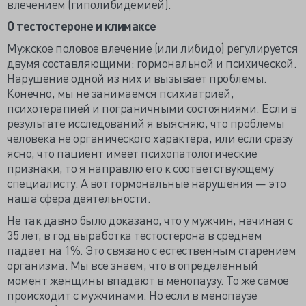
влечением (гиполибидемией).
О тестостероне и климаксе
Мужское половое влечение (или либидо) регулируется
двумя составляющими: гормональной и психической.
Нарушение одной из них и вызывает проблемы.
Конечно, мы не занимаемся психиатрией,
психотерапией и пограничными состояниями. Если в
результате исследований я выясняю, что проблемы
человека не органического характера, или если сразу
ясно, что пациент имеет психопатологические
признаки, то я направлю его к соответствующему
специалисту. А вот гормональные нарушения — это
наша сфера деятельности.
Не так давно было доказано, что у мужчин, начиная с
35 лет, в год выработка тестостерона в среднем
падает на 1%. Это связано с естественным старением
организма. Мы все знаем, что в определенный
момент женщины впадают в менопаузу. То же самое
происходит с мужчинами. Но если в менопаузе