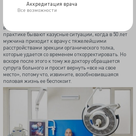
остальной половой функции. И, на мой взгляд, наша
Аккредитация врача
санитарно-просветительская работа должна
Все возможности
заключаться в пропаганде того, что нормальную
половую функцию мужчины можно поддерживать до
весьма преклонного возраста. В урологической
практике бывают казусные ситуации, когда в 50 лет
мужчина приходит к врачу с тяжелейшими
расстройствами эрекции органического толка,
которые удается со временем откорректировать. Но
вскоре после этого к тому же доктору обращается
супруга больного и просит вернуть «все на свое
место», потому что, извините, возобновившаяся
половая жизнь ее беспокоит.