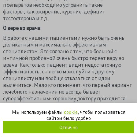
препаратов необходимо устранить такие
факторы, как ожирение, курение, дефицит
тестостерона и т.д.
О вере во врача
В работе с нашими пациентами нужно быть очень
деликатным и максимально эффективным
специалистом. Это связано с тем, что больной с
интимной проблемой очень быстро теряет веру во
врача. Как только пациент видит недостаточную
эффективность, он легко может уйти к другому
специалисту или вообще отказаться от идеи
вылечиться. Мало кто понимает, что первый вариант
лечебного назначения не всегда бывает
суперэффективным: хорошему доктору приходится
также исходить из принципа «не навреди», и далеко
не в каждом случае мощный метод лечения бывает
Мы используем файлы
cookie
, чтобы пользоваться
показан конкретному больному.
сайтом было удобно
Отлично
С разрешения журнала
Большой
город
(Ссылка)