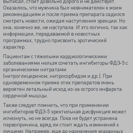
выписал, стоит довольно дорого и не действует.
Оказалось, что мужчина был невнимателен к моим
рекомендациям и после приема препарата садился
смотреть новости, ожидая наступления эрекции. Но
она, конечно же, не наступала. И это логично, так как
информации, передаваемой в новостных
программах, трудно присвоить эротический
характер.
Пациентам с тяжелыми кардиологическими
заболеваниями нельзя сочетать ингибиторы ФДЭ-5 с
органическими нитратами
(нитроглицерином, нитросорбидом и др.). При
одновременном приеме этих препаратов очень
вероятен летальный исход из-за острого инфаркта
сердечной мышцы.
Также следует помнить, что при применении
ингибиторов ФДЭ-5 эректильная дисфункция может
исчезнуть, но не всегда. Пока не будет устранена
первопричина, вряд ли стоит ждать изменений к
лучшему. Например, еще до назначения указанных