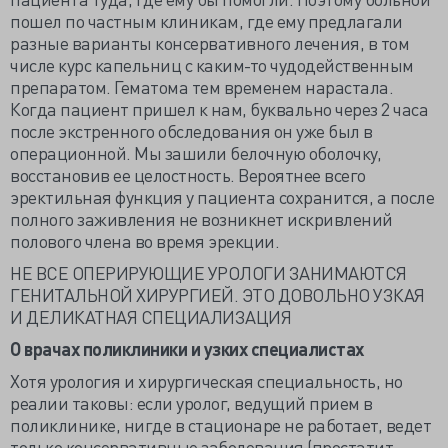
пошел по частным клиникам, где ему предлагали
разные варианты консервативного лечения, в том
числе курс капельниц с каким-то чудодейственным
препаратом. Гематома тем временем нарастала.
Когда пациент пришел к нам, буквально через 2 часа
после экстренного обследования он уже был в
операционной. Мы зашили белочную оболочку,
восстановив ее целостность. Вероятнее всего
эректильная функция у пациента сохранится, а после
полного заживления не возникнет искривлений
полового члена во время эрекции.
НЕ ВСЕ ОПЕРИРУЮЩИЕ УРОЛОГИ ЗАНИМАЮТСЯ
ГЕНИТАЛЬНОЙ ХИРУРГИЕЙ. ЭТО ДОВОЛЬНО УЗКАЯ
И ДЕЛИКАТНАЯ СПЕЦИАЛИЗАЦИЯ
О врачах поликлиники и узких специалистах
Хотя урология и хирургическая специальность, но
реалии таковы: если уролог, ведущий прием в
поликлинике, нигде в стационаре не работает, ведет
только консервативные заболевания (простатит,