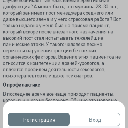
дисфункция? А может быть, это мужчина 28–30 лет,
который занимает пост менеджера среднего или
даже высшего звена и у него стрессовая работа? Вот
только недавно у меня был на приеме пациент,
который вскоре после внезапного назначения на
высокий пост стал испытывать тяжелейшие
панические атаки. У такого человека весьма
вероятны нарушения эрекции без всяких
органических факторов. Ведение этих пациентов не
относится к компетенции врачей-урологов, а
является профилем деятельности сексологов,
психотерапевтов или даже психиатров.
О профилактике
В последнее время все чаще приходят пациенты,
которых ничего не беспокоит. Обычно это молодые
люди, достигшие карьерных и материальных высот.
Они себя любят, хотят прожить долгую и счастливую
жизнь. Они понимают, что без здоровья это
Регистрация
Регистрация
Вход
Вход
невозможно. Поэтому такие мужчины нередко