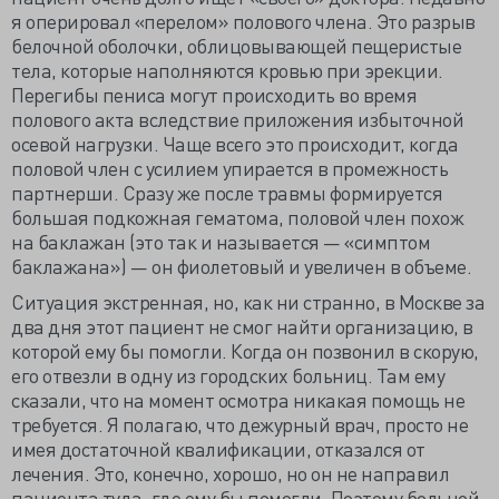
я оперировал «перелом» полового члена. Это разрыв
белочной оболочки, облицовывающей пещеристые
тела, которые наполняются кровью при эрекции.
Перегибы пениса могут происходить во время
полового акта вследствие приложения избыточной
осевой нагрузки. Чаще всего это происходит, когда
половой член с усилием упирается в промежность
партнерши. Сразу же после травмы формируется
большая подкожная гематома, половой член похож
на баклажан (это так и называется — «симптом
баклажана») — он фиолетовый и увеличен в объеме.
Ситуация экстренная, но, как ни странно, в Москве за
два дня этот пациент не смог найти организацию, в
которой ему бы помогли. Когда он позвонил в скорую,
его отвезли в одну из городских больниц. Там ему
сказали, что на момент осмотра никакая помощь не
требуется. Я полагаю, что дежурный врач, просто не
имея достаточной квалификации, отказался от
лечения. Это, конечно, хорошо, но он не направил
пациента туда, где ему бы помогли. Поэтому больной