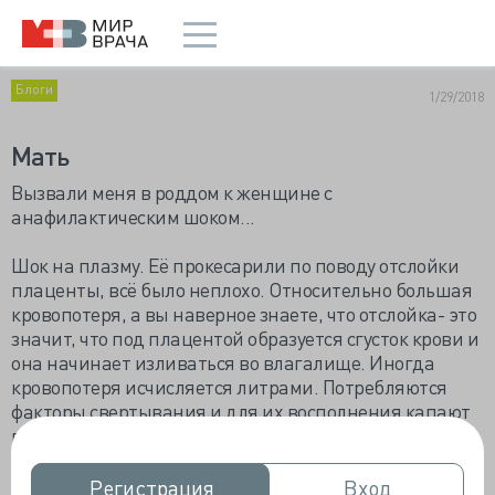
Блоги
1/29/2018
Мать
Вызвали меня в роддом к женщине с
анафилактическим шоком...
Шок на плазму. Её прокесарили по поводу отслойки
плаценты, всё было неплохо. Относительно большая
кровопотеря, а вы наверное знаете, что отслойка- это
значит, что под плацентой образуется сгусток крови и
она начинает изливаться во влагалище. Иногда
кровопотеря исчисляется литрами. Потребляются
факторы свертывания и для их восполнения капают
плазму. Тока начали, женщина увалила давление.
Смертельно опасное состояние.
Регистрация
Регистрация
Вход
Вход