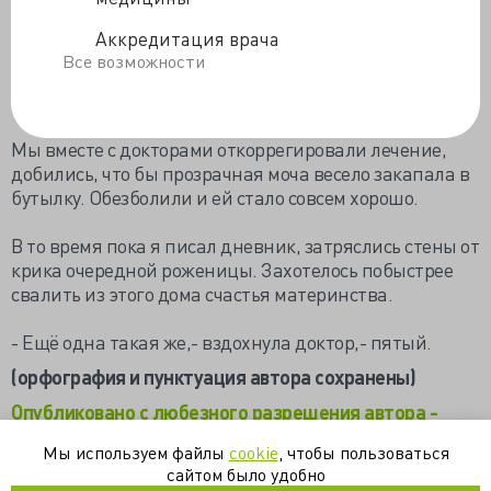
ранишние годы бухала.
Аккредитация врача
Молодец чо уж. Мы вокруг неё крутимся, переживаем,
Все возможности
а она вот так праздно жила всю свою жизнь не
переживая за здоровье своего чада.
Мы вместе с докторами откоррегировали лечение,
добились, что бы прозрачная моча весело закапала в
бутылку. Обезболили и ей стало совсем хорошо.
В то время пока я писал дневник, затряслись стены от
крика очередной роженицы. Захотелось побыстрее
свалить из этого дома счастья материнства.
- Ещё одна такая же,- вздохнула доктор,- пятый.
(орфография и пунктуация автора сохранены)
Опубликовано с любезного разрешения автора -
Владимира Шпинева
Мы используем файлы
cookie
, чтобы пользоваться
сайтом было удобно