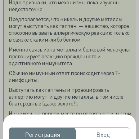
Надо признаки, что механизмы пока изучены
недостаточно.
Предполагается, что никель и другие металлы
могут выступать как гаптен — вещество, которое
способно вызвать аллергическую реакцию только
в связке с каким-либо белком.
Именно связь иона металла и белковой молекулы
провоцирует реакцию врожденного и
адаптивного иммунитета.
Обычно иммунный ответ происходит через Т-
лимфоциты.
Выступать как гаптены и провоцировать
аллергию могут и другие металлы, в том числе
благородные (даже золото!).
Но никель на первом месте по вероятности в этом
неприятном списке.
Более подробное описание иммунологических
Регистрация
Регистрация
Вход
Вход
механизмов аллергии на металлы в статье