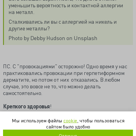
уменьшить вероятность и контактной аллергии
на металл.
Сталкивались ли вы с аллергией на никель и
другие металлы?
Photo by Debby Hudson on Unsplash
ПС. С "провокациями" осторожно! Одно время у нас
практиковались провокации при герпетиформном
дерматите, но потом от них отказались. В любом
случае, это вовсе не то, что можно делать
самостоятельно.
Крепкого здоровья
!
https://dok-zlo.livejournal.com/5143910.html
Мы используем файлы
cookie
, чтобы пользоваться
сайтом было удобно
аллергия
никель
срк
Отлично