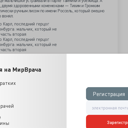
щё мальчишки устраивали в парке тайники и убежища. А
д двумя здоровенными коменюками — Тихим и Громким
тически ручным лисом по имени Россель, который смешно
 вонял.
ие годы. Александр Карл, вдохновляясь примером
ался музыкой, писал стихи. Вот только в поведении юный
стком — и это при том, что знания, что ему вдалбливали,
я на МирВрача
ли не столько полезный багаж, сколько чемодан без ручки.
 горечью наблюдал за странностями сына. И чем старше тот
кратких
тавлять на него владения боязно. Но — единственный
ерцог создаёт специальный тайный совет, который, по его
Регистрация
Регистрация
рцогством. И делает Вильгельму фон Кюгельгену
ридворным художником и по совместительству камергером
врачей
друга в его беде бросать нельзя, да и само по себе
 ли, на каждом шагу не валяются. 24 марта 1834 года, в
е
ександр Карл становится герцогом Ангальт-Бернбурга.
Зарегистр
цины