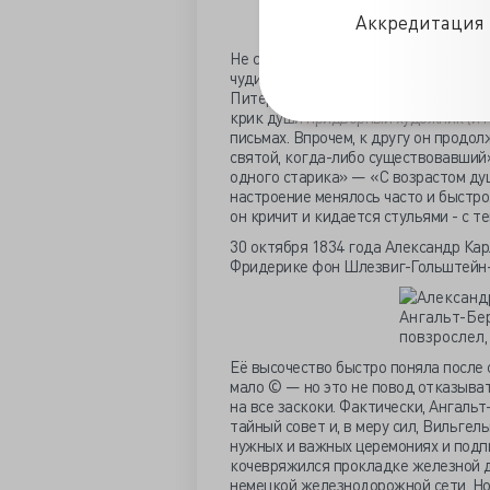
Аккредитация 
Не сказать, чтобы назначение Виль
чудить вовсю. «Новое у нас то, что г
Питера (это такая детская карточная
крик души придворный художник (и 
письмах. Впрочем, к другу он продо
святой, когда-либо существовавший
одного старика» — «С возрастом душ
настроение менялось часто и быстро
он кричит и кидается стульями - с т
30 октября 1834 года Александр Кар
Фридерике фон Шлезвиг-Гольштейн-
Её высочество быстро поняла после с
мало © — но это не повод отказыват
на все заскоки. Фактически, Ангальт
тайный совет и, в меру сил, Вильге
нужных и важных церемониях и подпи
кочевряжился прокладке железной д
немецкой железнодорожной сети. Но ж