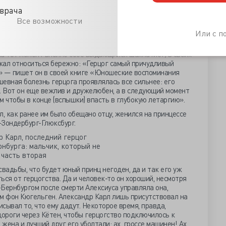
врача
Все возможности
гельма оказалось синекурой — друг и сюзерен продолжал
Или с 
ерцoг каждый вечер - каждый вечер!!!! - играет в Черного
 игра) ! Все вечера! Это просто невыносимо !» — изливал
на тот момент вполне себе выдающийся шахматист) в своих
лжал относиться бережно: «Герцог самый причудливый
» — пишет он в своей книге «Юношеские воспоминания
евная болезнь герцога проявлялась все сильнее: его
. Вот он еще вежлив и дружелюбен, а в следующий момент
ем чтобы в конце (вспышки) впасть в глубокую летаргию».
л, как ранее им было обещано отцу, женился на принцессе
Зондербург-Глюксбург.
вадьбы, что будет юный принц негоден, да и так его уж
ься от герцогства. Да и человек-то он хороший, несмотря
-Бернбургом после смерти Алексиуса управляла она,
льм фон Кюгельген. Александр Карл лишь присутствовал на
сывал то, что ему дадут. Некоторое время, правда,
ороги через Кётен, чтобы герцогство подключилось к
ена и лучший друг его уболтали: ах, гроссе машинен! Ах,