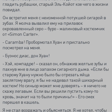
гладить рубашки, старый Эль-Койот кое чего в жизни
повидал.
Он встретил меня с неизменной потухшей сигарой в
зубах. Я молча вывалил ему на прилавок
окровавленный серо – буро - малиновый костюмчик
от «Simon Carter».
- Caramba! Пробормотал Хуан и пристально
посмотрел на меня.
- Буэнос диас, дон Хуан!
- Хэй, компадре! – сказал он, обнажив желтые зубы и
пахнув мне в лицо запахом сигарного дыма. «Если бы
старому Хуану нужно было бы отрезать яйца
заклятому врагу, я бы не надевал такой шикарный
костюм! Но синьор может мне доверять – я ничего не
скажу легавым. Если вы решили пустить кому-то
кровь, значит на то были причины!» - Его смех
перешел в кашель.
Я не стал возражать и обьясняться. Я не хотел, чтобы