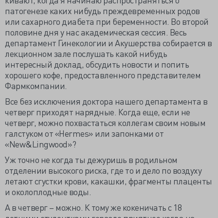
патогенезе каких нибудь преждевременных родов
или сахарного диабета при беременности. Во второй
половине дня у нас академическая сессия. Весь
департамент Гинекологии и Акушерства собирается в
лекционном зале послушать какой нибудь
интересный доклад, обсудить новости и попить
хорошего кофе, предоставленного представителем
Фармкомпании.
Все без исключения доктора нашего департамента в
четверг приходят нарядные. Когда еще, если не
четверг, можно похвастаться коллегам своим новым
галстуком от «Hermes» или запонками от
«New&Lingwood»?
Уж точно не когда ты дежуришь в родильном
отделении высокого риска, где то и дело по воздуху
летают сгустки крови, какашки, фрагменты плаценты
и околоплодные воды.
А в четверг – можно. К тому же кокеничать с 18
летними студентками гораздо приятнее когда на