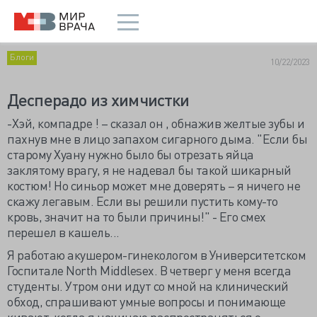
Блоги
10/22/2023
Десперадо из химчистки
-Хэй, компадре ! – сказал он , обнажив желтые зубы и
пахнув мне в лицо запахом сигарного дыма. "Если бы
старому Хуану нужно было бы отрезать яйца
заклятому врагу, я не надевал бы такой шикарный
костюм! Но синьор может мне доверять – я ничего не
скажу легавым. Если вы решили пустить кому-то
кровь, значит на то были причины!" - Его смех
перешел в кашель...
Я работаю акушером-гинекологом в Университетском
Госпитале North Middlesex. В четверг у меня всегда
студенты. Утром они идут со мной на клинический
обход, спрашивают умные вопросы и понимающе
кивают, когда я начинаю распространяться о