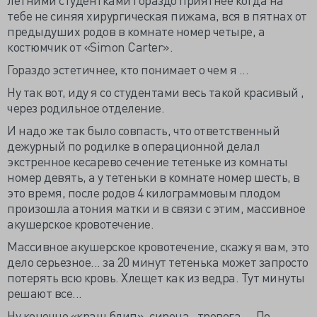
тебе не синяя хирургическая пижама, вся в пятнах от
предыдуших родов в комнате номер четыре, а
костюмчик от «Simon Carter».
Гораздо эстетичнее, кто понимает о чем я ...
Ну так вот, иду я со студентами весь такой красивый ,
через родильное отделение.
И надо же так было совпасть, что ответственный
дежурный по родилке в операционной делал
экстренное кесарево сечение тетеньке из комнаты
номер девять, а у тетеньки в комнате номер шесть, в
это время, после родов 4 килограммовым плодом
произошла атония матки и в связи с этим, массивное
акушерское кровотечение.
Массивное акушерское кровотечение, скажу я вам, это
дело серьезное... за 20 минут тетенька может запросто
потерять всю кровь. Хлещет как из ведра. Тут минуты
решают все...
Ну конечно «краш блип», сирена , тревога.... По