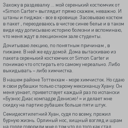
Захожу в раздевалку ... мой серенький костюмчик от
«Simon Carter» выглядит прямо скажем, неважно. И
штаны и пиджак - все в кровище. Засовываю костюм
в пакет , переодеваюсь в чистое синее белье и в таком
виде иду дописываю историю болезни и вспоминаю,
что меня ждут в лекционном зале студенты.
Дочитываю лекцию, по понятным причинам , в
пижаме. В ней же еду домой. Дома вытаскиваю из
пакета серенький костюмчик от Simon Carter и
понимаю что отстирать его самому нереально. Либо
выкидывать – либо химчистка.
В нашем районе Тоттенхам - море химчисток. Но сдаю
я свои рубашки только старому мексиканцу Хуану. Он
меня узнает, приветствует каждый раз по испански
«Буэнос Диас компадре Денисио! » и делает мне
скидку на партию рубашек больше пяти штук.
Семидесятилетний Хуан, судя по всему, прожил
бурную жизнь. Орлиный нос, хищный взгляд и шрам
на горле говорили мне о том что до того как стал