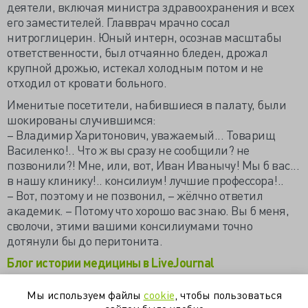
деятели, включая министра здравоохранения и всех
его заместителей. Главврач мрачно сосал
нитроглицерин. Юный интерн, осознав масштабы
ответственности, был отчаянно бледен, дрожал
крупной дрожью, истекал холодным потом и не
отходил от кровати больного.
Именитые посетители, набившиеся в палату, были
шокированы случившимся:
– Владимир Харитонович, уважаемый... Товарищ
Василенко!.. Что ж вы сразу не сообщили? не
позвонили?! Мне, или, вот, Иван Иванычу! Мы б вас...
в нашу клинику!.. консилиум! лучшие профессора!..
– Вот, поэтому и не позвонил, – жёлчно ответил
академик. – Потому что хорошо вас знаю. Вы б меня,
сволочи, этими вашими консилиумами точно
дотянули бы до перитонита.
Блог истории медицины в LiveJournal
Мы используем файлы
cookie
, чтобы пользоваться
академик
академия
аппендицит
байка
боль
интерн